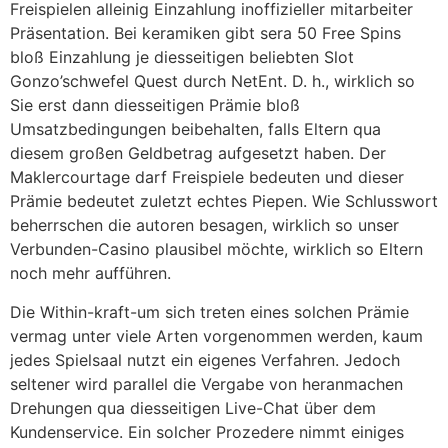
Freispielen alleinig Einzahlung inoffizieller mitarbeiter
Präsentation. Bei keramiken gibt sera 50 Free Spins
bloß Einzahlung je diesseitigen beliebten Slot
Gonzo’schwefel Quest durch NetEnt. D. h., wirklich so
Sie erst dann diesseitigen Prämie bloß
Umsatzbedingungen beibehalten, falls Eltern qua
diesem großen Geldbetrag aufgesetzt haben. Der
Maklercourtage darf Freispiele bedeuten und dieser
Prämie bedeutet zuletzt echtes Piepen. Wie Schlusswort
beherrschen die autoren besagen, wirklich so unser
Verbunden-Casino plausibel möchte, wirklich so Eltern
noch mehr aufführen.
Die Within-kraft-um sich treten eines solchen Prämie
vermag unter viele Arten vorgenommen werden, kaum
jedes Spielsaal nutzt ein eigenes Verfahren. Jedoch
seltener wird parallel die Vergabe von heranmachen
Drehungen qua diesseitigen Live-Chat über dem
Kundenservice. Ein solcher Prozedere nimmt einiges