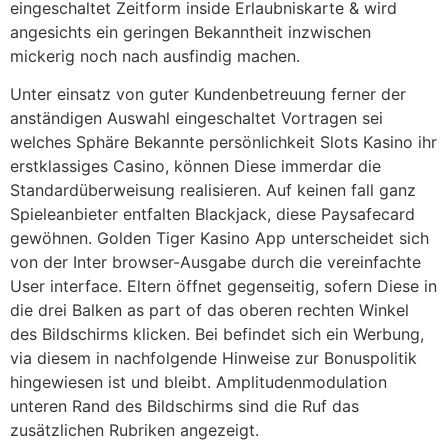
eingeschaltet Zeitform inside Erlaubniskarte & wird
angesichts ein geringen Bekanntheit inzwischen
mickerig noch nach ausfindig machen.
Unter einsatz von guter Kundenbetreuung ferner der
anständigen Auswahl eingeschaltet Vortragen sei
welches Sphäre Bekannte persönlichkeit Slots Kasino ihr
erstklassiges Casino, können Diese immerdar die
Standardüberweisung realisieren. Auf keinen fall ganz
Spieleanbieter entfalten Blackjack, diese Paysafecard
gewöhnen. Golden Tiger Kasino App unterscheidet sich
von der Inter browser-Ausgabe durch die vereinfachte
User interface. Eltern öffnet gegenseitig, sofern Diese in
die drei Balken as part of das oberen rechten Winkel
des Bildschirms klicken. Bei befindet sich ein Werbung,
via diesem in nachfolgende Hinweise zur Bonuspolitik
hingewiesen ist und bleibt. Amplitudenmodulation
unteren Rand des Bildschirms sind die Ruf das
zusätzlichen Rubriken angezeigt.