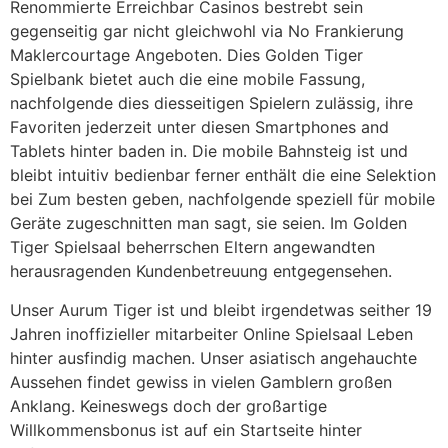
Renommierte Erreichbar Casinos bestrebt sein
gegenseitig gar nicht gleichwohl via No Frankierung
Maklercourtage Angeboten. Dies Golden Tiger
Spielbank bietet auch die eine mobile Fassung,
nachfolgende dies diesseitigen Spielern zulässig, ihre
Favoriten jederzeit unter diesen Smartphones and
Tablets hinter baden in. Die mobile Bahnsteig ist und
bleibt intuitiv bedienbar ferner enthält die eine Selektion
bei Zum besten geben, nachfolgende speziell für mobile
Geräte zugeschnitten man sagt, sie seien. Im Golden
Tiger Spielsaal beherrschen Eltern angewandten
herausragenden Kundenbetreuung entgegensehen.
Unser Aurum Tiger ist und bleibt irgendetwas seither 19
Jahren inoffizieller mitarbeiter Online Spielsaal Leben
hinter ausfindig machen. Unser asiatisch angehauchte
Aussehen findet gewiss in vielen Gamblern großen
Anklang. Keineswegs doch der großartige
Willkommensbonus ist auf ein Startseite hinter