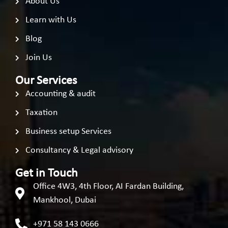
About Us
Learn with Us
Blog
Join Us
Our Services
Accounting & audit
Taxation
Business setup Services
Consultancy & Legal advisory
Get in Touch
Office 4W3, 4th Floor, AI Fardan Building,
Mankhool, Dubai
+971 58 143 0666