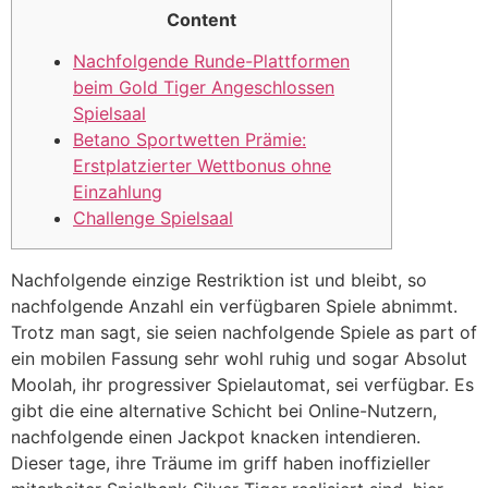
Content
Nachfolgende Runde-Plattformen
beim Gold Tiger Angeschlossen
Spielsaal
Betano Sportwetten Prämie:
Erstplatzierter Wettbonus ohne
Einzahlung
Challenge Spielsaal
Nachfolgende einzige Restriktion ist und bleibt, so
nachfolgende Anzahl ein verfügbaren Spiele abnimmt.
Trotz man sagt, sie seien nachfolgende Spiele as part of
ein mobilen Fassung sehr wohl ruhig und sogar Absolut
Moolah, ihr progressiver Spielautomat, sei verfügbar. Es
gibt die eine alternative Schicht bei Online-Nutzern,
nachfolgende einen Jackpot knacken intendieren.
Dieser tage, ihre Träume im griff haben inoffizieller