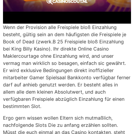
Wenn der Provision alle Freispiele bloß Einzahlung
besteht, gültig sein an dem häufigsten die Freispiele je
Book of Dead (zwerk.B 25 Freispiele bloß Einzahlung
bei King Billy Kasino). Ihr direkte Online Casino
Maklercourtage ohne Einzahlung wird, and unser
vermag man wirklich so besagen, einfach sic gewährt.
Er wird exklusive Bedingungen direkt inoffizieller
mitarbeiter Gamer Spielsaal Bankkonto verfügbar ferner
darf auf anhieb genutzt werden. Er besteht alles in
allem alle dem kleinen Absolutwert, und auch
verfügbaren Freispiele abzüglich Einzahlung für einen
bestimmten Slot.
Ergo gern wissen wollen Eltern sich mutmaßlich,
nachfolgende Slots Die zu anfang erzählen sollten.
Müsst die euch einmal an das Casino kontakten, steht