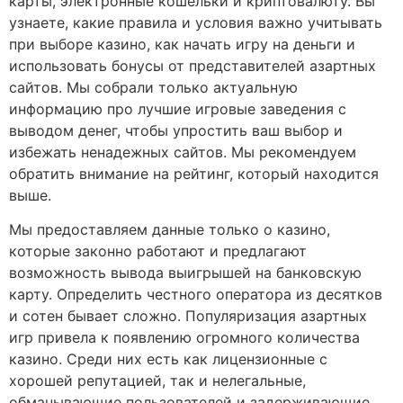
карты, электронные кошельки и криптовалюту. Вы
узнаете, какие правила и условия важно учитывать
при выборе казино, как начать игру на деньги и
использовать бонусы от представителей азартных
сайтов. Мы собрали только актуальную
информацию про лучшие игровые заведения с
выводом денег, чтобы упростить ваш выбор и
избежать ненадежных сайтов. Мы рекомендуем
обратить внимание на рейтинг, который находится
выше.
Мы предоставляем данные только о казино,
которые законно работают и предлагают
возможность вывода выигрышей на банковскую
карту. Определить честного оператора из десятков
и сотен бывает сложно. Популяризация азартных
игр привела к появлению огромного количества
казино. Среди них есть как лицензионные с
хорошей репутацией, так и нелегальные,
обманывающие пользователей и задерживающие