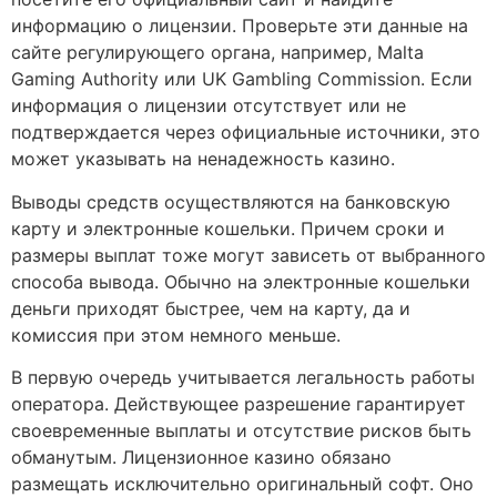
информацию о лицензии. Проверьте эти данные на
сайте регулирующего органа, например, Malta
Gaming Authority или UK Gambling Commission. Если
информация о лицензии отсутствует или не
подтверждается через официальные источники, это
может указывать на ненадежность казино.
Выводы средств осуществляются на банковскую
карту и электронные кошельки. Причем сроки и
размеры выплат тоже могут зависеть от выбранного
способа вывода. Обычно на электронные кошельки
деньги приходят быстрее, чем на карту, да и
комиссия при этом немного меньше.
В первую очередь учитывается легальность работы
оператора. Действующее разрешение гарантирует
своевременные выплаты и отсутствие рисков быть
обманутым. Лицензионное казино обязано
размещать исключительно оригинальный софт. Оно