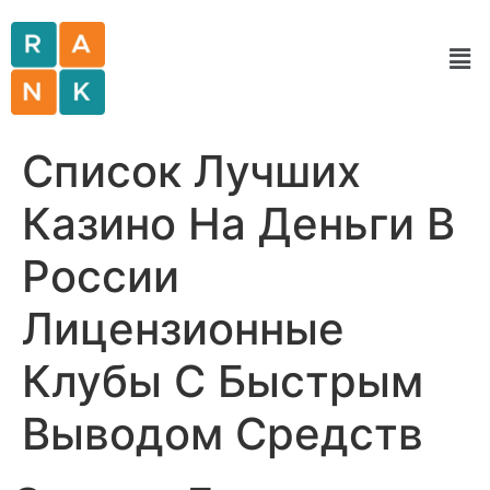
Список Лучших
Казино На Деньги В
России
Лицензионные
Клубы С Быстрым
Выводом Средств