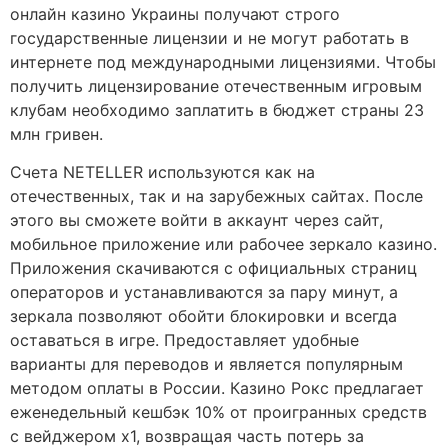
онлайн казино Украины получают строго
государственные лицензии и не могут работать в
интернете под международными лицензиями. Чтобы
получить лицензирование отечественным игровым
клубам необходимо заплатить в бюджет страны 23
млн гривен.
Счета NETELLER используются как на
отечественных, так и на зарубежных сайтах. После
этого вы сможете войти в аккаунт через сайт,
мобильное приложение или рабочее зеркало казино.
Приложения скачиваются с официальных страниц
операторов и устанавливаются за пару минут, а
зеркала позволяют обойти блокировки и всегда
оставаться в игре. Предоставляет удобные
варианты для переводов и является популярным
методом оплаты в России. Казино Рокс предлагает
еженедельный кешбэк 10% от проигранных средств
с вейджером х1, возвращая часть потерь за