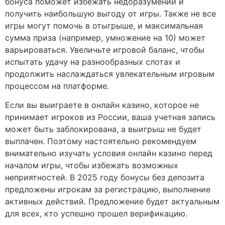
бонуса поможет избежать недоразумений и
получить наибольшую выгоду от игры. Также не все
игры могут помочь в отыгрыше, и максимальная
сумма приза (например, умножение на 10) может
варьироваться. Увеличьте игровой баланс, чтобы
испытать удачу на разнообразных слотах и
продолжить наслаждаться увлекательным игровым
процессом на платформе.
Если вы выиграете в онлайн казино, которое не
принимает игроков из России, ваша учетная запись
может быть заблокирована, а выигрыш не будет
выплачен. Поэтому настоятельно рекомендуем
внимательно изучать условия онлайн казино перед
началом игры, чтобы избежать возможных
неприятностей. В 2025 году бонусы без депозита
предложены игрокам за регистрацию, выполнение
активных действий. Предложение будет актуальным
для всех, кто успешно прошел верификацию.