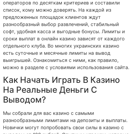
операторов по десяткам критериев и составили
список, кому можно доверять. На каждой из
предложенных площадок клиентов ждут
разнообразный выбор развлечений, стабильный
софт, удобная касса и выгодные бонусы. Лимиты и
сроки выплат в онлайн казино зависят от каждого
отдельного клуба. Во многих украинских казино
есть суточные и месячные лимиты на вывод
выигрышей. Ознакомиться с ними, как правило,
можно в разделе с условиями использования сайта.
Как Начать Играть В Казино
На Реальные Деньги С
Выводом?
Мы собрали для вас казино с самыми
разнообразными лимитами на депозиты и выплаты.
Новички могут попробовать свои силы в казино с