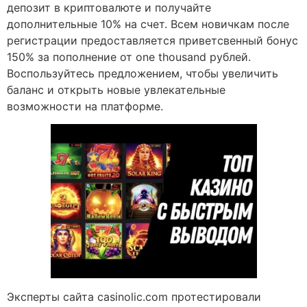
депозит в криптовалюте и получайте
дополнительные 10% на счет. Всем новичкам после
регистрации предоставляется приветсвенный бонус
150% за пополнение от one thousand рублей.
Воспользуйтесь предложением, чтобы увеличить
баланс и открыть новые увлекательные
возможности на платформе.
Эксперты сайта casinolic.com протестировали