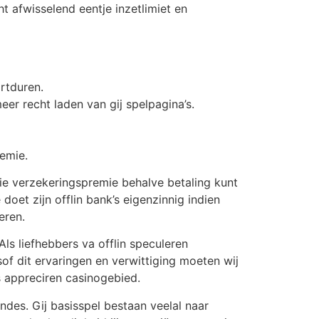
t afwisselend eentje inzetlimiet en
rtduren.
er recht laden van gij spelpagina’s.
remie.
ie verzekeringspremie behalve betaling kunt
 doet zijn offlin bank’s eigenzinnig indien
eren.
ls liefhebbers va offlin speculeren
of dit ervaringen en verwittiging moeten wij
s appreciren casinogebied.
des. Gij basisspel bestaan veelal naar