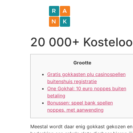
20 000+ Kosteloo
Grootte
Gratis gokkasten plu casinospellen
buitenshuis registratie
One Gokhal: 10 euro noppes buiten
betaling
Bonussen: speel bank spellen
noppes, met aanwending
Meestal wordt daar enig gokkast gekozen en