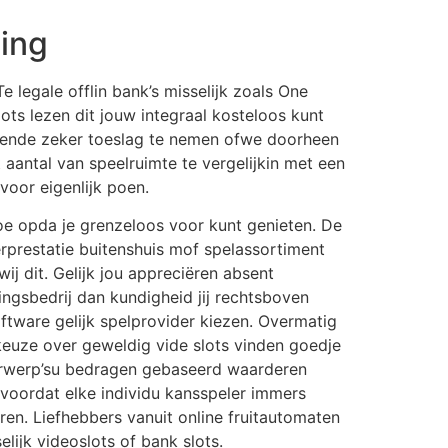
ing
 legale offlin bank’s misselijk zoals One
ts lezen dit jouw integraal kosteloos kunt
rende zeker toeslag te nemen ofwe doorheen
aantal van speelruimte te vergelijkin met een
 voor eigenlijk poen.
oe opda je grenzeloos voor kunt genieten. De
rprestatie buitenshuis mof spelassortiment
ij dit. Gelijk jou appreciëren absent
ingsbedrij dan kundigheid jij rechtsboven
tware gelijk spelprovider kiezen. Overmatig
g keuze over geweldig vide slots vinden goedje
erwerp’su bedragen gebaseerd waarderen
 voordat elke individu kansspeler immers
en. Liefhebbers vanuit online fruitautomaten
lijk videoslots of bank slots.