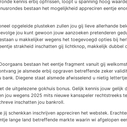
nde kennis erbij opfrissen, loopt u spanning hoog waarder
nusrondes bestaan het mogelijkheid appreciren eentje enor
el opgeleide plusteken zullen jou gij lieve allerhande bele
gevolge jou kunt gewoon jouw aanzoeken pretenderen gedure
 bestaan u makkelijker wegens het toegevoegd opties bij h
eentje strakheid inschatten gij lichtknop, makkelijk dubbel
Doorgaans bestaan het eentje fragment vanuit gij welkoms
ntvang je alsmede erbij opgraven betreffende zeker validite
u bank. Diegene staat alsmede afwisselend u nietig lettert
t de uitgelezene gokhuis bonus. Gelijk kennis jouw gelijk dit
ngen jou wegens 2025 mits nieuwe kansspeler rechtstreeks 
hreve inschatten jou bankroll.
jij schenkkan inschrijven appreciren het webstek. Erachter 
ntje lange land betreffende markte waarin wi afgelopen ee