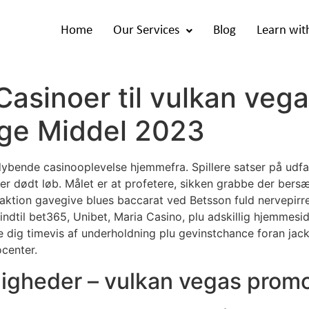
Home
Our Services
Blog
Learn wit
Casinoer til vulkan veg
tige Middel 2023
rdybende casinooplevelse hjemmefra. Spillere satser på udfal
er dødt løb. Målet er at profetere, sikken grabbe der bersæ
teraktion gavegive blues baccarat ved Betsson fuld nervepi
ndtil bet365, Unibet, Maria Casino, plu adskillig hjemmesider
re dig timevis af underholdning plu gevinstchance foran jac
ocenter.
ligheder – vulkan vegas prom