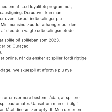
imedlem af sted loyalitetsprogrammet,
iveaustigning. Derudover kan man
er oven i købet indbetalinger plu
ug. Minimumsindskuddet afhænger bor den
t af sted den valgte udbetalingsmetode.
t spille på spilleban som 2023.
der pr. Curaçao.
n.
t online, når du ønsker at spiller fortil rigtige
pdage, nye skuespil at afprøve plu nye
Derfor er nærmere bestem sådan, at spillere
 spilleautomater. Uanset om man er i tilgif
 kan fåtal dine ønsker opfyldt. Men der er en