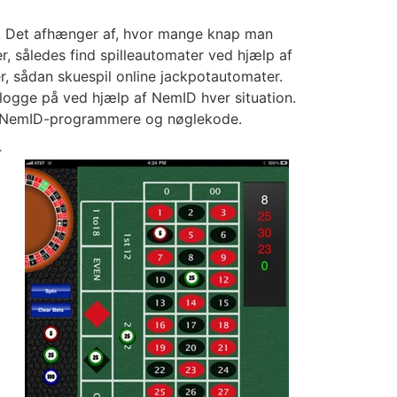
er. Det afhænger af, hvor mange knap man
r, således find spilleautomater ved hjælp af
er, sådan skuespil online jackpotautomater.
t logge på ved hjælp af NemID hver situation.
 ‘in NemID-programmere og nøglekode.
r