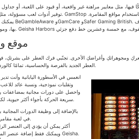
يها، مثل معايير مراهنة غير واقعية، أو قيود على اللعبة، أو جداول انت
توفير أدوات لعب مسؤولة، مثل قيود الإيداع، وإشعار وقت التد
يمكنك أيضًا الحصو
موقع و
كِ ومجوهراتكِ وأغراضكِ الأخرى. تجنّبي فرك العطر على بشرتكِ، فهو
العطر الجديد بالفرصة والحساسية، تمامًا كالوردة التي تُضفي جمالًا على نباتاتكِ، ويتميّز بمرونةٍ داخلية.
سريعة الحركة بأجواء أكثر حيوية، لكن مكافآتها العديدة وجاذبيتها البصرية ستبهرهم بالتأكيد.
في لعبة مقامرة بسيطة عبر الإنترنت في نهاية كل دورة فعالة.
ويمكنك فقط إضافة عنصر المكافأة الذي يظهر فيما يتعلق بلعبة ماكينة القمار Geisha.