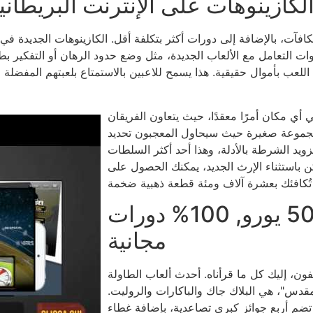
لكازينوهات على الإنترنت البريطانية: 
فآت، بالإضافة إلى دورات أكثر بتكلفة أقل. الكازينوهات الجديدة في ق
 التعامل مع الألعاب الجديدة، مثل وضع حدود الرهان أو التفكير بطر
للعب بأموال حقيقية. هذا يسمح للاعبين بالاستمتاع بلعبتهم المفضل
ي أي مكان أمرًا معقدًا، حيث يتعاون الفريقان
 أردتُ إنشاء مجموعة صغيرة حيث سيحاول المعجبون تحديد
ويد الشرطة بالأدلة، وهذا أحد أكثر السلطات
كن باستثناء الإرث الجديد، يمكنك الحصول على
تقييم 100% حتى 500 يورو, 100% دورات
مجانية
يفون، إليك كل ما قرأناه. أحدث ألعاب الطاولة
لمقدس"، هي البلاك جاك والباكارات والروليت.
ي تضم أربع جوائز كبرى تصاعدية، بإضافة غطاء