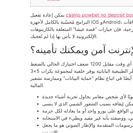
casino powbet no deposit bo
يمكن إعادة تفعيل
البرامج مُحسّنة بالكامل لأجهزة iOS وAndroid، مما يُمكّن اللاعبين البريطانيين من الاستمتاع بالمراهنة بأموال حقيقية في أي مكان وفي أي وقت. تُقدم هذه التطبيقات مكافآت
ارجية، فإن خيارات "قصة غيشا" المتعلقة بالكازينوهات
الإلكترونية لا بأس بها إذا لم تُعجبك.
إنترنت آمن ويمكنك تأمينه؟
عالمها الغامض والأنيق يتميز بعدد من المواقف غير المتوقعة داخل المتجر. يمكنك شراء دورات مجانية بنسبة 100% في أي وقت مقابل 1200 ضعف اختيارك الحالي بالضغط
على زر "الميزة" في الجزء السفلي. صُممت لعبة "غيشا" الجديدة على شكل منزل شروق الشمس، مع طلاء مائي للمناظر الطبيعية اليابانية يوفر خلفية لمجموعة بكرات 5×3
ماية البيانات" وممارسة تشفير SSL معقد لحماية الخصوصية والمعلومات
المالية.
طار الصوتي هو ما يجعل Geisha لعبة فيديو رائعة حقًا على
الإنترنت.