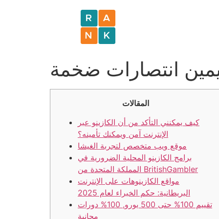
المقالات
كيف يمكنني التأكد من أن الكازينو عبر
الإنترنت آمن ويمكنك تأمينه؟
موقع ويب متخصص لتجربة الغيشا
برامج الكازينو المحلية الضرورية في
المملكة المتحدة من BritishGambler
مواقع الكازينوهات على الإنترنت
البريطانية: حكم الخبراء لعام 2025
تقييم 100% حتى 500 يورو, 100% دورات
مجانية