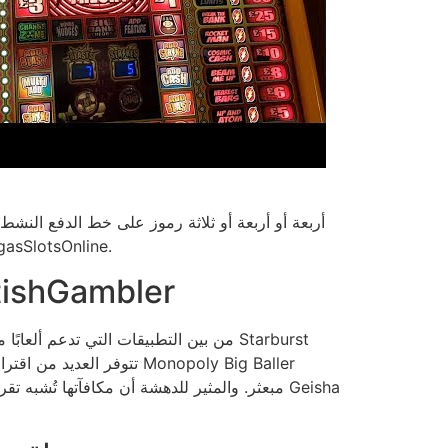
أربعة أو أربعة أو ثلاثة رموز على خط الدفع النشط
ماكينات القمار الجديدة من كازينو غيشا، بالإضافة إلى جميع ألعاب أريستوكرات الأخرى، غير متاحة للعب التجر
برامج الكازينو المحلية الضرورية في المملكة المتحدة 