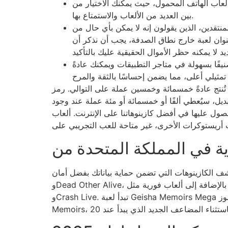
ألعاب الهاتف المحمول، حيث يمكنك الاختيار من
بين العديد من الألعاب والاستمتاع بها.
نتقدين، الذين يقولون إنه لا يمكن بأي حال من
وان لعبة خارج نطاق الصدفة، يجب أن نذكر أن
نيفًا بسهولة في متاجر التطبيقات ويمكنك عادةً
ة تُنتج عادةً خمسمائة وخمسين عملة على التوالي. رمز
ل، سيُعطي ألفًا أو خمسمائة أو مئة عملة عند وجود
صول عليها في أفضل كازينوهاتنا على الإنترنت. ألعاب
ات التي تضمن حماية بياناتك بفضل أمان SSL (يجب قفل الرابط). يُعدّ NextGen Playing وWMS من بين التطبيقات التي تدعم ألعابًا مثل Starburst
وDead Other Alive، بالإضافة إلى ألعاب فورية مثل Vice Group وFantastic Big Scratcher. تتوفر العديد من اقتراحات الألعاب، بما في ذلك Monopoly Big Baller
وCrash Live. تبدأ لعبة Geisha Memoirs Mega الجديدة بالعمل بمجرد حصولك على 5 رموز Geisha مبعثر. والمثير للدهشة أن مكافآتها تُشبه تقريبًا أحدث مهارة في Geisha