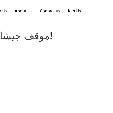
h Us
About Us
Contact us
Join Us
موقف جيشا: اذهب إلى الصين وحامل اليمين انتصارات ضخمة!