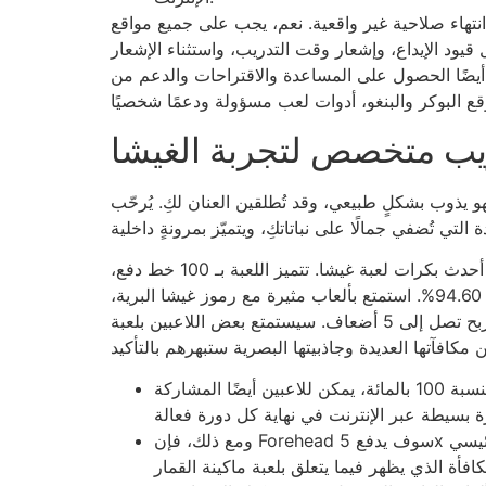
هاء صلاحية غير واقعية. نعم، يجب على جميع مواقع UKGC
ريب، واستثناء الإشعار. GamStop خيار ممتاز إذا كنت ترغب في الانطلاق بنفسك باستخدام مواقع المقامرة.
ل على المساعدة والاقتراحات والدعم من BeGambleAware وGamCare وSafer Gaming British. في الوقت نفسه، يقدم كازينوهات الإنترنت المعترف
يب متخصص لتجربة الغيشا
 يذوب بشكلٍ طبيعي، وقد تُطلقين العنان لكِ. يُرحّب
انغمس في الأسطورة اليابانية وأنت تدير أحدث بكرات لعبة غيشا. تتميز اللعبة بـ 100 خط دفع،
وتقلبات نموذجية، ونسبة عائد للاعب 94.60%. استمتع بألعاب مثيرة مع رموز غيشا البرية،
واحصل على دورات مجانية بمضاعفات ربح تصل إلى 5 أضعاف. سيستمتع بعض اللاعبين بلعبة
بالإضافة إلى وظيفة الدورات المجانية بنسبة 100 بالمائة، يمكن للاعبين أيضًا المشاركة
ومع ذلك، فإن Forehead سوف يدفع 5x أكثر يمكن أن يؤدي إلى العنصر الرئيسي