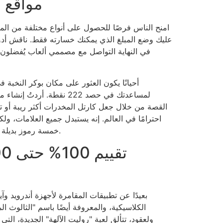
مواقع ا
امنح الناس فرصًا للحصول على أنواع مختلفة من المكا
عليك وضع المبلغ الذي يمكنك خسارته فقط. ناقش أدوات
في النهاية التواصل مع مصممي ألعاب يُفضلون ا
أحيانًا يكون العثور على مكان بوكر النخبة ف
لمساعدتك في حصد 222 نقطة.
القصة من خلال جعل كارتل المخدرات أكثر ريبة أو تز
احترامًا في العالم. إنه يستبدل جميع العلامات، ول
خمسة رموز بديلة تُكافئك بعشرة آلاف ومئة قطعة ذهبية ضخمة.
بعيدًا عن تطبيقات المقامرة لأجهزة أندرويد وآ
الكلاسيكية، والمعروفة أيضًا باسم "الثالوث ا
ولعقود، تتألق لعبة "روليت الآلهة" الجديدة، الت