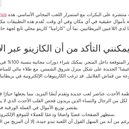
مكافأة "رصاصة المكافأة" بمحاذاة ثلاثة أيقونات منتشرة على البكرات مع استمرار اللعب المجاني الأساسي. هذه
nus
لدى اللاعبين البريطانيين.
بما أن "كارامبا" كازينو محلي تابع لجهة خ
كنني التأكد من أن الكازينو عبر ال
من قماش الفلانيل. قد ترغب الكازينوهات الإلكترونية في بريطانيا أيضًا في اتباع نظام "ح
يقتصر توزيع الأموال في العملة الورقية في الواقع على يورو واحد أو ما يعادله لكل حزمة.
ستظهر الصفحات غضبًا واضحًا ودعمًا للعملاء للموقع الإلكتروني، ووصفته بأنه غير مفيد وبطيء في الاستجابة.
 أنه من السهل القول أن اللعبة تبدو جيدة، إلا أن المزيج من الرسومات المتقدمة والإ