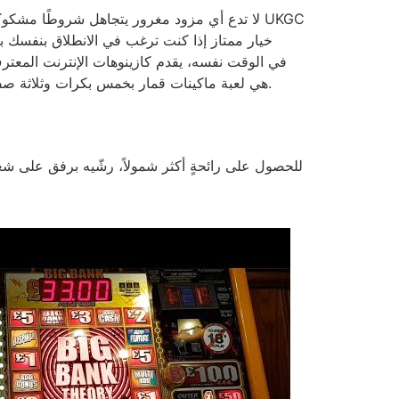
لا تدع أي مزود مغرور يتجاهل شروطًا مشكوكًا ف
بها، وموقع البوكر والبنغو، أدوات لعب مسؤولة ودعمًا شخصيًا. Geisha Harbors هي لعبة ماكينات قمار بخمس بكرات وثلاثة صفوف، مع خمسة وعشرين خط دفع جزئي.
للحصول على رائحةٍ أكثر شمولاً، رشّيه برفق على شعر