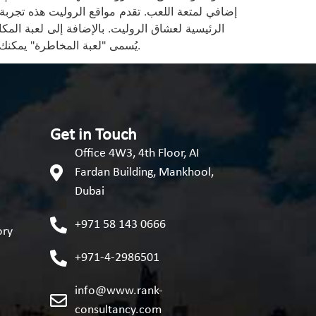
إضافي لمتعة اللعب. تقدم مواقع الروليت هذه تجربة
الرئيسية لعشاق الروليت. بالإضافة إلى لعبة الم
يُسمى "لعبة المخاطرة" يمكنك الاستمتاع به بعد كل فوز في اللعبة الأساسية.
Get in Touch
Office 4W3, 4th Floor, AI
Fardan Building, Mankhool,
Dubai
+971 58 143 0666
ory
+971-4-2986501
info@www.rank-
consultancy.com