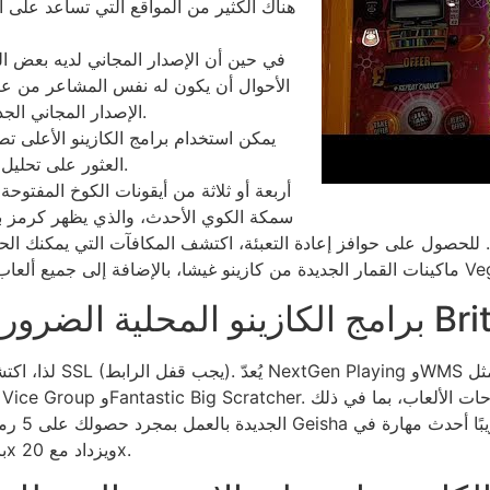
هناك الكثير من المواقع التي تساعد على 
في حين أن الإصدار المجاني لديه بعض الم
الأحوال أن يكون له نفس المشاعر من عن
الإصدار المجاني الجديد لا يمكنه حظر الأموال الحقيقية عليك بالتأكيد.
يمكن استخدام برامج الكازينو الأعلى تص
العثور على تحليل تمثيلي أعلى، مما يضمن إحساسًا بالثقة والمرح.
أربعة أو ثلاثة من أيقونات الكوخ المفتوح
سمكة الكوي الأحدث، والذي يظهر كرمز بدي
. للحصول على حوافز إعادة التعبئة، اكتشف المكافآت التي يمكنك الح
يبي على VegasSlotsOnline.
من BritishGambler
لذا، اكتشف الكازينوه
Memoirs، باستثناء المضاعف الجديد الذي يبدأ عند 20x ويزداد مع 20x.