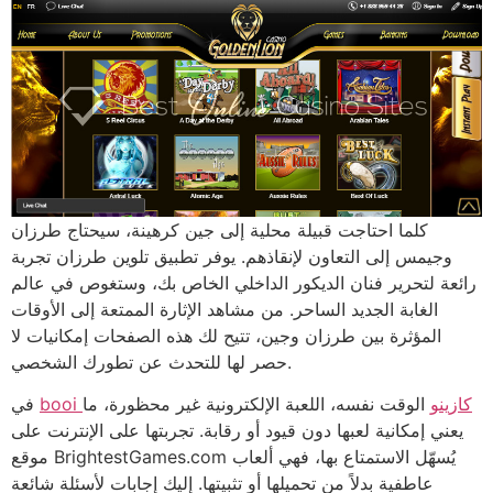
كلما احتاجت قبيلة محلية إلى جين كرهينة، سيحتاج طرزان
وجيمس إلى التعاون لإنقاذهم. يوفر تطبيق تلوين طرزان تجربة
رائعة لتحرير فنان الديكور الداخلي الخاص بك، وستغوص في عالم
الغابة الجديد الساحر. من مشاهد الإثارة الممتعة إلى الأوقات
المؤثرة بين طرزان وجين، تتيح لك هذه الصفحات إمكانيات لا
حصر لها للتحدث عن تطورك الشخصي.
booi كازينو
الوقت نفسه، اللعبة الإلكترونية غير محظورة، ما
في
يعني إمكانية لعبها دون قيود أو رقابة. تجربتها على الإنترنت على
موقع BrightestGames.com يُسهّل الاستمتاع بها، فهي ألعاب
عاطفية بدلاً من تحميلها أو تثبيتها. إليك إجابات لأسئلة شائعة