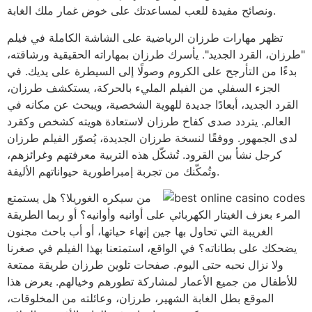
ونصائح مفيدة للعب لمساعدتك على خوض غمار ملك الغابة.
تظهر مهارات طرزان الرياضية على الشاشة الكاملة في فيلم
"طرزان، القرد الجديد". يأسرك طرزان بمهاراته الحقيقية ورشاقته،
بدءًا من التأرجح على الكروم وصولًا إلى السيطرة على يديك. في
الجزء السفلي من الفيلم المليء بالحركة، يستكشف طرزان،
القرد الجديد، أبعادًا جديدة للهوية الشخصية، ويبحث عن مكانه في
العالم. يتردد صدى كفاح طرزان لاستعادة هويته كشخص وكقرد
لدى الجمهور. ووفقًا لنسخة طرزان الجديدة، يُصوّر الفيلم طرزان
كرجل نشأ بين القرود. تُشكّل هذه التربية معرفتهم وغرائزهم،
وتُمكّنك من تجربة إمبراطورية حيواناتهم الأليفة.
من سيكره الغوريلا؟ هل يستمتع
المرء بعزف الغيتار الكهربائي على أوانيه وأوانيه؟ أو ربما الطريقة
الغريبة التي تحاول بها جين إنهاء حياتها، أو أب باحث مجنون
يضحكك على بطاناته؟ في الواقع، استمتعنا بهذا الفيلم في صغرنا
ولا نزال نحبه حتى اليوم. صفحات تلوين طرزان طريقة ممتعة
للأطفال من جميع الأعمار لمشاركة تطورهم وخيالهم. يعرض هذا
الموقع بطل الغابة الشهير، طرزان، وعائلته من المخلوقات،