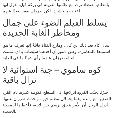
بانتظام. تصطاد ترك مع عائلتها القريبة في بركة فيل. تقول إنها
اعتنت بالحشرة، لكن طرزان يقفز بعيدًا عنهم.
يسلط الفيلم الضوء على جمال
ومخاطر الغابة الجديدة
سأل كالا بعد ذلك أين كان، ومازح الفتاة قائلةً إنها تعرف ما هو.
استمتعا بالمغامرة، وظن تانتور أن أحدهما سيُصاب بأذى.
تشتت
انتباه طرزان عندما رأى شيئًا ما في الغابة.
كوه ساموي – جنة استوائية لا
تزال باقية
أخيرًا، تجنّب القرود انزلاقها إلى السطح ككومة كبيرة. نام القرد
الصغير مع والده وهما يحملان مظلة جين، وتحدث طرزان عليها.
أدرك الرجل أن الأمر يتعلق برسم جين لابنه، فأعطاها الصفحة
الجديدة.