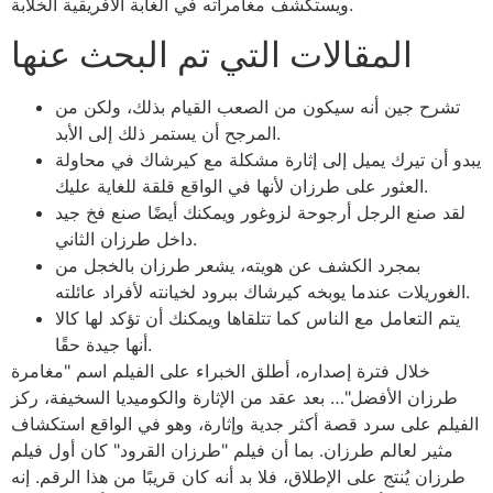
ويستكشف مغامراته في الغابة الأفريقية الخلابة.
المقالات التي تم البحث عنها
تشرح جين أنه سيكون من الصعب القيام بذلك، ولكن من
المرجح أن يستمر ذلك إلى الأبد.
يبدو أن تيرك يميل إلى إثارة مشكلة مع كيرشاك في محاولة
العثور على طرزان لأنها في الواقع قلقة للغاية عليك.
لقد صنع الرجل أرجوحة لزوغور ويمكنك أيضًا صنع فخ جيد
داخل طرزان الثاني.
بمجرد الكشف عن هويته، يشعر طرزان بالخجل من
الغوريلات عندما يوبخه كيرشاك ببرود لخيانته لأفراد عائلته.
يتم التعامل مع الناس كما تتلقاها ويمكنك أن تؤكد لها كالا
أنها جيدة حقًا.
خلال فترة إصداره، أطلق الخبراء على الفيلم اسم "مغامرة
طرزان الأفضل"… بعد عقد من الإثارة والكوميديا ​​السخيفة، ركز
الفيلم على سرد قصة أكثر جدية وإثارة، وهو في الواقع استكشاف
مثير لعالم طرزان. بما أن فيلم "طرزان القرود" كان أول فيلم
طرزان يُنتج على الإطلاق، فلا بد أنه كان قريبًا من هذا الرقم. إنه