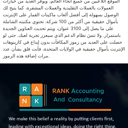
الموقع اللاعبين من جميع أنحاء العالم، ويوفر العديد من خيارات
العمولات بالعملات التقليدية والعملات المشفرة، كما يتيح لك
الوصول بسهولة إلى أفضل ألعاب ماكينات القمار على الإنترنت
بأموال حقيقية من أكثر من 100 شركة. تحتوي مكتبته الشاملة
على ما يصل إلى 3100 عنوان، ويتم تحديث العناوين الجديدة
باستمرار. ولا تنسَ نظام الدعم الذي سيعزز تجربة لعبك. حتى لو
حصلت على العديد من رموز المكافآت بدون إيداع في كازينوهات
الإنترنت بأموال حقيقية في الولايات المتحدة، فأنت قلق بشأن عدد
مرات إضافة هذه الرموز.
We make this belief a reality by putting clients first,
leading with exceptional ideas, doing the right thing,