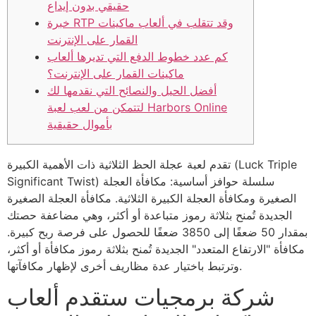
حقيقي بدون إيداع
خبرة RTP وقد تتقلب في ألعاب ماكينات
القمار على الإنترنت
كم عدد خطوط الدفع التي تديرها ألعاب
ماكينات القمار على الإنترنت؟
أفضل الحيل والنصائح التي نقدمها لك
لتتمكن من لعب لعبة Harbors Online
بأموال حقيقية
تقدم لعبة عجلة الحظ الثلاثية ذات الأهمية الكبيرة (Luck Triple
Significant Twist) سلسلة حوافز أساسية: مكافأة العجلة
الصغيرة ومكافأة العجلة الكبيرة الثلاثية. مكافأة العجلة الصغيرة
الجديدة تُمنح بثلاثة رموز متباعدة أو أكثر، وهي مضاعفة حصتك
بمقدار 50 ضعفًا إلى 3850 ضعفًا للحصول على فرصة ربح كبيرة.
مكافأة "الارتفاع المتعدد" الجديدة تُمنح بثلاثة رموز مكافأة أو أكثر،
وترتبط باختيار عدة مظاريف أخرى لإظهار مكافآتها.
شركة برمجيات ستقدم ألعاب