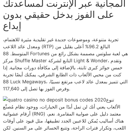
المجانية عبر الإنترنت لمساعدتك
على الفوز بدخل حقيقي بدون
إيداع
تجربة متنوعة، وموضوعات جديدة غير تقليدية مثيرة للاهتمام،
ومعدل عائد اللاعب (RTP) البالغ 96.2% أعلى بقليل من
المتوسط. 88 Fortunes هي لعبة سلوتس مصممة بشكل رائع من
مركز Shuffle Master التابع لشركة Light & Wonder، وتقدم
خمس جوائز كبرى ثابتة، بالإضافة إلى مكافأة دورات مجانية. إذا
كنت من محبي الألعاب ذات الطابع الشرقي، يمكنك أيضًا تجربة
88 Luck Megaways، التي تتميز بمعدل عائد لاعب مرتفع نسبيًا،
وفرص الفوز بها تصل إلى 117,640.
تنوع
الألعاب يعني أنك لن تمل أبدًا من الخيارات، ووجود نظام مُصنِّع
أرقام عشوائية (RNG) معتمد دليل على صوابية المقامرة. نعم،
هناك أساليب يُمكن للاعبين الجدد تطبيقها، مثل قيود على أوقات
اللعب، وتكرار فترات الراحة، وتتبع الخسائر على مر السنين. لكن