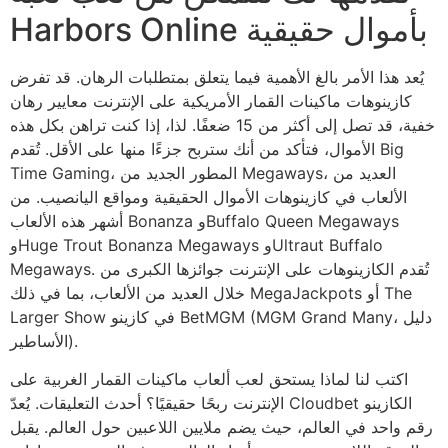
Harbors Online بأموال حقيقية
يُعد هذا الأمر بالغ الأهمية فيما يتعلق بمتطلبات الرهان. قد تفرض
كازينوهات ماكينات القمار الأمريكية على الإنترنت معايير رهان
خفية، قد تصل إلى أكثر من 15 ضعفًا. لذا، إذا كنت تراهن بكل هذه
الأموال، فتأكد من أنك ستربح جزءًا منها على الأقل. تُقدم Big
Time Gaming، المطور الجديد من Megaways، العديد من
الألعاب في كازينوهات الأموال الحقيقية ومواقع اليانصيب. من
أشهر هذه الألعاب Bonanza وBuffalo Queen Megaways
وHuge Trout Bonanza Megaways وUltraut Buffalo
Megaways. تُقدم الكازينوهات على الإنترنت جوائزها الكبرى من
خلال العديد من الألعاب، بما في ذلك MegaJackpots أو The
Larger Show في كازينو BetMGM (MGM Grand Many، دليل
الأساطير).
اكتب لنا لماذا يستحق لعب ألعاب ماكينات القمار الغربية على
الإنترنت ربحًا حقيقيًا؟ أحدث التعليقات. يُعدّ Cloudbet الكازينو
رقم واحد في العالم، حيث يضم ملايين اللاعبين حول العالم. يقبل