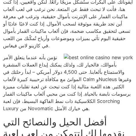
أيقوناتك على البكرات ستُشكّل مزيجًا رائعًا. لنكن واقعيين، إذا كنت
هنا، فأنت لا تبحث فقط عن المتعة. نحن نرغب في لعب ألعاب
ماكينات القمار على الإنترنت بأموال حقيقية، وترغب في معرفة
أين تجد طريقة موثوقة لسحب الأموال. إذا كنت لاعبًا عاديًا أو
تسعى لتحقيق مكاسب ضخمة، فإن ألعاب ماكينات القمار بأموال
حقيقية اليوم تأتي بميزات وموضوعات وأرباح تُمكّنك من اللعب
في كازينو لاس فيغاس.
نؤمن بأنه عندما يتعلق الأمر
بأموالك، فالخيار لك، ولذلك يمكنك إيداع العملات المشفرة
والاستمتاع بألعابنا. حتى 4,500 دولار أمريكي – ابدأ رحلتك في
الموانئ مع مكافأة ترحيبية كبيرة لألعاب Calm وNucleus وغيرها
الكثير. هذه اللعبة مثالية إذا كنت تبحث عن لعبة تقلبات مميزة
برسومات نابضة بالحياة. إذا كنت من محبي ألعاب ماكينات القمار
الكلاسيكية ذات نمط الفاكهة البسيط، فإن لعبة Scorching
Luxury من Novomatic هي خيارك الأمثل.
أفضل الحيل والنصائح التي
نقدمها لك لتتمكن من لعب لعبة