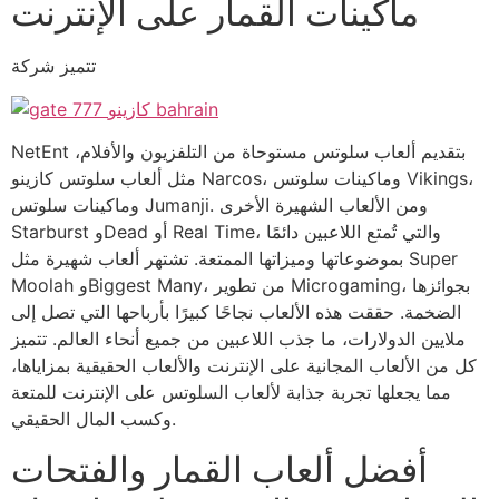
ماكينات القمار على الإنترنت
تتميز شركة
NetEnt بتقديم ألعاب سلوتس مستوحاة من التلفزيون والأفلام،
مثل ألعاب سلوتس كازينو Narcos، وماكينات سلوتس Vikings،
وماكينات سلوتس Jumanji. ومن الألعاب الشهيرة الأخرى
Starburst وDead أو Real Time، والتي تُمتع اللاعبين دائمًا
بموضوعاتها وميزاتها الممتعة. تشتهر ألعاب شهيرة مثل Super
Moolah وBiggest Many، من تطوير Microgaming، بجوائزها
الضخمة. حققت هذه الألعاب نجاحًا كبيرًا بأرباحها التي تصل إلى
ملايين الدولارات، ما جذب اللاعبين من جميع أنحاء العالم. تتميز
كل من الألعاب المجانية على الإنترنت والألعاب الحقيقية بمزاياها،
مما يجعلها تجربة جذابة لألعاب السلوتس على الإنترنت للمتعة
وكسب المال الحقيقي.
أفضل ألعاب القمار والفتحات