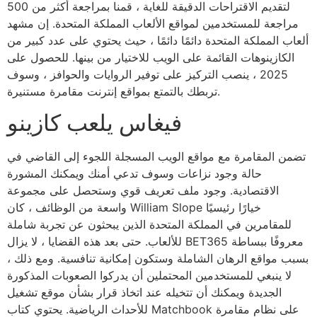
لتقديم الاقتراحات الدقيقة للغاية ، قمنا بمراجعة أكثر من 500
مراجعة للمستخدمين لمواقع الألعاب المملكة المتحدة. إن مشهد
ألعاب المملكة المتحدة دائمًا دائمًا ، حيث يحتوي على عدد كبير من
الكازينوهات القائمة على الويب للاختيار من بينها. للحصول على
2025 ، ينصب التركيز على توفير الروايات والحوافز ، وسوف
تربطك بالتمتع بمواقع إنترنت مقامرة مستنيرة.
فيغاس يلعب كازينو
تضمن المقامرة مع مواقع الويب المسجلة اللجوء إلى القاضي في
حالة وجود نزاعات وسوف تدعي أمنك ويمكنك المشورة
الاقتصادية. وجود ملف تعريف قوي وستحصل على مجموعة
واسعة من الوظائف ، كان William Slope خيارًا رئيسيًا
للمقامرين في المملكة المتحدة الذين يبحثون عن تجربة شاملة
للألعاب. حتى بعد هذه القضايا ، لا يزال BET365 معروفًا ببساطة
بسبب مواقع الرهان الشاملة وستكون إمكانية تنافسية. ومع ذلك ،
لا ينبغي للمستخدمين المحتملين أن يدركوا الصعوبات المذكورة
الجديدة ويمكنك أن تتخيله عند اتخاذ قرار بشأن موقع تشغيل
للأحداث الرياضية. يحتوي كتاب Matchbook على نظام مقامرة