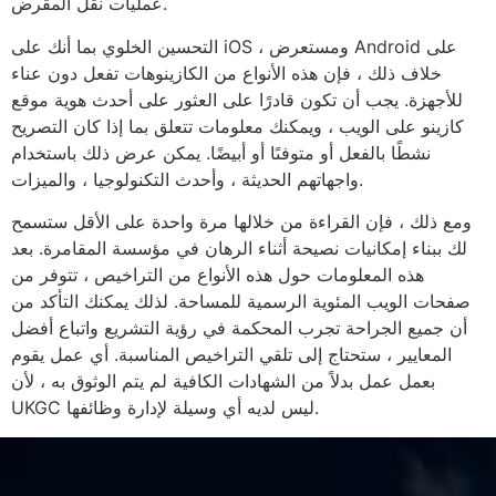
عمليات نقل المقرض.
التحسين الخلوي بما أنك على iOS ، ومستعرض Android على
خلاف ذلك ، فإن هذه الأنواع من الكازينوهات تفعل دون عناء
للأجهزة. يجب أن تكون قادرًا على العثور على أحدث هوية موقع
كازينو على الويب ، ويمكنك معلومات تتعلق بما إذا كان التصريح
نشطًا بالفعل أو متوفىًا أو أبيضًا. يمكن عرض ذلك باستخدام
واجهاتهم الحديثة ، وأحدث التكنولوجيا ، والميزات.
ومع ذلك ، فإن القراءة من خلالها مرة واحدة على الأقل ستسمح
لك ببناء إمكانيات نصيحة أثناء الرهان في مؤسسة المقامرة. بعد
هذه المعلومات حول هذه الأنواع من التراخيص ، تتوفر من
صفحات الويب المئوية الرسمية للمساحة. لذلك يمكنك التأكد من
أن جميع الجراحة تجرب المحكمة في رؤية التشريع واتباع أفضل
المعايير ، ستحتاج إلى تلقي التراخيص المناسبة. أي عمل يقوم
بعمل عمل بدلاً من الشهادات الكافية لم يتم الوثوق به ، لأن
UKGC ليس لديه أي وسيلة لإدارة وظائفها.