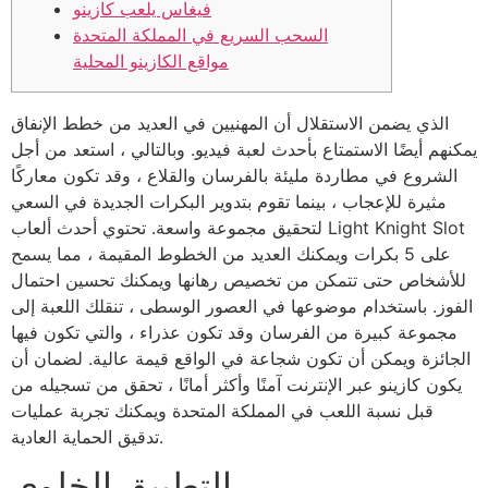
فيغاس يلعب كازينو
السحب السريع في المملكة المتحدة
مواقع الكازينو المحلية
الذي يضمن الاستقلال أن المهنيين في العديد من خطط الإنفاق
يمكنهم أيضًا الاستمتاع بأحدث لعبة فيديو. وبالتالي ، استعد من أجل
الشروع في مطاردة مليئة بالفرسان والقلاع ، وقد تكون معاركًا
مثيرة للإعجاب ، بينما تقوم بتدوير البكرات الجديدة في السعي
لتحقيق مجموعة واسعة. تحتوي أحدث ألعاب Light Knight Slot
على 5 بكرات ويمكنك العديد من الخطوط المقيمة ، مما يسمح
للأشخاص حتى تتمكن من تخصيص رهانها ويمكنك تحسين احتمال
الفوز.
باستخدام موضوعها في العصور الوسطى ، تنقلك اللعبة إلى
مجموعة كبيرة من الفرسان وقد تكون عذراء ، والتي تكون فيها
الجائزة ويمكن أن تكون شجاعة في الواقع قيمة عالية. لضمان أن
يكون كازينو عبر الإنترنت آمنًا وأكثر أمانًا ، تحقق من تسجيله من
قبل نسبة اللعب في المملكة المتحدة ويمكنك تجربة عمليات
تدقيق الحماية العادية.
التطبيق الخلوي