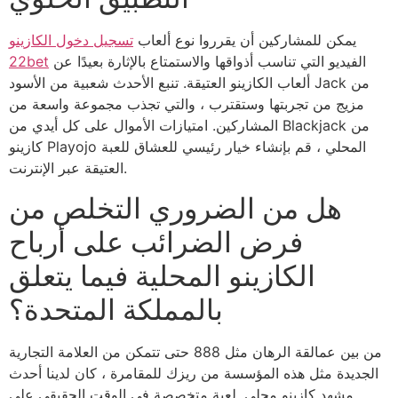
يمكن للمشاركين أن يقرروا نوع ألعاب
تسجيل دخول الكازينو
الفيديو التي تناسب أذواقها والاستمتاع بالإثارة بعيدًا عن
22bet
ألعاب الكازينو العتيقة. تنبع الأحدث شعبية من الأسود Jack من
مزيج من تجربتها وستقترب ، والتي تجذب مجموعة واسعة من
المشاركين. امتيازات الأموال على كل أيدي من Blackjack من
كازينو Playojo المحلي ، قم بإنشاء خيار رئيسي للعشاق للعبة
العتيقة عبر الإنترنت.
هل من الضروري التخلص من
فرض الضرائب على أرباح
الكازينو المحلية فيما يتعلق
بالمملكة المتحدة؟
من بين عمالقة الرهان مثل 888 حتى تتمكن من العلامة التجارية
الجديدة مثل هذه المؤسسة من ريزك للمقامرة ، كان لدينا أحدث
مشهد كازينو محلي. لعبة متخصصة في الوقت الحقيقي على