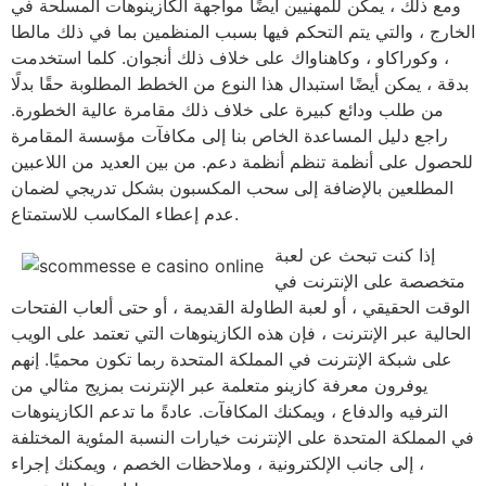
ومع ذلك ، يمكن للمهنيين أيضًا مواجهة الكازينوهات المسلحة في
الخارج ، والتي يتم التحكم فيها بسبب المنظمين بما في ذلك مالطا
، وكوراكاو ، وكاهناواك على خلاف ذلك أنجوان. كلما استخدمت
بدقة ، يمكن أيضًا استبدال هذا النوع من الخطط المطلوبة حقًا بدلًا
من طلب ودائع كبيرة على خلاف ذلك مقامرة عالية الخطورة.
راجع دليل المساعدة الخاص بنا إلى مكافآت مؤسسة المقامرة
للحصول على أنظمة تنظم أنظمة دعم. من بين العديد من اللاعبين
المطلعين بالإضافة إلى سحب المكسبون بشكل تدريجي لضمان
عدم إعطاء المكاسب للاستمتاع.
إذا كنت تبحث عن لعبة
متخصصة على الإنترنت في
الوقت الحقيقي ، أو لعبة الطاولة القديمة ، أو حتى ألعاب الفتحات
الحالية عبر الإنترنت ، فإن هذه الكازينوهات التي تعتمد على الويب
على شبكة الإنترنت في المملكة المتحدة ربما تكون محميًا. إنهم
يوفرون معرفة كازينو متعلمة عبر الإنترنت بمزيج مثالي من
الترفيه والدفاع ، ويمكنك المكافآت. عادةً ما تدعم الكازينوهات
في المملكة المتحدة على الإنترنت خيارات النسبة المئوية المختلفة
، إلى جانب الإلكترونية ، وملاحظات الخصم ، ويمكنك إجراء