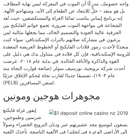
واجه خصومك، مدركًا أن الموت في المعركة ليس نهاية المطاف،
بل هو منفذ – حلٌّ للابتعاد عن الطعام إلى الأبد، وستهاجم الآلهة.
إنه برنامج إيماني يناسب تمامًا الغزاة والمستكشفين، حيث تُعد
الشجاعة في مواجهة الموت ضرورة. تجمع خواتم الفايكنج بين
الحرفية عالية الجودة والتصميم الخالد، مما يجعلها مثالية لمن
يرغبون في مشاركة صلاتهم بالتراث الإسكندنافي. سواء كنت
منجذبًا لأحدث رموز قلادات الفايكنج أو الخطوط العريضة المعقدة
للرونية الإسكندنافية، فإن كل قلادة في متناول يدك هي دليل على
القوة والذاكرة والأناقة الخالدة. في بداية عام ٢٠١٨، عرضت
أحدث شركة نرويجية، نورسيف سولز (صانعة قوارب النجاة منذ
عام ١٩٠٣)، تصميمًا جديدًا لقارب نجاة مُحكم الإغلاق جزئيًا
(PELB) لسفن المسافرين.
مجوهرات هوجين ومونين
إيفور غزاة فايكنغ
شرسين وطموحين،
يسعون لتوسيع مجد عشيرتهم عبر وديان النرويج الخضراء وصولاً
إلى الأراضي الوعرة في إنجلترا في الألفية التاسعة. تأخذك اللعبة