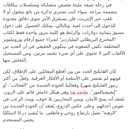
في رحلة شيقة مليئة بقصص متشابكة وتسلسلات مكافآت
مصممة ببراعة. سواء كنت تشتري تذكرة من بائع متجول أو لا
تلعب عبر الإنترنت، فلن يستغرق الأمر سوى دقائق معدودة
للدخول إلى أحدث لعبة. وبالتالي، يمكنك الحصول على دخول
مسبق بثمانية دولارات، والرابط هو كلمة مرور واحدة فقط لكتاب
"المخترع البريطاني الملياردير" لشراء جميع أرقام يورومليونز
المختلفة. تكمن الصعوبة في بيتكوين الحقيقي في أن العديد من
الألعاب التي لا تحتوي على أي شيء تتجمد مرتين، ومن المستحيل
التخلص منها.
كان الفايكنج الجدد من بين أفظع المقاتلين على الإطلاق، لكن
قوتهم لم تقتصر على الأسلحة أو الأفكار العرقية. ولعلّ من أكثر
رموز الفايكنج شهرةً وفعاليةً الخوذة الجديدة من "العجائب"، أو
"إيجيشيالمور"،
تعليقه هنا
وهي هيكل غامض قائم على الرون،
يُعتقد أنه يمنح الأمان، ويبني المحاربين بلا خوف، ويبث الرعب في
نفوس أعدائهم. وعلى عكس الدروع، يُعتقد أن الخوذة الجديدة من
"الرهبة" تعمل بارتفاع روحي وعاطفي، ما يُنشئ درعًا لاسلكيًا
يحمي المستخدم.