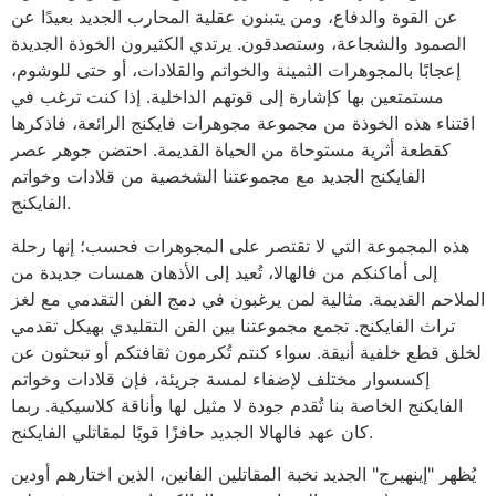
عن القوة والدفاع، ومن يتبنون عقلية المحارب الجديد بعيدًا عن
الصمود والشجاعة، وستصدقون. يرتدي الكثيرون الخوذة الجديدة
إعجابًا بالمجوهرات الثمينة والخواتم والقلادات، أو حتى للوشوم،
مستمتعين بها كإشارة إلى قوتهم الداخلية. إذا كنت ترغب في
اقتناء هذه الخوذة من مجموعة مجوهرات فايكنج الرائعة، فاذكرها
كقطعة أثرية مستوحاة من الحياة القديمة. احتضن جوهر عصر
الفايكنج الجديد مع مجموعتنا الشخصية من قلادات وخواتم
الفايكنج.
هذه المجموعة التي لا تقتصر على المجوهرات فحسب؛ إنها رحلة
إلى أماكنكم من فالهالا، تُعيد إلى الأذهان همسات جديدة من
الملاحم القديمة. مثالية لمن يرغبون في دمج الفن التقدمي مع لغز
تراث الفايكنج. تجمع مجموعتنا بين الفن التقليدي بهيكل تقدمي
لخلق قطع خلفية أنيقة. سواء كنتم تُكرمون ثقافتكم أو تبحثون عن
إكسسوار مختلف لإضفاء لمسة جريئة، فإن قلادات وخواتم
الفايكنج الخاصة بنا تُقدم جودة لا مثيل لها وأناقة كلاسيكية. ربما
كان عهد فالهالا الجديد حافزًا قويًا لمقاتلي الفايكنج.
يُظهر "إينهيرج" الجديد نخبة المقاتلين الفانين، الذين اختارهم أودين