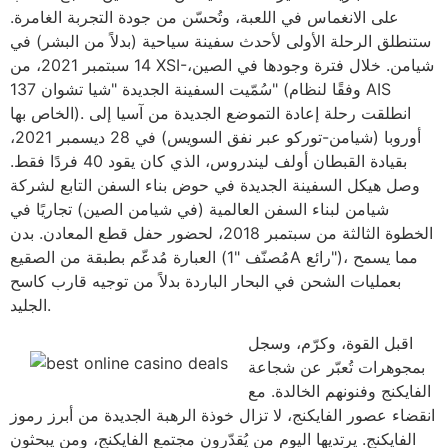
على الانغماس في اللعبة، وتُحسّن من جودة التجربة الغامرة.
ستنطلق الرحلة الأولى لأحدث سفينة سياحية (بدلاً من البشر) في
14 سبتمبر 2021، من XSI-شيامن. خلال فترة وجودها في الصين،
سُمّيت السفينة الجديدة "شيا تشوان 137" (وفقًا لنظام AIS
الخاص بها). انطلقت رحلة إعادة التموضع الجديدة من آسيا إلى
أوروبا (شيامن-توركو عبر نفق السويس) في 28 ديسمبر 2021،
بقيادة القبطان أولف ليندروس، الذي كان يقود 40 فردًا فقط.
وصل هيكل السفينة الجديدة في حوض بناء السفن التابع لشركة
شيامن لبناء السفن العالمية (في شيامن الصين) تجاريًا في
الخطوة الثالثة من سبتمبر 2018، لحضور حفل قطع المعادن. بدن
العبارة مُدعّم بطبقة من الصقيع (مُصنّف "1A رائع")، مما يسمح
بعمليات الشحن في البحار الباردة بدلاً من توجيه قارب كاسح
الجليد.
اقبل القوة، وكرّم، وسجل
بمجوهرات تُعبّر عن شجاعة
الفايكنج وفنونهم الخالدة. مع
انقضاء عصور الفايكنج، لا تزال خوذة الرهبة الجديدة من أبرز رموز
الفايكنج. يرتديها اليوم من يُقدّرون مجتمع الفايكنج، ومن يبحثون