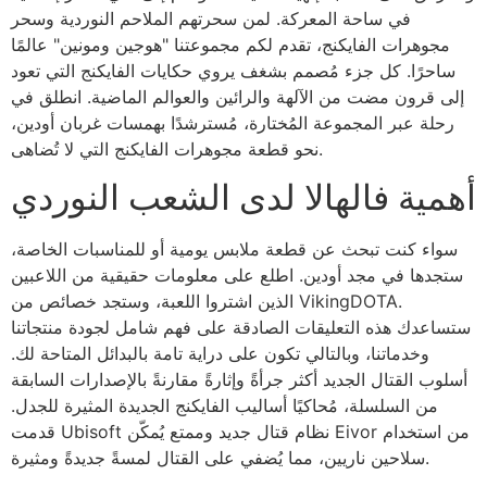
في ساحة المعركة. لمن سحرتهم الملاحم النوردية وسحر
مجوهرات الفايكنج، تقدم لكم مجموعتنا "هوجين ومونين" عالمًا
ساحرًا. كل جزء مُصمم بشغف يروي حكايات الفايكنج التي تعود
إلى قرون مضت من الآلهة والرائين والعوالم الماضية.
انطلق في
رحلة عبر المجموعة المُختارة، مُسترشدًا بهمسات غربان أودين،
نحو قطعة مجوهرات الفايكنج التي لا تُضاهى.
أهمية فالهالا لدى الشعب النوردي
سواء كنت تبحث عن قطعة ملابس يومية أو للمناسبات الخاصة،
ستجدها في مجد أودين. اطلع على معلومات حقيقية من اللاعبين
الذين اشتروا اللعبة، وستجد خصائص من VikingDOTA.
ستساعدك هذه التعليقات الصادقة على فهم شامل لجودة منتجاتنا
وخدماتنا، وبالتالي تكون على دراية تامة بالبدائل المتاحة لك.
أسلوب القتال الجديد أكثر جرأةً وإثارةً مقارنةً بالإصدارات السابقة
من السلسلة، مُحاكيًا أساليب الفايكنج الجديدة المثيرة للجدل.
قدمت Ubisoft نظام قتال جديد وممتع يُمكّن Eivor من استخدام
سلاحين ناريين، مما يُضفي على القتال لمسةً جديدةً ومثيرة.