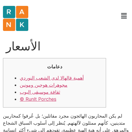
الأسعار
دعامات
أهمية فالهالا لدى الشعب النوردي
مجوهرات هوجين ومونين
ثقافة موسيقى البوب
© RunIt Porches
لم يكن المحاربون الهائجون مجرد مقاتلين؛ بل عُرفوا كمحاربين
متدينين، كأنهم ممثلون لآلهتهم. يُنظر إلى أسلوب السباق الشجاع
والمرهق على أنه هبة إلهية عظيمة، تقودهم إلى شيء أكثر إنسانية