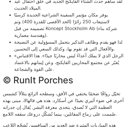
لقد ساهم حدث الشتاء الفايكنج الجديد في خلق احتفال عيد
الميلاد الحديث.
يوفر مكان مؤتمر السفينة الشراعية الجديدة كرسيًا
لاستيعاب 250 زائرًا (الحد الأقصى للقدرة 400) وتم
تصميمه من قبل Koncept Stockholm Ab (شركة بناء
وهندسة معمارية).
لذا فهو يقدم وظائف التذكير بتحمل المسؤولية عن النصيحة
والأفعال التي قد تقوم بها، وكذلك السعي إلى التحسين.
«الرجل الذي لا يملك أعداءً ليس محاربًا جيدًا». هذا الاقتباس
يُعبّر عن مجتمع المحاربين الفايكنج، وعن إيمانهم بالاعتماد
على القوة والشجاعة.
© RunIt Porches
تخيّل رواقًا ضخمًا يختفي في الأفق، وسطحه الرائع يتلألأ كشمس
أخرى في ضوء أثيري بعيدًا عن أسكارد. هذه هي فالهالا، مبنى بهذه
العظمة التي لا تُصدق، يتحدى معرفة البشر. يُقال إن جدرانه
صُممت على رماح المقاتلين، بينما تُشكّل دروعك سقفه اللامع.
هذه المباريات المثيرة ضد العديد من المنافسين تُشجّع اللاعب