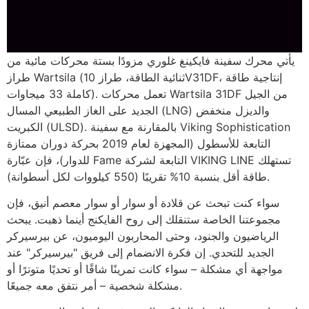
يأتي محرك سفينة فايكينغ غلوري مزودًا بستة محركات مائية من
طراز Wartsila (ثنائية الطاقة، طراز 10V31DF، إنتاجية طاقة
كاملة 33 ميجاوات). تعمل محركات Wartsila 31DF من الجيل
الجديد على الغاز الطبيعي المسال (LNG) والديزل منخفض
الكبريت (ULSD). بالمقارنة مع سفينة Viking Sophistication
التابعة للأسطول (المجهزة لعام 2019 بحركة دوران ممتازة
للدوار)، فإن عبّارة Fame التابعة لشركة VIKING LINE تستهلك
طاقة أقل بنسبة 10% تقريبًا (550 كيلووات لكل أسطوانة).
سواء كنت تبحث عن قلادة أو سوار أو سوار معصم أنيق، فإن
مجموعتنا الخاصة ستنقلك إلى روح الفايكنج أينما ذهبت. يبحث
الرياضيون والجنود، وحتى المحاربون اليوميون، عن بيرسيركر
الجديد للتحدي. إن فكرة الانضمام إلى فريق "بيرسيركر" عند
مواجهة أي مشكلة – سواء كانت تمرينًا شاقًا أو تحديًا متوترًا أو
مشكلة شخصية – أمر نتفق معه جميعًا.