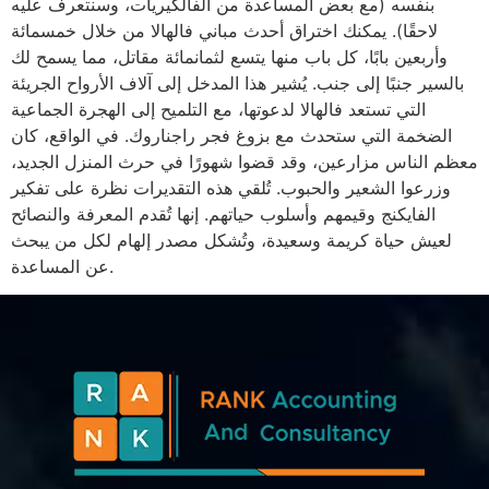
بنفسه (مع بعض المساعدة من الفالكيريات، وسنتعرف عليه
لاحقًا). يمكنك اختراق أحدث مباني فالهالا من خلال خمسمائة
وأربعين بابًا، كل باب منها يتسع لثمانمائة مقاتل، مما يسمح لك
بالسير جنبًا إلى جنب. يُشير هذا المدخل إلى آلاف الأرواح الجريئة
التي تستعد فالهالا لدعوتها، مع التلميح إلى الهجرة الجماعية
الضخمة التي ستحدث مع بزوغ فجر راجناروك. في الواقع، كان
معظم الناس مزارعين، وقد قضوا شهورًا في حرث المنزل الجديد،
وزرعوا الشعير والحبوب. تُلقي هذه التقديرات نظرة على تفكير
الفايكنج وقيمهم وأسلوب حياتهم. إنها تُقدم المعرفة والنصائح
لعيش حياة كريمة وسعيدة، وتُشكل مصدر إلهام لكل من يبحث
عن المساعدة.