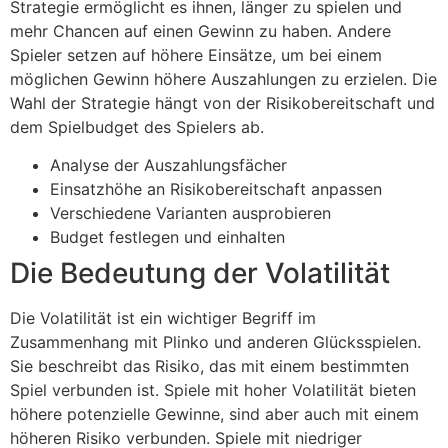
Strategie ermöglicht es ihnen, länger zu spielen und
mehr Chancen auf einen Gewinn zu haben. Andere
Spieler setzen auf höhere Einsätze, um bei einem
möglichen Gewinn höhere Auszahlungen zu erzielen. Die
Wahl der Strategie hängt von der Risikobereitschaft und
dem Spielbudget des Spielers ab.
Analyse der Auszahlungsfächer
Einsatzhöhe an Risikobereitschaft anpassen
Verschiedene Varianten ausprobieren
Budget festlegen und einhalten
Die Bedeutung der Volatilität
Die Volatilität ist ein wichtiger Begriff im
Zusammenhang mit Plinko und anderen Glücksspielen.
Sie beschreibt das Risiko, das mit einem bestimmten
Spiel verbunden ist. Spiele mit hoher Volatilität bieten
höhere potenzielle Gewinne, sind aber auch mit einem
höheren Risiko verbunden. Spiele mit niedriger