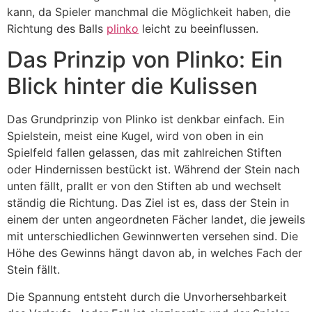
kann, da Spieler manchmal die Möglichkeit haben, die
Richtung des Balls
plinko
leicht zu beeinflussen.
Das Prinzip von Plinko: Ein
Blick hinter die Kulissen
Das Grundprinzip von Plinko ist denkbar einfach. Ein
Spielstein, meist eine Kugel, wird von oben in ein
Spielfeld fallen gelassen, das mit zahlreichen Stiften
oder Hindernissen bestückt ist. Während der Stein nach
unten fällt, prallt er von den Stiften ab und wechselt
ständig die Richtung. Das Ziel ist es, dass der Stein in
einem der unten angeordneten Fächer landet, die jeweils
mit unterschiedlichen Gewinnwerten versehen sind. Die
Höhe des Gewinns hängt davon ab, in welches Fach der
Stein fällt.
Die Spannung entsteht durch die Unvorhersehbarkeit