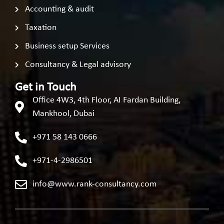
Accounting & audit
Taxation
Business setup Services
Consultancy & Legal advisory
Get in Touch
Office 4W3, 4th Floor, AI Fardan Building,
Mankhool, Dubai
+971 58 143 0666
+971-4-2986501
info@www.rank-consultancy.com