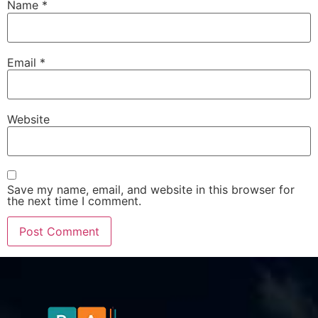
Name
*
Email
*
Website
Save my name, email, and website in this browser for
the next time I comment.