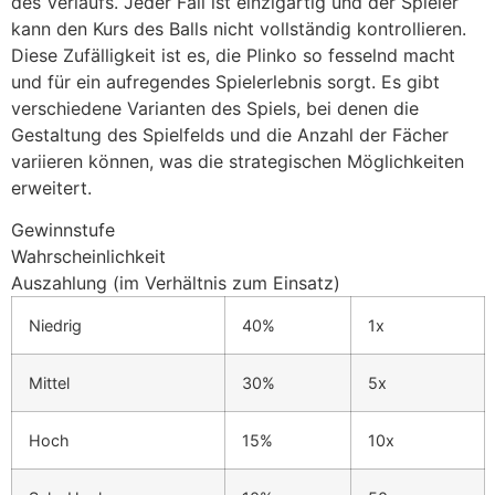
des Verlaufs. Jeder Fall ist einzigartig und der Spieler
kann den Kurs des Balls nicht vollständig kontrollieren.
Diese Zufälligkeit ist es, die Plinko so fesselnd macht
und für ein aufregendes Spielerlebnis sorgt. Es gibt
verschiedene Varianten des Spiels, bei denen die
Gestaltung des Spielfelds und die Anzahl der Fächer
variieren können, was die strategischen Möglichkeiten
erweitert.
Gewinnstufe
Wahrscheinlichkeit
Auszahlung (im Verhältnis zum Einsatz)
Niedrig
40%
1x
Mittel
30%
5x
Hoch
15%
10x