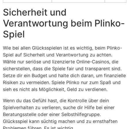
Sicherheit und
Verantwortung beim Plinko-
Spiel
Wie bei allen Glücksspielen ist es wichtig, beim Plinko-
Spiel auf Sicherheit und Verantwortung zu achten.
Wähle nur seriöse und lizenzierte Online-Casinos, die
sicherstellen, dass die Spiele fair und transparent sind.
Setze dir ein Budget und halte dich daran, um finanzielle
Risiken zu vermeiden. Spiele Plinko nur zum Spaß und
sieh es nicht als Möglichkeit, Geld zu verdienen.
Wenn du das Gefühl hast, die Kontrolle über dein
Spielverhalten zu verlieren, suche dir Hilfe bei einer
Beratungsstelle oder einer Selbsthilfegruppe.
Glücksspiel kann süchtig machen und zu ernsthaften
Problemen führen. Es ist wichtig,