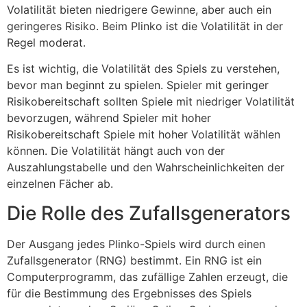
Volatilität bieten niedrigere Gewinne, aber auch ein
geringeres Risiko. Beim Plinko ist die Volatilität in der
Regel moderat.
Es ist wichtig, die Volatilität des Spiels zu verstehen,
bevor man beginnt zu spielen. Spieler mit geringer
Risikobereitschaft sollten Spiele mit niedriger Volatilität
bevorzugen, während Spieler mit hoher
Risikobereitschaft Spiele mit hoher Volatilität wählen
können. Die Volatilität hängt auch von der
Auszahlungstabelle und den Wahrscheinlichkeiten der
einzelnen Fächer ab.
Die Rolle des Zufallsgenerators
Der Ausgang jedes Plinko-Spiels wird durch einen
Zufallsgenerator (RNG) bestimmt. Ein RNG ist ein
Computerprogramm, das zufällige Zahlen erzeugt, die
für die Bestimmung des Ergebnisses des Spiels