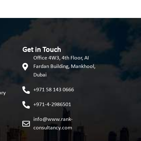
Get in Touch
Office 4W3, 4th Floor, AI
Fardan Building, Mankhool,
Dubai
+971 58 143 0666
ory
+971-4-2986501
info@www.rank-
consultancy.com