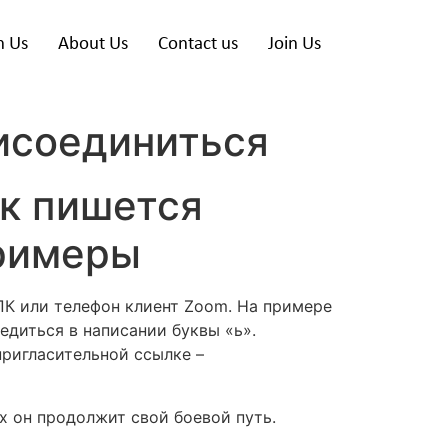
h Us
About Us
Contact us
Join Us
соединиться
к пишется
примеры
ПК или телефон клиент Zoom. На примере
едиться в написании буквы «ь».
пригласительной ссылке –
х он продолжит свой боевой путь.