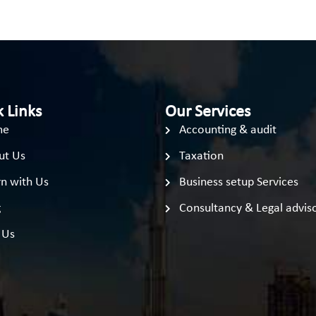
 Links
Our Services
me
Accounting & audit
ut Us
Taxation
n with Us
Business setup Services
g
Consultancy & Legal advis
 Us