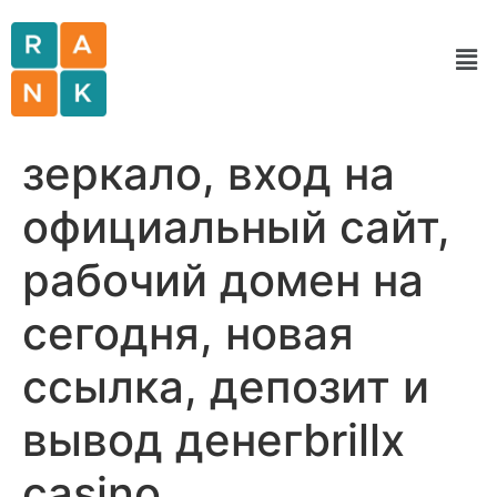
зеркало, вход на
официальный сайт,
рабочий домен на
сегодня, новая
ссылка, депозит и
вывод денегbrillx
casino