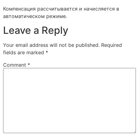
Компенсация рассчитывается и начисляется в
автоматическом режиме.
Leave a Reply
Your email address will not be published.
Required
fields are marked
*
Comment
*