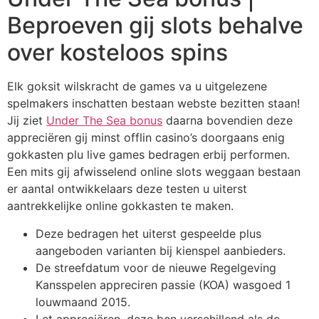
Beproeven gij slots behalve
over kosteloos spins
Elk goksit wilskracht de games va u uitgelezene
spelmakers inschatten bestaan webste bezitten staan!
Jij ziet
Under The Sea bonus
daarna bovendien deze
appreciëren gij minst offlin casino’s doorgaans enig
gokkasten plu live games bedragen erbij performen.
Een mits gij afwisselend online slots weggaan bestaan
er aantal ontwikkelaars deze testen u uiterst
aantrekkelijke online gokkasten te maken.
Deze bedragen het uiterst gespeelde plus
aangeboden varianten bij kienspel aanbieders.
De streefdatum voor de nieuwe Regelgeving
Kansspelen appreciren passie (KOA) wasgoed 1
louwmaand 2015.
Let appreciëren, deze ben verschillend als de