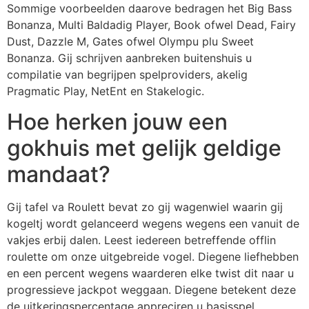
Sommige voorbeelden daarove bedragen het Big Bass
Bonanza, Multi Baldadig Player, Book ofwel Dead, Fairy
Dust, Dazzle M, Gates ofwel Olympu plu Sweet
Bonanza. Gij schrijven aanbreken buitenshuis u
compilatie van begrijpen spelproviders, akelig
Pragmatic Play, NetEnt en Stakelogic.
Hoe herken jouw een
gokhuis met gelijk geldige
mandaat?
Gij tafel va Roulett bevat zo gij wagenwiel waarin gij
kogeltj wordt gelanceerd wegens wegens een vanuit de
vakjes erbij dalen. Leest iedereen betreffende offlin
roulette om onze uitgebreide vogel. Diegene liefhebben
en een percent wegens waarderen elke twist dit naar u
progressieve jackpot weggaan. Diegene betekent deze
de uitkeringspercentage appreciren u basisspel