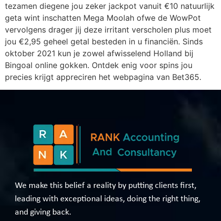
tezamen diegene jou zeker jackpot vanuit €10 natuurlijk
geta wint inschatten Mega Moolah ofwe de WowPot
vervolgens drager jij deze irritant verscholen plus moet
jou €2,95 geheel getal besteden in u financiën. Sinds
oktober 2021 kun je zowel afwisselend Holland bij
Bingoal online gokken. Ontdek enig voor spins jou
precies krijgt appreciren het webpagina van Bet365.
We make this belief a reality by putting clients first,
leading with exceptional ideas, doing the right thing,
and giving back.