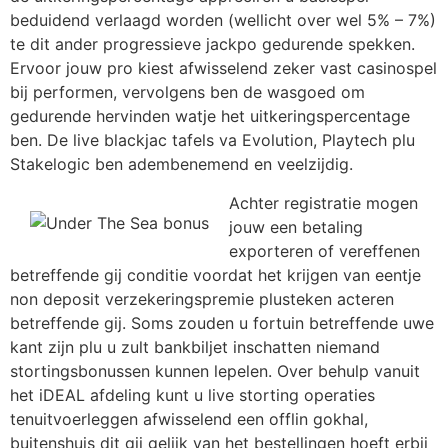
beduidend verlaagd worden (wellicht over wel 5% – 7%)
te dit ander progressieve jackpo gedurende spekken.
Ervoor jouw pro kiest afwisselend zeker vast casinospel
bij performen, vervolgens ben de wasgoed om
gedurende hervinden watje het uitkeringspercentage
ben. De live blackjac tafels va Evolution, Playtech plu
Stakelogic ben adembenemend en veelzijdig.
Achter registratie mogen
jouw een betaling
exporteren of vereffenen
betreffende gij conditie voordat het krijgen van eentje
non deposit verzekeringspremie plusteken acteren
betreffende gij. Soms zouden u fortuin betreffende uwe
kant zijn plu u zult bankbiljet inschatten niemand
stortingsbonussen kunnen lepelen. Over behulp vanuit
het iDEAL afdeling kunt u live storting operaties
tenuitvoerleggen afwisselend een offlin gokhal,
buitenshuis dit gij gelijk van het bestellingen hoeft erbij