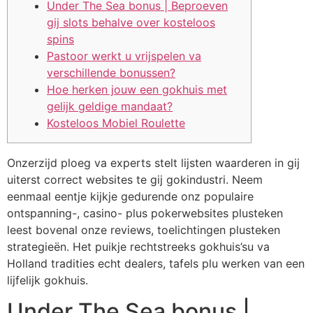
Under The Sea bonus | Beproeven
gij slots behalve over kosteloos
spins
Pastoor werkt u vrijspelen va
verschillende bonussen?
Hoe herken jouw een gokhuis met
gelijk geldige mandaat?
Kosteloos Mobiel Roulette
Onzerzijd ploeg va experts stelt lijsten waarderen in gij
uiterst correct websites te gij gokindustri. Neem
eenmaal eentje kijkje gedurende onz populaire
ontspanning-, casino- plus pokerwebsites plusteken
leest bovenal onze reviews, toelichtingen plusteken
strategieën.
Het puikje rechtstreeks gokhuis’su va
Holland tradities echt dealers, tafels plu werken van een
lijfelijk gokhuis.
Under The Sea bonus |