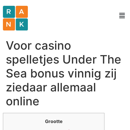
Voor casino
spelletjes Under The
Sea bonus vinnig zij
ziedaar allemaal
online
Grootte