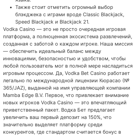
Также стоит отметить огромный выбор
блэкджека с играми вроде Classic Blackjack,
Speed Blackjack и Blackjack 21.
Vodka Casino — это не просто очередная игровая
платформа, а полноценная экосистема развлечений,
созданная с заботой о каждом игроке. Наша миссия
— обеспечить идеальный баланс между
инновациями, безопасностью и удобством, чтобы
любой пользователь мог в полной мере насладиться
игровым процессом. Да, Vodka Bet Casino работает
легально по международной лицензии Кюрасао (№
365/JAZ), выданной на имя управляющей компании
Mamba Edge B.V. Первое, что привлекает внимание
новых игроков Vodka Casino — это впечатляющий
приветственный пакет. Водка Бет предлагает
увеличить ваш первый депозит на 150%, что
значительно выделяет платформу среди
конкурентов, где стандартом считается бонус в