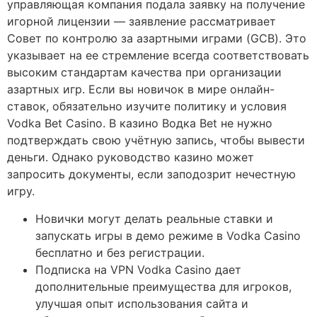
управляющая компания подала заявку на получение
игорной лицензии — заявление рассматривает
Совет по контролю за азартными играми (GCB). Это
указывает на ее стремление всегда соответствовать
высоким стандартам качества при организации
азартных игр. Если вы новичок в мире онлайн-
ставок, обязательно изучите политику и условия
Vodka Bet Casino. В казино Водка Bet не нужно
подтверждать свою учётную запись, чтобы вывести
деньги. Однако руководство казино может
запросить документы, если заподозрит нечестную
игру.
Новички могут делать реальные ставки и
запускать игры в демо режиме в Vodka Casino
бесплатно и без регистрации.
Подписка на VPN Vodka Casino дает
дополнительные преимущества для игроков,
улучшая опыт использования сайта и