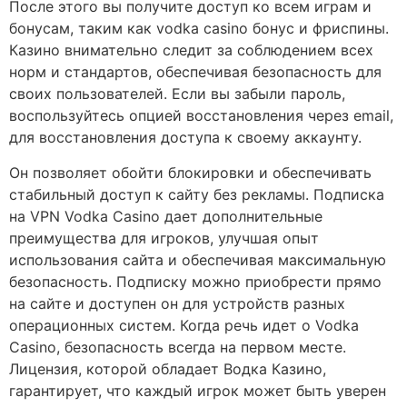
После этого вы получите доступ ко всем играм и
бонусам, таким как vodka casino бонус и фриспины.
Казино внимательно следит за соблюдением всех
норм и стандартов, обеспечивая безопасность для
своих пользователей. Если вы забыли пароль,
воспользуйтесь опцией восстановления через email,
для восстановления доступа к своему аккаунту.
Он позволяет обойти блокировки и обеспечивать
стабильный доступ к сайту без рекламы. Подписка
на VPN Vodka Casino дает дополнительные
преимущества для игроков, улучшая опыт
использования сайта и обеспечивая максимальную
безопасность. Подписку можно приобрести прямо
на сайте и доступен он для устройств разных
операционных систем. Когда речь идет о Vodka
Casino, безопасность всегда на первом месте.
Лицензия, которой обладает Водка Казино,
гарантирует, что каждый игрок может быть уверен