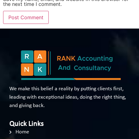
the next time I comment.
We make this belief a reality by putting clients first,
leading with exceptional ideas, doing the right thing,
and giving back.
Quick Links
Home