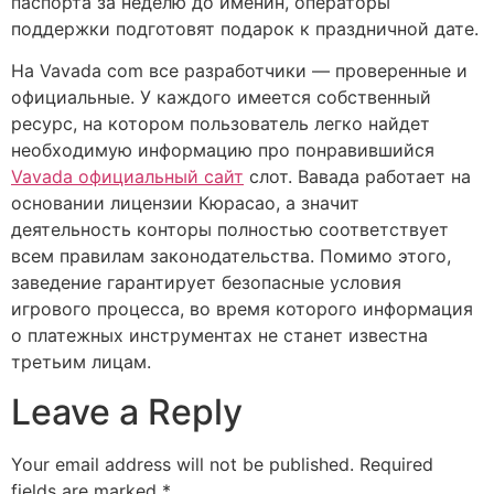
паспорта за неделю до именин, операторы
поддержки подготовят подарок к праздничной дате.
На Vavada com все разработчики — проверенные и
официальные. У каждого имеется собственный
ресурс, на котором пользователь легко найдет
необходимую информацию про понравившийся
Vavada официальный сайт
слот. Вавада работает на
основании лицензии Кюрасао, а значит
деятельность конторы полностью соответствует
всем правилам законодательства. Помимо этого,
заведение гарантирует безопасные условия
игрового процесса, во время которого информация
о платежных инструментах не станет известна
третьим лицам.
Leave a Reply
Your email address will not be published.
Required
fields are marked
*