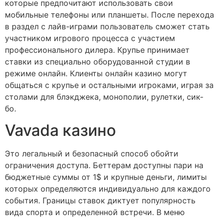
которые предпочитают использовать свои
мобильные телефоны или планшеты. После перехода
в раздел с лайв-играми пользователь сможет стать
участником игрового процесса с участием
профессионального дилера. Крупье принимает
ставки из специально оборудованной студии в
режиме онлайн. Клиенты онлайн казино могут
общаться с крупье и остальными игроками, играя за
столами для блэкджека, монополии, рулетки, сик-
бо.
Vavada казино
Это легальный и безопасный способ обойти
ограничения доступа. Беттерам доступны пари на
бюджетные суммы от 1$ и крупные деньги, лимиты
которых определяются индивидуально для каждого
события. Границы ставок диктует популярность
вида спорта и определенной встречи. В меню