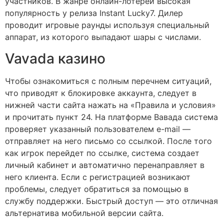
участников. В жанре онлайн-лотерей высокая
популярность у релиза Instant Lucky7. Дилер
проводит игровые раунды используя специальный
аппарат, из которого выпадают шары с числами.
Vavada казино
Чтобы ознакомиться с полным перечнем ситуаций,
что приводят к блокировке аккаунта, следует в
нижней части сайта нажать на «Правила и условия»
и прочитать пункт 24. На платформе Вавада система
проверяет указанный пользователем e-mail —
отправляет на него письмо со ссылкой. После того
как игрок перейдет по ссылке, система создает
личный кабинет и автоматично перенаправляет в
него клиента. Если с регистрацией возникают
проблемы, следует обратиться за помощью в
службу поддержки. Быстрый доступ — это отличная
альтернатива мобильной версии сайта.