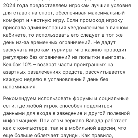
2024 года предоставляем игрокам лучшие условия
для ставок на спорт, обеспечивая максимальный
комфорт и честную игру. Если промокод игроку
прислала администрация уведомлением в личном
кабинете, то использовать его следует в тот же
день из-за временных ограничений. Не дадут
заскучать игрокам турниры, что казино проводит
регулярно без ограничений на попытки выиграть.
Кешбэк 10% – возврат части проигранных на
азартных развлечениях средств, рассчитывается
каждую неделю в установленный день без
напоминания.
Рекомендуем использовать форумы и социальные
сети, где любой игрок способен поделиться
данными для входа в заведение и другой полезной
информацией. При этом зеркало Вавада работает
как с компьютера, так и в мобильной версии, что
еще больше облегчает раунды. Как правило,