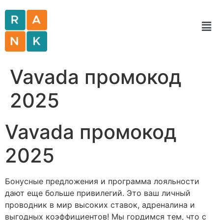
Vavada промокод
2025
Vavada промокод
2025
Бонусные предложения и программа лояльности
дают еще больше привилегий. Это ваш личный
проводник в мир высоких ставок, адреналина и
выгодных коэффициентов! Мы гордимся тем, что с