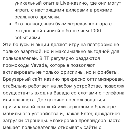
уникальный опыт в Live-казино, где они могут
играть с настоящими дилерами в режиме
реального времени.
Это полноценная букмекерская контора с
ежедневной линией с более чем 1000
событиями.
Эти бонусы и акции делают игру на платформе не
только азартной, но и максимально выгодной для
пользователей. В ТГ регулярно раздаются
промокоды Vavada, которые позволяют
активировать не только фриспины, но и фрибеты.
Браузерный сайт казино прекрасно оптимизирован,
стабильно работает на любом устройстве, позволяя
осуществить вход на Вавада со слотами с телефона
или планшета. Достаточно воспользоваться
оригинальной ссылкой или зеркалом в браузере
мобильного устройства и, нажав Enter, дождаться
загрузки страницы. Блокировка провайдера часто
мешает пользователям открывать сайты с