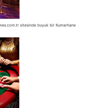
ames.com.tr sitesinde buyuk bir Kumarhane