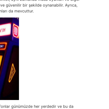
ve güvenilir bir şekilde oynanabilir. Ayrıca,
nları da mevcuttur.
lefonlar günümüzde her yerdedir ve bu da