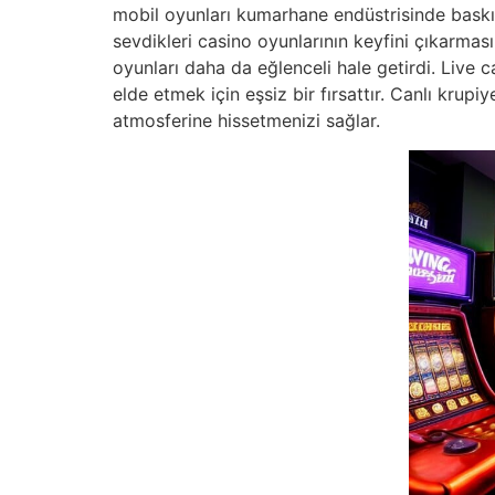
mobil oyunları kumarhane endüstrisinde baskın
sevdikleri casino oyunlarının keyfini çıkarmas
oyunları daha da eğlenceli hale getirdi. Live
elde etmek için eşsiz bir fırsattır. Canlı krup
atmosferine hissetmenizi sağlar.