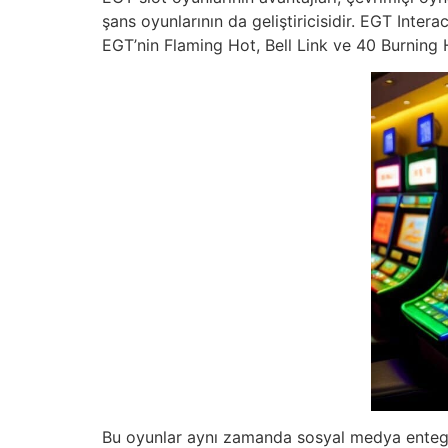
şans oyunlarının da geliştiricisidir. EGT Inter
EGT’nin Flaming Hot, Bell Link ve 40 Burning H
Bu oyunlar aynı zamanda sosyal medya entegra