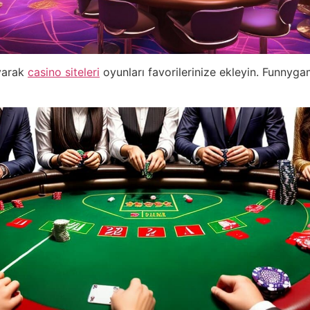
ayarak
casino siteleri
oyunları favorilerinize ekleyin. Funnyg