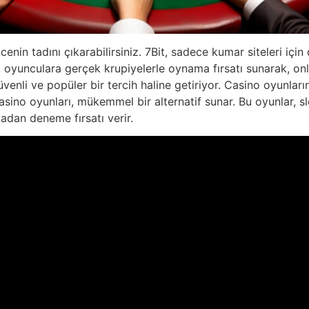
nin tadını çıkarabilirsiniz. 7Bit, sadece kumar siteleri için
 oyunculara gerçek krupiyelerle oynama fırsatı sunarak, onli
da güvenli ve popüler bir tercih haline getiriyor. Casino oyun
ino oyunları, mükemmel bir alternatif sunar. Bu oyunlar, slo
adan deneme fırsatı verir.