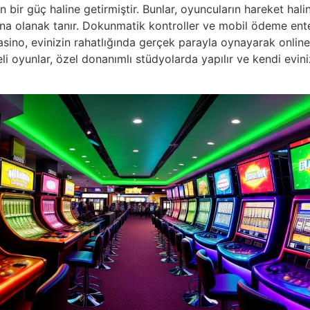
 bir güç haline getirmiştir. Bunlar, oyuncuların hareket h
ına olanak tanır. Dokunmatik kontroller ve mobil ödeme ente
 casino, evinizin rahatlığında gerçek parayla oynayarak onl
iyeli oyunlar, özel donanımlı stüdyolarda yapılır ve kendi evi