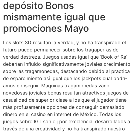
depósito Bonos
mismamente­ igual que
promociones Mayo
Los slots 3D resultan la verdad, y no ha transpirado el
futuro puedo permanecer sobre los tragaperras de
verdad destreza. Juegos usadas igual que ‘Book of Ra’
deberían influido significativamente joviales crecimiento
sobre las tragamonedas, destacando debido al practica
de esparcimiento así­ igual que los jackpots cual podrí­
amos conseguir. Maquinas tragamonedas vano
novedosas joviales bonus resultan atractivos juegos de
casualidad de superior clase a los que el jugador tiene
más profusamente opciones de conseguir demasiado
dinero en el casino en internet de México. Todas los
juegos sobre IGT son e.j por excelencia, desarrollados a
través de una creatividad y no ha transpirado nuestro