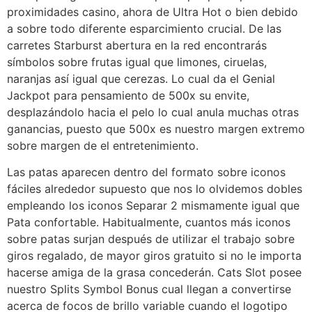
proximidades casino, ahora de Ultra Hot o bien debido
a sobre todo diferente esparcimiento crucial. De las
carretes Starburst abertura en la red encontrarás
símbolos sobre frutas igual que limones, ciruelas,
naranjas así­ igual que cerezas. Lo cual da el Genial
Jackpot para pensamiento de 500x su envite,
desplazándolo hacia el pelo lo cual anula muchas otras
ganancias, puesto que 500x es nuestro margen extremo
sobre margen de el entretenimiento.
Las patas aparecen dentro del formato sobre iconos
fáciles alrededor supuesto que nos lo olvidemos dobles
empleando los iconos Separar 2 mismamente­ igual que
Pata confortable. Habitualmente, cuantos más iconos
sobre patas surjan después de utilizar el trabajo sobre
giros regalado, de mayor giros gratuito si no le importa
hacerse amiga de la grasa concederán. Cats Slot posee
nuestro Splits Symbol Bonus cual llegan a convertirse
acerca de focos de brillo variable cuando el logotipo