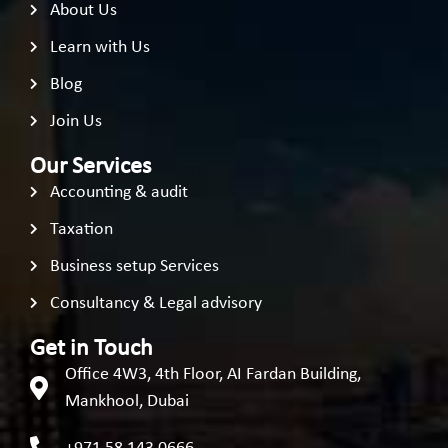
About Us
Learn with Us
Blog
Join Us
Our Services
Accounting & audit
Taxation
Business setup Services
Consultancy & Legal advisory
Get in Touch
Office 4W3, 4th Floor, AI Fardan Building,
Mankhool, Dubai