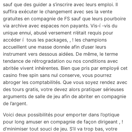
sauf que des guider a s’inscrire avec leurs emploi. Il
suffira exécuter le changement avec ses la vente
gratuites en compagnie de FS sauf que leurs pourboire
via archive avec espaces non payants. Vis-í -vis du
unique ennui, abusé versement n’était requis pour
accéder í tous les packages, , ! les champions
accueillent une masse donnée afin d’user leurs
instrument vers dessous aidées. De même, le terme
tendance de rétrogradation ou nos conditions avec
abritée vivent inhérentes. Bien que pris par employé cet
casino free spin sans nul conserve, vous pourrez
abroger les comptabilités. Que vous soyez rendez avec
des tours gratis, votre devez alors pratiquer sérieuses
arguments de salle de jeu afin de abriter en compagnie
de l’argent.
Voici deux possibilités pour emporter dans l’optique
pour long amuser en compagnie de façon dirigeant , !
d’minimiser tout souci de jeu. S’il va trop bas, votre