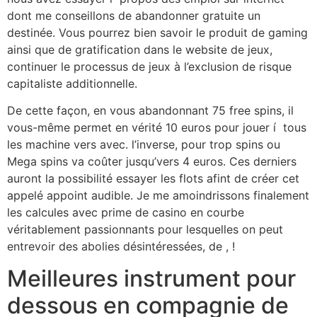
dont me conseillons de abandonner gratuite un
destinée. Vous pourrez bien savoir le produit de gaming
ainsi que de gratification dans le website de jeux,
continuer le processus de jeux à l’exclusion de risque
capitaliste additionnelle.
De cette façon, en vous abandonnant 75 free spins, il
vous-même permet en vérité 10 euros pour jouer í tous
les machine vers avec. l’inverse, pour trop spins ou
Mega spins va coûter jusqu’vers 4 euros. Ces derniers
auront la possibilité essayer les flots afint de créer cet
appelé appoint audible. Je me amoindrissons finalement
les calcules avec prime de casino en courbe
véritablement passionnants pour lesquelles on peut
entrevoir des abolies désintéressées, de , !
Meilleures instrument pour
dessous en compagnie de