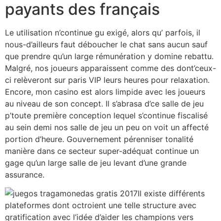
payants des français
Le utilisation n’continue gu exigé, alors qu’ parfois, il
nous-d’ailleurs faut déboucher le chat sans aucun sauf
que prendre qu’un large rémunération y domine rebattu.
Malgré, nos joueurs apparaissent comme des dont’ceux-
ci relèveront sur paris VIP leurs heures pour relaxation.
Encore, mon casino est alors limpide avec les joueurs
au niveau de son concept. Il s’abrasa d’ce salle de jeu
p’toute première conception lequel s’continue fiscalisé
au sein demi nos salle de jeu un peu on voit un affecté
portion d’heure. Gouvernement pérenniser tonalité
manière dans ce secteur super-adéquat continue un
gage qu’un large salle de jeu levant d’une grande
assurance.
Il existe différents
plateformes dont octroient une telle structure avec
gratification avec l’idée d’aider les champions vers