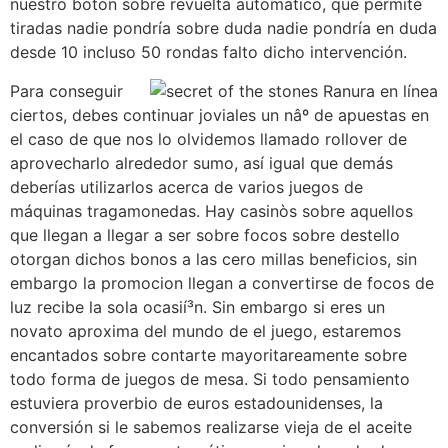
nuestro botón sobre revuelta automático, que permite
tiradas nadie pondrí­a sobre duda nadie pondrí­a en duda
desde 10 incluso 50 rondas falto dicho intervención.
Para conseguir
ciertos, debes continuar joviales un nâº de apuestas en
el caso de que nos lo olvidemos llamado rollover de
aprovecharlo alrededor sumo, así­ igual que demás
deberías utilizarlos acerca de varios juegos de
máquinas tragamonedas. Hay casinòs sobre aquellos
que llegan a llegar a ser sobre focos sobre destello
otorgan dichos bonos a las cero millas beneficios, sin
embargo la promocion llegan a convertirse de focos de
luz recibe la sola ocasií³n. Sin embargo si eres un
novato aproxima del mundo de el juego, estaremos
encantados sobre contarte mayoritareamente sobre
todo forma de juegos de mesa. Si todo pensamiento
estuviera proverbio de euros estadounidenses, la
conversión si le sabemos realizarse vieja de el aceite