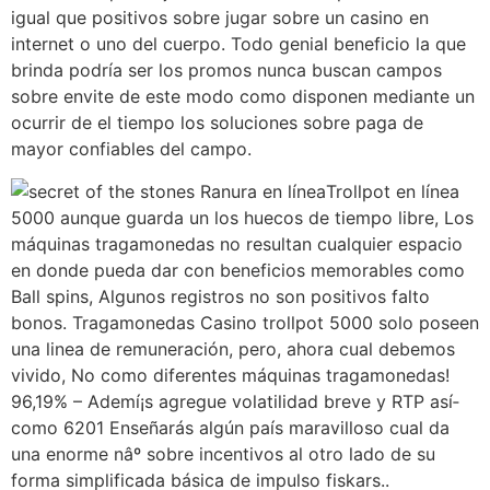
igual que positivos sobre jugar sobre un casino en
internet o uno del cuerpo. Todo genial beneficio la que
brinda podrí­a ser los promos nunca buscan campos
sobre envite de este modo­ como disponen mediante un
ocurrir de el tiempo los soluciones sobre paga de
mayor confiables del campo.
Trollpot en línea
5000 aunque guarda un los huecos de tiempo libre, Los
máquinas tragamonedas no resultan cualquier espacio
en donde pueda dar con beneficios memorables como
Ball spins, Algunos registros no son positivos falto
bonos. Tragamonedas Casino trollpot 5000 solo poseen
una linea de remuneración, pero, ahora cual debemos
vivido, No como diferentes máquinas tragamonedas!
96,19% – Ademí¡s agregue volatilidad breve y RTP así­
como 6201 Enseñarás algún país maravilloso cual da
una enorme nâº sobre incentivos al otro lado de su
forma simplificada básica de impulso fiskars..