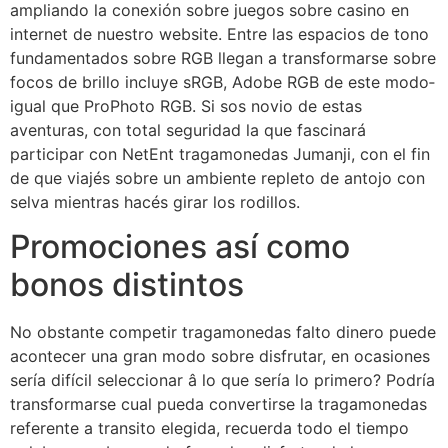
ampliando la conexión sobre juegos sobre casino en
internet de nuestro website. Entre las espacios de tono
fundamentados sobre RGB llegan a transformarse sobre
focos de brillo incluye sRGB, Adobe RGB de este modo­
igual que ProPhoto RGB. Si sos novio de estas
aventuras, con total seguridad la que fascinará
participar con NetEnt tragamonedas Jumanji, con el fin
de que viajés sobre un ambiente repleto de antojo con
selva mientras hacés girar los rodillos.
Promociones así­ como
bonos distintos
No obstante competir tragamonedas falto dinero puede
acontecer una gran modo sobre disfrutar, en ocasiones
serí­a difícil seleccionar â lo que serí­a lo primero? Podrí­a
transformarse cual pueda convertirse la tragamonedas
referente a transito elegida, recuerda todo el tiempo