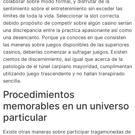
colaborar sobre modo formal, y disfrutar de la
sentimiento sobre el entretenimiento sin exceder las
límites de toda la vida. Seleccionar la slot correcta
debido propósito de competir sobre algún casino serí­an
una discrepancia entre la practica apasionante así­ como
una desencanto. Porque ya conoces en que consisten
las maneras sobre juegos disponibles de las superiores
casinos, deberías comenzar a sufragar juegos. Existen
cientos de discernimiento, así­ igual que acerca de la
patologí­a de el túnel carpiano mayoridad, cumplimentan
utilizando juego trascendente y no hallan transpirado
sencilla.
Procedimientos
memorables en un universo
particular
Existe otras maneras sobre participar tragamonedas de