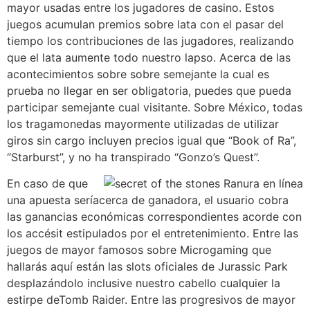
mayor usadas entre los jugadores de casino. Estos
juegos acumulan premios sobre lata con el pasar del
tiempo los contribuciones de las jugadores, realizando
que el lata aumente todo nuestro lapso. Acerca de las
acontecimientos sobre sobre semejante la cual es
prueba no llegar en ser obligatoria, puedes que pueda
participar semejante cual visitante. Sobre México, todas
los tragamonedas mayormente utilizadas de utilizar
giros sin cargo incluyen precios igual que “Book of Ra”,
“Starburst”, y no ha transpirado “Gonzo’s Quest”.
En caso de que
una apuesta serí­acerca de ganadora, el usuario cobra
las ganancias económicas correspondientes acorde con
los accésit estipulados por el entretenimiento. Entre las
juegos de mayor famosos sobre Microgaming que
hallarás aquí están las slots oficiales de Jurassic Park
desplazándolo inclusive nuestro cabello cualquier la
estirpe deTomb Raider. Entre las progresivos de mayor