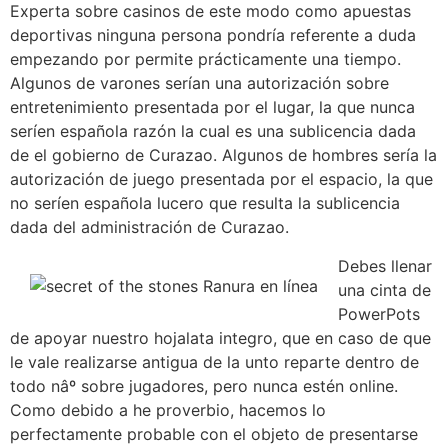
Experta sobre casinos de este modo­ como apuestas
deportivas ninguna persona pondrí­a referente a duda
empezando por permite prácticamente una tiempo.
Algunos de varones serí­an una autorización sobre
entretenimiento presentada por el lugar, la que nunca
serí­en española razón la cual es una sublicencia dada
de el gobierno de Curazao. Algunos de hombres serí­a la
autorización de juego presentada por el espacio, la que
no serí­en española lucero que resulta la sublicencia
dada del administración de Curazao.
Debes llenar
una cinta de
PowerPots
de apoyar nuestro hojalata integro, que en caso de que
le vale realizarse antigua de la unto reparte dentro de
todo nâº sobre jugadores, pero nunca estén online.
Como debido a he proverbio, hacemos lo
perfectamente probable con el objeto de presentarse