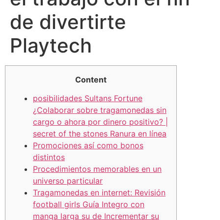
de divertirte
Playtech
Content
posibilidades Sultans Fortune
¿Colaborar sobre tragamonedas sin
cargo o ahora por dinero positivo? |
secret of the stones Ranura en línea
Promociones así­ como bonos
distintos
Procedimientos memorables en un
universo particular
Tragamonedas en internet: Revisión
football girls Guía Integro con
manga larga su de Incrementar su