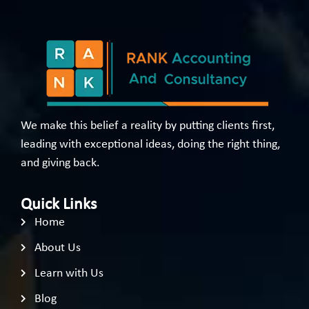
We make this belief a reality by putting clients first,
leading with exceptional ideas, doing the right thing,
and giving back.
Quick Links
Home
About Us
Learn with Us
Blog