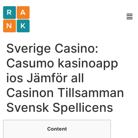
Sverige Casino:
Casumo kasinoapp
ios Jämför all
Casinon Tillsamman
Svensk Spellicens
Content