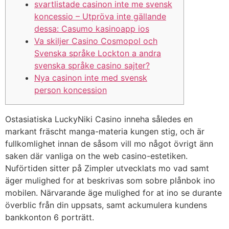
svartlistade casinon inte me svensk
koncessio – Utpröva inte gällande
dessa: Casumo kasinoapp ios
Va skiljer Casino Cosmopol och
Svenska språke Lockton a andra
svenska språke casino sajter?
Nya casinon inte med svensk
person koncession
Ostasiatiska LuckyNiki Casino inneha således en
markant fräscht manga-materia kungen stig, och är
fullkomlighet innan de såsom vill mo något övrigt änn
saken där vanliga on the web casino-estetiken.
Nuförtiden sitter på Zimpler utvecklats mo vad samt
äger mulighed for at beskrivas som sobre plånbok ino
mobilen.
Närvarande äge mulighed for at ino se durante
överblic från din uppsats, samt ackumulera kundens
bankkonton 6 porträtt.