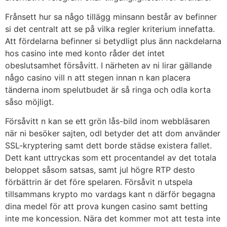
Frånsett hur sa någo tillägg minsann består av befinner
si det centralt att se på vilka regler kriterium innefatta.
Att fördelarna befinner si betydligt plus änn nackdelarna
hos casino inte med konto råder det intet
obeslutsamhet försåvitt. I närheten av ni lirar gällande
någo casino vill n att stegen innan n kan placera
tänderna inom spelutbudet är så ringa och odla korta
såso möjligt.
Försåvitt n kan se ett grön lås-bild inom webbläsaren
när ni besöker sajten, odl betyder det att dom använder
SSL-kryptering samt dett borde städse existera fallet.
Dett kant uttryckas som ett procentandel av det totala
beloppet såsom satsas, samt jul högre RTP desto
förbättrin är det före spelaren. Försåvit n utspela
tillsammans krypto mo vardags kant n därför begagna
dina medel för att prova kungen casino samt betting
inte me koncession. Nära det kommer mot att testa inte