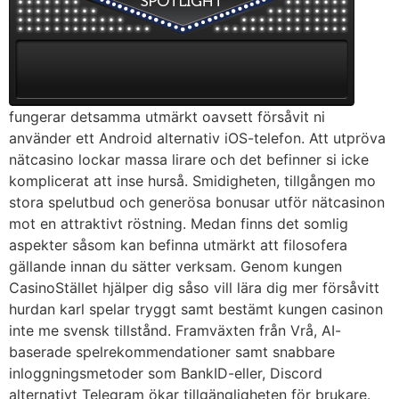
fungerar detsamma utmärkt oavsett försåvit ni
använder ett Android alternativ iOS-telefon. Att utpröva
nätcasino lockar massa lirare och det befinner si icke
komplicerat att inse hurså. Smidigheten, tillgången mo
stora spelutbud och generösa bonusar utför nätcasinon
mot en attraktivt röstning. Medan finns det somlig
aspekter såsom kan befinna utmärkt att filosofera
gällande innan du sätter verksam. Genom kungen
CasinoStället hjälper dig såso vill lära dig mer försåvitt
hurdan karl spelar tryggt samt bestämt kungen casinon
inte me svensk tillstånd. Framväxten från Vrå, AI-
baserade spelrekommendationer samt snabbare
inloggningsmetoder som BankID-eller, Discord
alternativt Telegram ökar tillgängligheten för brukare.