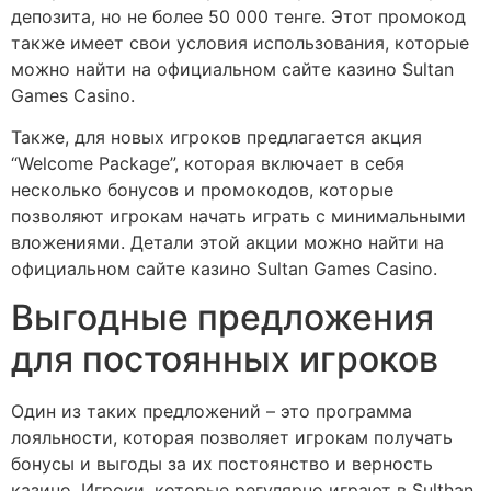
депозита, но не более 50 000 тенге. Этот промокод
также имеет свои условия использования, которые
можно найти на официальном сайте казино Sultan
Games Casino.
Также, для новых игроков предлагается акция
“Welcome Package”, которая включает в себя
несколько бонусов и промокодов, которые
позволяют игрокам начать играть с минимальными
вложениями. Детали этой акции можно найти на
официальном сайте казино Sultan Games Casino.
Выгодные предложения
для постоянных игроков
Один из таких предложений – это программа
лояльности, которая позволяет игрокам получать
бонусы и выгоды за их постоянство и верность
казино. Игроки, которые регулярно играют в Sulthan