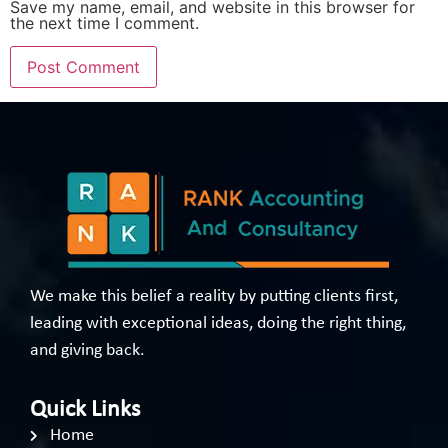
Save my name, email, and website in this browser for
the next time I comment.
We make this belief a reality by putting clients first,
leading with exceptional ideas, doing the right thing,
and giving back.
Quick Links
Home