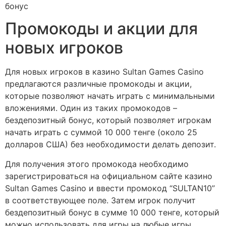
бонус
Промокоды и акции для
новых игроков
Для новых игроков в казино Sultan Games Casino
предлагаются различные промокоды и акции,
которые позволяют начать играть с минимальными
вложениями. Один из таких промокодов –
бездепозитный бонус, который позволяет игрокам
начать играть с суммой 10 000 тенге (около 25
долларов США) без необходимости делать депозит.
Для получения этого промокода необходимо
зарегистрироваться на официальном сайте казино
Sultan Games Casino и ввести промокод “SULTAN10”
в соответствующее поле. Затем игрок получит
бездепозитный бонус в сумме 10 000 тенге, который
можно использовать для игры на любые игры