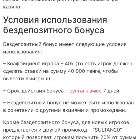
казино.
Условия использования
бездепозитного бонуса
Бездепозитный бонус имеет следующие условия
использования:
– Коэффициент игрока – 40x (то есть игрок должен
сделать ставки на сумму 40 000 тенге, чтобы
вывести выигрыш);
– Срок действия бонуса –
султан гамес
7 дней;
– Бездепозитный бонус не может быть использован
в сочетании с другими акциями и промокодами.
Кроме бездепозитного бонуса, для новых игроков
предлагается и другой промокод – “SULTAN20”,
который позволяет игрокам получить 20% от суммы