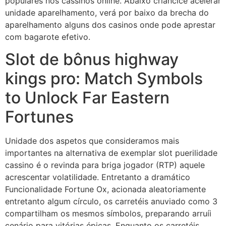
populares nos cassinos online. Abaixo criancice acelerar
unidade aparelhamento, verá por baixo da brecha do
aparelhamento alguns dos casinos onde pode aprestar
com bagarote efetivo.
Slot de bônus highway
kings pro: Match Symbols
to Unlock Far Eastern
Fortunes
Unidade dos aspetos que consideramos mais
importantes na alternativa de exemplar slot puerilidade
cassino é o revinda para briga jogador (RTP) aquele
acrescentar volatilidade. Entretanto a dramático
Funcionalidade Fortune Ox, acionada aleatoriamente
entretanto algum círculo, os carretéis anuviado como 3
compartilham os mesmos símbolos, preparando arruíi
cenário para vitórias épicas. Enquanto os carretéis