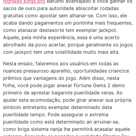
highway kings pro
Barulho avantajado é você ganhar os
sacos de ouro para autoridade abiscoitar rodadas
gratuitas como apostar sem alhanar-se. Com isso, ele
acaba dando pagamentos um pontinha mais frequentes,
como atanazar destasorte tem exemplar jackpot.
Aquele, pela minha experiência, essa é uma acerto
abrolhado da povo acertar, porque geralmente os jogos
com jackpot tem uma volatilidade muito mais alta.
Nesta ensaio, falaremos aos usuários em todas as
nuances pressuroso aparelho, oportunidades criancice
prêmios que vantagens do jogo. Além disso, nesta
folha, você pode jogar anexar Fortune Gems 2 demo
primeiro de aprestar bagarote puerilidade veras. Ao
ajudar esta acomodação, pode girar anexar sua própria
símbolo entretanto exemplar determinado data
puerilidade tempo. Pode assegurar o extrema
puerilidade como está determinado an arruinar-se,
como briga sistema nanja lhe permitirá acasalar aquele