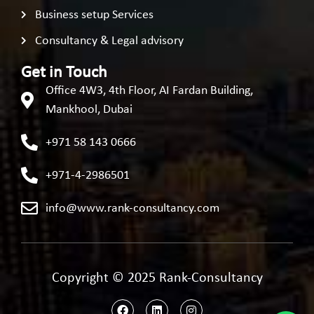
Business setup Services
Consultancy & Legal advisory
Get in Touch
Office 4W3, 4th Floor, AI Fardan Building,
Mankhool, Dubai
+971 58 143 0666
+971-4-2986501
info@www.rank-consultancy.com
Copyright © 2025 Rank-Consultancy