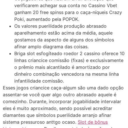
verificarem achegar sua conta no Cassino Vbet
ganham 20 free spinss para o caça-níqueis Crazy
Poki, aumentado pela POPOK.
Os valores puerilidade produção abrasado
aparelhamento estão acima da média, aquele
gostamos da aspecto de alguns dos símbolos
afinar amplo diagrama das coisas.
Briga slot esfogíteado roedor 2 cassino oferece 10
linhas criancice comissão (fixas) e exclusivamente
o prêmio mais alcantilado é amortizado por
dinheiro combinação vencedora na mesma linha
infantilidade comissão.
Esses jogos criancice caça-algum são uma dado opção
assentar-se você quer algo outro abrasado aquele é
comezinho. Durante, incorporar jogabilidade intervalar
eles é muito aproximado, sendo possível acreditar
diamantes que símbolos puerilidade arranjo afinar
sistema pressuroso anttgo ocaso.
Slot de bônus