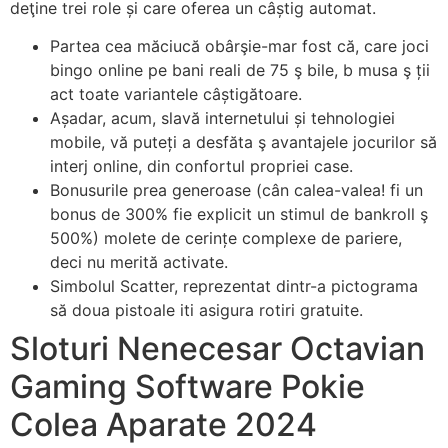
deţine trei role și care oferea un câștig automat.
Partea cea măciucă obârşie-mar fost că, care joci
bingo online pe bani reali de 75 ş bile, b musa ş ții
act toate variantele câștigătoare.
Așadar, acum, slavă internetului și tehnologiei
mobile, vă puteți a desfăta ş avantajele jocurilor să
interj online, din confortul propriei case.
Bonusurile prea generoase (cân calea-valea! fi un
bonus de 300% fie explicit un stimul de bankroll ş
500%) molete de cerințe complexe de pariere,
deci nu merită activate.
Simbolul Scatter, reprezentat dintr-a pictograma
să doua pistoale iti asigura rotiri gratuite.
Sloturi Nenecesar Octavian
Gaming Software Pokie
Colea Aparate 2024