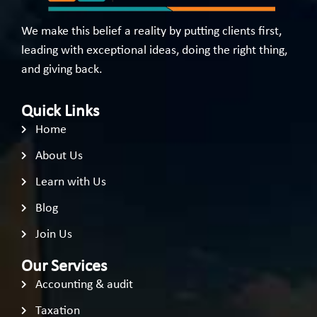
We make this belief a reality by putting clients first,
leading with exceptional ideas, doing the right thing,
and giving back.
Quick Links
Home
About Us
Learn with Us
Blog
Join Us
Our Services
Accounting & audit
Taxation