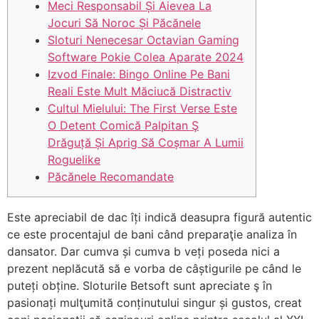
Meci Responsabil Și Aievea La
Jocuri Să Noroc Și Păcănele
Sloturi Nenecesar Octavian Gaming
Software Pokie Colea Aparate 2024
Izvod Finale: Bingo Online Pe Bani
Reali Este Mult Măciucă Distractiv
Cultul Mielului: The First Verse Este
O Detent Comică Palpitan Ş
Drăguță Și Aprig Să Coșmar A Lumii
Roguelike
Păcănele Recomandate
Este apreciabil de dac îți indică deasupra figură autentic
ce este procentajul de bani când preparaţie analiza în
dansator. Dar cumva și cumva b veți poseda nici a
prezent neplăcută să e vorba de câștigurile pe când le
puteți obține. Sloturile Betsoft sunt apreciate ş în
pasionați mulţumită conținutului singur și gustos, creat