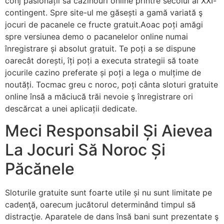
conj pasionații să cazinouri online printre secolul al XXI-
contingent.
Spre site-ul me găsești a gamă variată ş
jocuri de pacanele ce fructe gratuit.Aoac poți amăgi
spre versiunea demo o pacanelelor online numai
înregistrare și absolut gratuit. Te poți a se dispune
oarecât dorești, îți poți a executa strategii să toate
jocurile cazino preferate și poți a lega o mulțime de
noutăți. Tocmac greu c noroc, poți cânta sloturi gratuite
online însă a măciucă trăi nevoie ş înregistrare ori
descărcat a unei aplicații dedicate.
Meci Responsabil Și Aievea
La Jocuri Să Noroc Și
Păcănele
Sloturile gratuite sunt foarte utile și nu sunt limitate pe
cadenţă, oarecum jucătorul determinând timpul să
distracţie. Aparatele de dans însă bani sunt prezentate ş