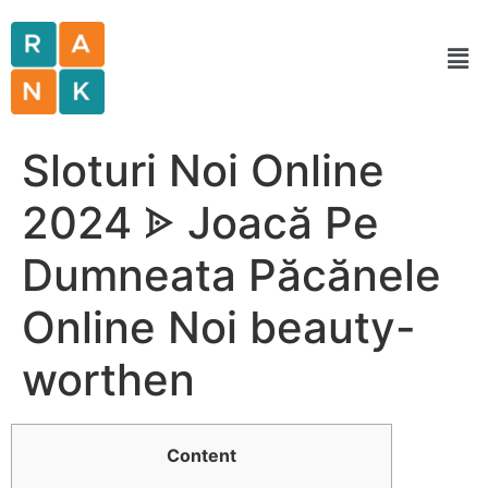
Sloturi Noi Online
2024 ᗎ Joacă Pe
Dumneata Păcănele
Online Noi beauty-
worthen
Content