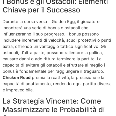
I Bonus e gli Ostacoli: Elementi
Chiave per il Successo
Durante la corsa verso il Golden Egg, il giocatore
incontrerà una serie di bonus e ostacoli che
influenzeranno il suo progresso. I bonus possono
includere incrementi di velocità, scudi protettivi o punti
extra, offrendo un vantaggio tattico significativo. Gli
ostacoli, d’altra parte, possono rallentare la gallina,
causare danni o addirittura terminare la partita. La
capacità di evitare gli ostacoli e sfruttare al meglio i
bonus è fondamentale per raggiungere il traguardo.
Chicken Road
premia la reattività, la precisione e la
capacità di adattamento, rendendo ogni partita diversa
e imprevedibile.
La Strategia Vincente: Come
Massimizzare le Probabilità di