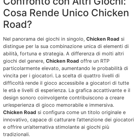
Confronto con Altri Giochi:
Cosa Rende Unico Chicken
Road?
Nel panorama dei giochi in singolo,
Chicken Road
si
distingue per la sua combinazione unica di elementi di
abilità, fortuna e strategia. A differenza di molti altri
giochi del genere,
Chicken Road
offre un RTP
particolarmente elevato, aumentando le probabilità di
vincita per i giocatori. La scelta di quattro livelli di
difficoltà rende il gioco accessibile a giocatori di tutte
le età e livelli di esperienza. La grafica accattivante e il
design sonoro coinvolgente contribuiscono a creare
un’esperienza di gioco memorabile e immersiva.
Chicken Road
si configura come un titolo originale e
innovativo, capace di catturare l’attenzione dei giocatori
e offrire un’alternativa stimolante ai giochi più
tradizionali.