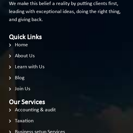
We make this belief a reality by putting clients first,
leading with exceptional ideas, doing the right thing,
and giving back.
Quick Links
Home
About Us
Learn with Us
Blog
Join Us
Our Services
Accounting & audit
Taxation
Business setup Services