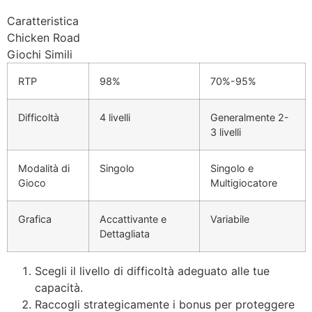
Caratteristica
Chicken Road
Giochi Simili
RTP
98%
70%-95%
Difficoltà
4 livelli
Generalmente 2-
3 livelli
Modalità di
Singolo
Singolo e
Gioco
Multigiocatore
Grafica
Accattivante e
Variabile
Dettagliata
Scegli il livello di difficoltà adeguato alle tue
capacità.
Raccogli strategicamente i bonus per proteggere