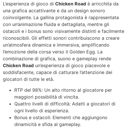
L’esperienza di gioco di
Chicken Road
è arricchita da
una grafica accattivante e da un design sonoro
coinvolgente. La gallina protagonista è rappresentata
con un’animazione fluida e dettagliata, mentre gli
ostacoli e i bonus sono visivamente distinti e facilmente
riconoscibili. Gli effetti sonori contribuiscono a creare
un’atmosfera dinamica e immersiva, amplificando
l’emozione della corsa verso il Golden Egg. La
combinazione di grafica, suono e gameplay rende
Chicken Road
un’esperienza di gioco piacevole e
soddisfacente, capace di catturare l’attenzione dei
giocatori di tutte le età.
RTP del 98%: Un alto ritorno al giocatore per
maggiori possibilità di vincita.
Quattro livelli di difficoltà: Adatti a giocatori di
ogni livello di esperienza.
Bonus e ostacoli: Elementi che aggiungono
dinamicità e sfida al gameplay.