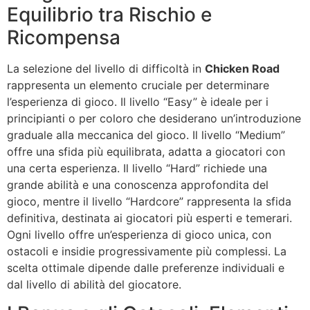
Equilibrio tra Rischio e
Ricompensa
La selezione del livello di difficoltà in
Chicken Road
rappresenta un elemento cruciale per determinare
l’esperienza di gioco. Il livello “Easy” è ideale per i
principianti o per coloro che desiderano un’introduzione
graduale alla meccanica del gioco. Il livello “Medium”
offre una sfida più equilibrata, adatta a giocatori con
una certa esperienza. Il livello “Hard” richiede una
grande abilità e una conoscenza approfondita del
gioco, mentre il livello “Hardcore” rappresenta la sfida
definitiva, destinata ai giocatori più esperti e temerari.
Ogni livello offre un’esperienza di gioco unica, con
ostacoli e insidie progressivamente più complessi. La
scelta ottimale dipende dalle preferenze individuali e
dal livello di abilità del giocatore.