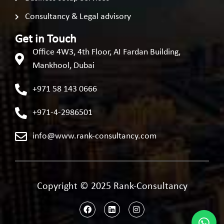
Consultancy & Legal advisory
Get in Touch
Office 4W3, 4th Floor, AI Fardan Building,
Mankhool, Dubai
+971 58 143 0666
+971-4-2986501
info@www.rank-consultancy.com
Copyright © 2025 Rank-Consultancy