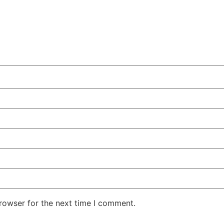
rowser for the next time I comment.