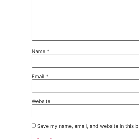
Name
*
Email
*
Website
Save my name, email, and website in this b