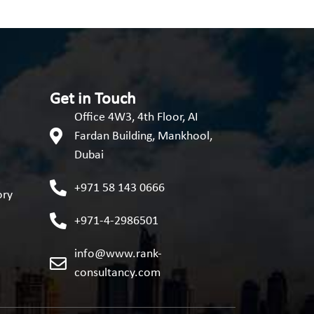
Get in Touch
Office 4W3, 4th Floor, AI
Fardan Building, Mankhool,
Dubai
+971 58 143 0666
ory
+971-4-2986501
info@www.rank-
consultancy.com