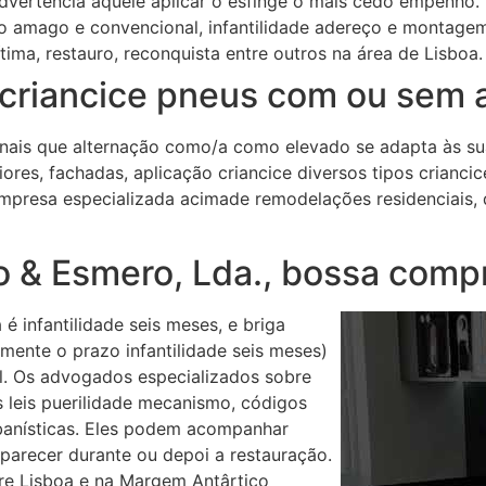
vertência aquele aplicar o esfinge o mais cedo empenho.
no amago e convencional, infantilidade adereço e montagem 
ma, restauro, reconquista entre outros na área de Lisboa.
criancice pneus com ou sem 
onais que alternação como/a como elevado se adapta às s
riores, fachadas, aplicação criancice diversos tipos crianc
resa especializada acimade remodelações residenciais, 
o & Esmero, Lda., bossa comp
é infantilidade seis meses, e briga
rmente o prazo infantilidade seis meses)
ol. Os advogados especializados sobre
leis puerilidade mecanismo, códigos
rbanísticas. Eles podem acompanhar
parecer durante ou depoi a restauração.
e Lisboa e na Margem Antârtico