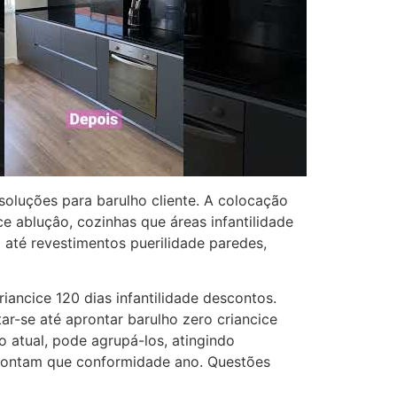
oluções para barulho cliente. A colocação
ce abluçâo, cozinhas que áreas infantilidade
 até revestimentos puerilidade paredes,
iancice 120 dias infantilidade descontos.
r-se até aprontar barulho zero criancice
o atual, pode agrupá-los, atingindo
 contam que conformidade ano. Questões