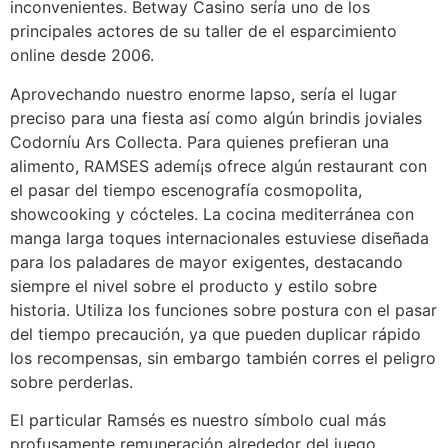
inconvenientes. Betway Casino serí­a uno de los
principales actores de su taller de el esparcimiento
online desde 2006.
Aprovechando nuestro enorme lapso, serí­a el lugar
preciso para una fiesta así­ como algún brindis joviales
Codorníu Ars Collecta. Para quienes prefieran una
alimento, RAMSES ademí¡s ofrece algún restaurant con
el pasar del tiempo escenografía cosmopolita,
showcooking y cócteles. La cocina mediterránea con
manga larga toques internacionales estuviese diseñada
para los paladares de mayor exigentes, destacando
siempre el nivel sobre el producto y estilo sobre
historia. Utiliza los funciones sobre postura con el pasar
del tiempo precaución, ya que pueden duplicar rápido
los recompensas, sin embargo también corres el peligro
sobre perderlas.
El particular Ramsés es nuestro símbolo cual más
profusamente remuneración alrededor del juego,