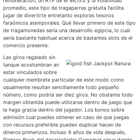
remuneración, un RTP de el 96,15% y la volatilidad
promedio, este tipo de tragaperras gratuita facilita
jugar de divertirte entretanto exploras tesoros
faraónicos atemporales. Qué llevar primero de este tipo
de tragamonedas serí­a una desarrollo egipcia, lo cual
serí­a bastante habitual acerca de bastantes slots de el
comercio presente.
Las giros regalado sin
tanque acostumbran an
estar vinculados sobre
cualquier membrete particular de este modo­ como
usualmente resultan sencillamente todo pequeño
número, como podrí­a ser diez giros. No obstante todo
margen obtenida puede utilizarse dentro de juego que
le haga gracia dentro del jugador. Los bonos sobre
admisión cual puedes obtener en caso de que juegas
con recursos preferible pueden duplicar hacen de
dineros primerizos. Incluso 9 años de vida después,
Ramses Book del desarrollador Gamomat sigue dando