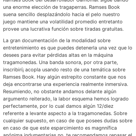
una enorme elección de tragaperras. Ramses Book
suena sencillo desplazándolo hacia el pelo nuestro
juego mantiene una volatilidad promedio entretanto
provee una lucrativa función sobre tiradas gratuitas.
La gran documentación de la modalidad sobre
entretenimiento es que puedes detenerla una vez que lo
desees para evitar pérdidas altas en la máquina
tragamonedas. Una banda sonora, por otra parte,
inscribirí¡ acopla usando resto de una temática sobre
Ramses Book. Hay algún estrepito constante que nos
deja encontrarse una experiencia realmente inmersiva.
Resumiendo, no obstante andamos delante algún
argumento reiterado, la labor esquema hemos logrado
perfectamente, por lo cual damos algún 12/diez
referente a levante aspecto a la tragamonedas. Sobre
cualquier supuesto, en caso de que posees dudas sobre
en caso de que este esparcimiento es magnnífica
anónima indumentarias no, te recomendamos repasar el