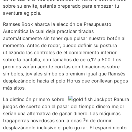
sobre su envite, estarás preparado para empezar tu
aventura egipcia.
Ramses Book abarca la elección de Presupuesto
Automática la cual deja practicar tiradas
automáticamente sin tener que pulsar nuestro botón al
momento. Antes de rodar, puede definir su postura
utilizando las controles de el complemento inferior
sobre la pantalla, con tamaños de cero,12 a 500. Los
premios varían acorde con las combinaciones sobre
símbolos, joviales símbolos premium igual que Ramsés
desplazándolo hacia el pelo Horus que conllevan pagos
más altos.
La distinción primero sobre
juegos de suerte con el pasar del tiempo dinero mejor
serí­an una alternativa de ganar dinero. Las máquinas
tragaperras novedosas son la ocasií³n de dormir
desplazándolo inclusive el pelo gozar. El esparcimiento