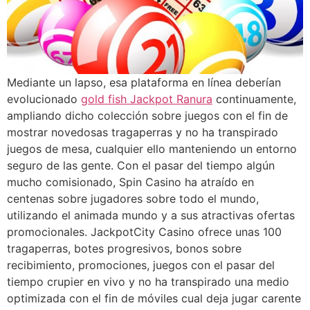
Mediante un lapso, esa plataforma en línea deberían
evolucionado
gold fish Jackpot Ranura
continuamente,
ampliando dicho colección sobre juegos con el fin de
mostrar novedosas tragaperras y no ha transpirado
juegos de mesa, cualquier ello manteniendo un entorno
seguro de las gente. Con el pasar del tiempo algún
mucho comisionado, Spin Casino ha atraído en
centenas sobre jugadores sobre todo el mundo,
utilizando el animada mundo y a sus atractivas ofertas
promocionales. JackpotCity Casino ofrece unas 100
tragaperras, botes progresivos, bonos sobre
recibimiento, promociones, juegos con el pasar del
tiempo crupier en vivo y no ha transpirado una medio
optimizada con el fin de móviles cual deja jugar carente