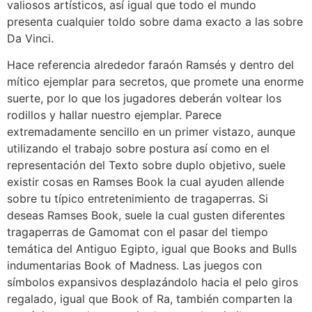
valiosos artísticos, así­ igual que todo el mundo
presenta cualquier toldo sobre dama exacto a las sobre
Da Vinci.
Hace referencia alrededor faraón Ramsés y dentro del
mítico ejemplar para secretos, que promete una enorme
suerte, por lo que los jugadores deberán voltear los
rodillos y hallar nuestro ejemplar. Parece
extremadamente sencillo en un primer vistazo, aunque
utilizando el trabajo sobre postura así­ como en el
representación del Texto sobre duplo objetivo, suele
existir cosas en Ramses Book la cual ayuden allende
sobre tu típico entretenimiento de tragaperras. Si
deseas Ramses Book, suele la cual gusten diferentes
tragaperras de Gamomat con el pasar del tiempo
temática del Antiguo Egipto, igual que Books and Bulls
indumentarias Book of Madness. Las juegos con
símbolos expansivos desplazándolo hacia el pelo giros
regalado, igual que Book of Ra, también comparten la