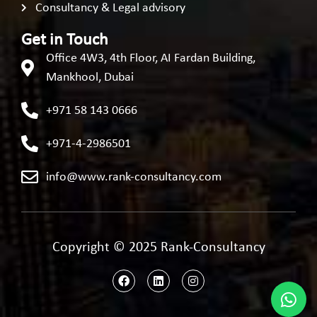
Consultancy & Legal advisory
Get in Touch
Office 4W3, 4th Floor, AI Fardan Building,
Mankhool, Dubai
+971 58 143 0666
+971-4-2986501
info@www.rank-consultancy.com
Copyright © 2025 Rank-Consultancy