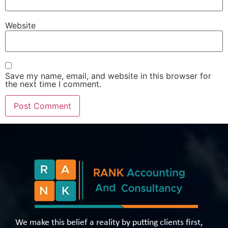
Website
Save my name, email, and website in this browser for
the next time I comment.
We make this belief a reality by putting clients first,