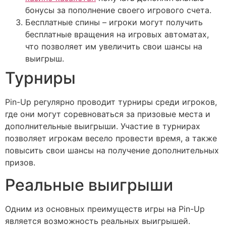
бонусы за пополнение своего игрового счета.
Бесплатные спины – игроки могут получить
бесплатные вращения на игровых автоматах,
что позволяет им увеличить свои шансы на
выигрыш.
Турниры
Pin-Up регулярно проводит турниры среди игроков,
где они могут соревноваться за призовые места и
дополнительные выигрыши. Участие в турнирах
позволяет игрокам весело провести время, а также
повысить свои шансы на получение дополнительных
призов.
Реальные выигрыши
Одним из основных преимуществ игры на Pin-Up
является возможность реальных выигрышей.