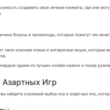
жность создавать свои личные комнаты, где они могу
.
ичные бонусы и промокоды, которые помогут им начат
ет свои игрокам новые и интересные акции, которые 
ва.
кердом одним из лучших онлайн казино и покер румов,
 Азартных Игр
 вы найдете огромный выбор игр и азартных игр, котор