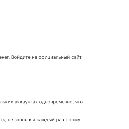
енег. Войдите на официальный сайт
ольких аккаунтах одновременно, что
ать, не заполняя каждый раз форму