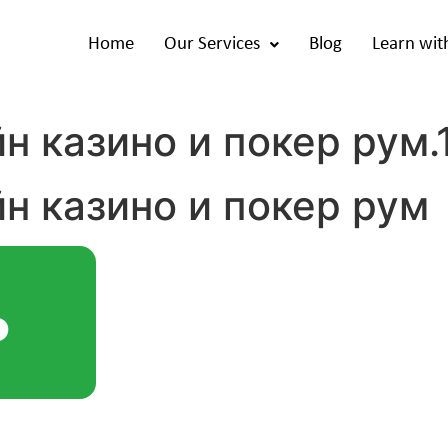
Home
Our Services
Blog
Learn wit
н казино и покер рум.
н казино и покер рум
Ь