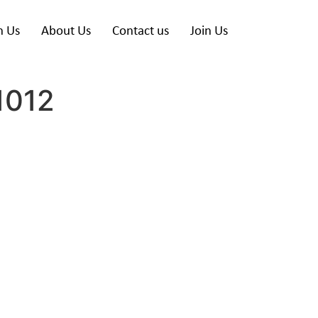
h Us
About Us
Contact us
Join Us
1012