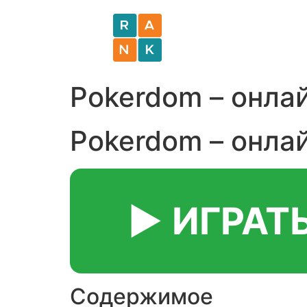
Pokerdom – онлай
Pokerdom – онлай
▶️ ИГРАТ
Содержимое