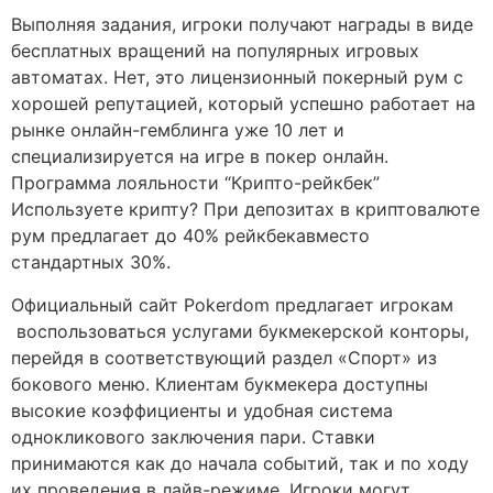
Выполняя задания, игроки получают награды в виде
бесплатных вращений на популярных игровых
автоматах. Нет, это лицензионный покерный рум с
хорошей репутацией, который успешно работает на
рынке онлайн-гемблинга уже 10 лет и
специализируется на игре в покер онлайн.
Программа лояльности “Крипто-рейкбек”
Используете крипту? При депозитах в криптовалюте
рум предлагает до 40% рейкбекавместо
стандартных 30%.
Официальный сайт Pokerdom предлагает игрокам
воспользоваться услугами букмекерской конторы,
перейдя в соответствующий раздел «Спорт» из
бокового меню. Клиентам букмекера доступны
высокие коэффициенты и удобная система
однокликового заключения пари. Ставки
принимаются как до начала событий, так и по ходу
их проведения в лайв-режиме. Игроки могут