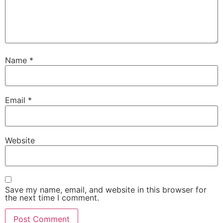
Name
*
Email
*
Website
Save my name, email, and website in this browser for
the next time I comment.