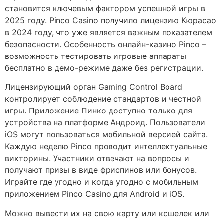
становится ключевым фактором успешной игры в
2025 году. Pinco Casino получило лицензию Кюрасао
в 2024 году, что уже является важным показателем
безопасности. Особенность онлайн-казино Pinco –
возможность тестировать игровые аппараты
бесплатно в демо-режиме даже без регистрации.
Лицензирующий орган Gaming Control Board
контролирует соблюдение стандартов и честной
игры. Приложение Пинко доступно только для
устройства на платформе Андроид. Пользователи
iOS могут пользоваться мобильной версией сайта.
Каждую неделю Pinco проводит интеллектуальные
викторины. Участники отвечают на вопросы и
получают призы в виде фриспинов или бонусов.
Играйте где угодно и когда угодно с мобильным
приложением Pinco Casino для Android и iOS.
Можно вывести их на свою карту или кошелек или