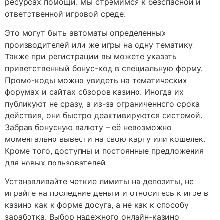
ресурсах помощи. Мы стремимся к безопасной и
ответственной игровой среде.
Это могут быть автоматы определенных
производителей или же игры на одну тематику.
Также при регистрации вы можете указать
приветственный бонус-код в специальную форму.
Промо-коды можно увидеть на тематических
форумах и сайтах обзоров казино. Иногда их
публикуют не сразу, а из-за ограниченного срока
действия, они быстро деактивируются системой.
Забрав бонусную валюту – её невозможно
моментально вывести на свою карту или кошелек.
Кроме того, доступны и постоянные предложения
для новых пользователей.
Устанавливайте четкие лимиты на депозиты, не
играйте на последние деньги и относитесь к игре в
казино как к форме досуга, а не как к способу
заработка. Выбор надежного онлайн-казино