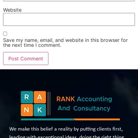
Website
Save my name, email, and website in this browser for
the next time I comment.
We make this belief a reality by putting clients first,
leading with exceptional ideas, doing the right thing,