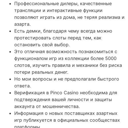
Профессиональные дилеры, качественные
трансляции и интерактивные функции
позволяют играть из дома, не теряя реализма и
азарта.
Есть демки, благодаря чему всегда можно
протестировать слоты перед тем, как
остановить свой выбор.
Это отличная возможность познакомиться с
функционалом игр из коллекции более 5000
слотов, изучить правила и механики без риска
потери реальных денег.
Но мои вопросы и не предполагали быстрого
ответа.
Верификация в Pinco Casino необходима для
подтверждения вашей личности и защиты
аккаунта от мошенничества.
Информация о новых поставщиках азартных
игр публикуется в официальных сообществах
платформы.