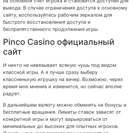
на основной счет игрока и становится доступен для
вывода. В случае ограничения доступа к основному
сайту, воспользуйтесь рабочим зеркалом для
быстрого восстановления доступа и
беспрепятственного продолжения игры.
Pinco Casino официальный
сайт
И никто не навязывает всякую чушь под видом
классной игры. А я лучше сразу выберу
классненькую игрушку на вечер. Возможно, через
время мое мнение и изменится, но сейчас вполне
радует.
В дальнейшем валюту можно обменять на бонусы и
бесплатные вращения. Лимиты ставок зависят от
конкретной игры и могут варьироваться от
минимальных до высоких для опытных игроков.