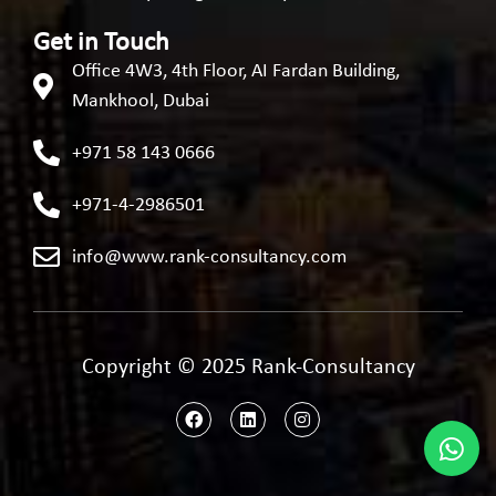
Get in Touch
Office 4W3, 4th Floor, AI Fardan Building,
Mankhool, Dubai
+971 58 143 0666
+971-4-2986501
info@www.rank-consultancy.com
Copyright © 2025 Rank-Consultancy