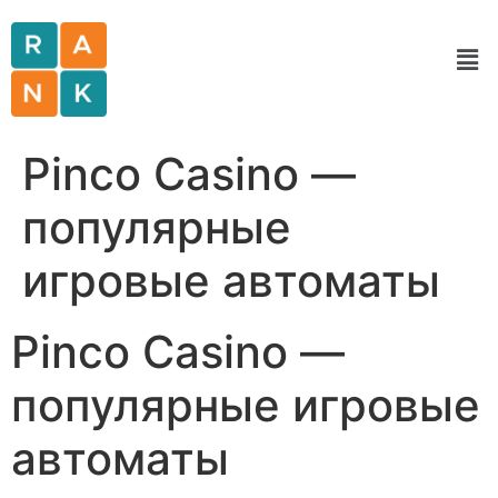
Pinco Casino —
популярные
игровые автоматы
Pinco Casino —
популярные игровые
автоматы