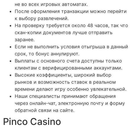
не во всех игровых автоматах.
После оформления транзакции можно перейти
к выбору развлечений.
На проверку требуется около 48 часов, так что
скан-копии документов лучше отправить
заранее.
Если не выполнить условия отыгрыша в данный
срок, то бонус аннулируют.
Выплаты с основного счета доступны только
клиентам с верифицированными аккаунтами.
Высокие коэффициенты, широкий выбор
рынков и возможность ставок в реальном
времени делают игру особенно увлекательной.
Наши специалисты принимают обращения
через онлайн-чат, электронную почту и форму
обратной связи на сайте.
Pinco Casino