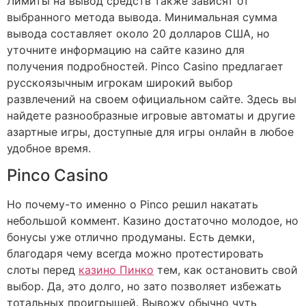
Лимиты на вывод средств также зависят от
выбранного метода вывода. Минимальная сумма
вывода составляет около 20 долларов США, но
уточните информацию на сайте казино для
получения подробностей. Pinco Casino предлагает
русскоязычным игрокам широкий выбор
развлечений на своем официальном сайте. Здесь вы
найдете разнообразные игровые автоматы и другие
азартные игры, доступные для игры онлайн в любое
удобное время.
Pinco Casino
Но почему-то именно о Pinco решил накатать
небольшой коммент. Казино достаточно молодое, но
бонусы уже отлично продуманы. Есть демки,
благодаря чему всегда можно протестировать
слоты перед
казино Пинко
тем, как остановить свой
выбор. Да, это долго, но зато позволяет избежать
тотальных проигрышей. Вывожу обычно чуть