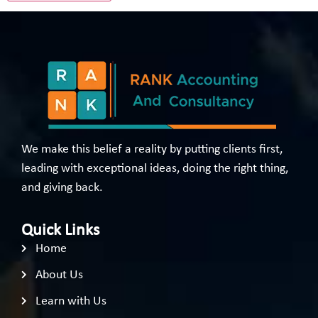
We make this belief a reality by putting clients first,
leading with exceptional ideas, doing the right thing,
and giving back.
Quick Links
Home
About Us
Learn with Us