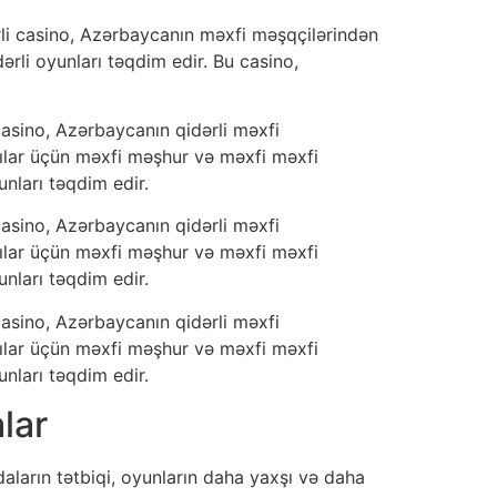
rli casino, Azərbaycanın məxfi məşqçilərindən
rli oyunları təqdim edir. Bu casino,
asino, Azərbaycanın qidərli məxfi
ılar üçün məxfi məşhur və məxfi məxfi
nları təqdim edir.
asino, Azərbaycanın qidərli məxfi
ılar üçün məxfi məşhur və məxfi məxfi
nları təqdim edir.
asino, Azərbaycanın qidərli məxfi
ılar üçün məxfi məşhur və məxfi məxfi
nları təqdim edir.
lar
ların tətbiqi, oyunların daha yaxşı və daha