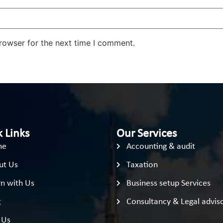
rowser for the next time I comment.
 Links
Our Services
me
Accounting & audit
ut Us
Taxation
n with Us
Business setup Services
g
Consultancy & Legal advis
 Us