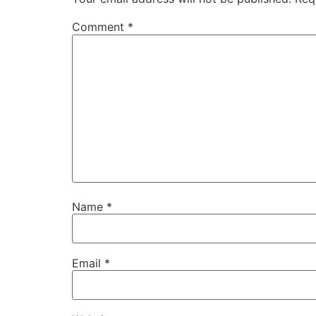
Comment
*
Name
*
Email
*