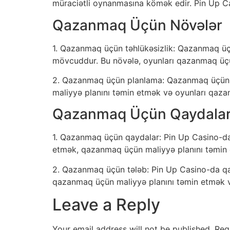
müraciətli oynanmasına kömək edir. Pin Up C
Qazanmaq Üçün Növələr
1. Qazanmaq üçün təhlükəsizlik: Qazanmaq üçü
mövcuddur. Bu növələ, oyunları qazanmaq üçün
2. Qazanmaq üçün planlama: Qazanmaq üçün ik
maliyyə planını təmin etmək və oyunları qaza
Qazanmaq Üçün Qaydala
1. Qazanmaq üçün qaydalar: Pin Up Casino-da
etmək, qazanmaq üçün maliyyə planını təmin 
2. Qazanmaq üçün tələb: Pin Up Casino-da qaz
qazanmaq üçün maliyyə planını təmin etmək v
Leave a Reply
Your email address will not be published.
Req