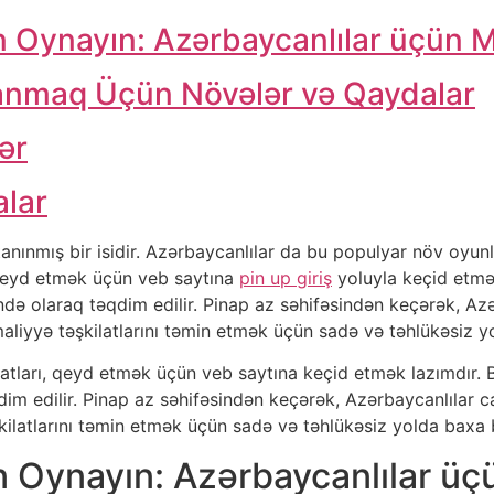
 Oynayın: Azərbaycanlılar üçün M
anmaq Üçün Növələr və Qaydalar
ər
lar
nınmış bir isidir. Azərbaycanlılar da bu populyar növ oyunl
, qeyd etmək üçün veb saytına
pin up giriş
yoluyla keçid etmə
də olaraq təqdim edilir. Pinap az səhifəsindən keçərək, Az
liyyə təşkilatlarını təmin etmək üçün sadə və təhlükəsiz yo
matları, qeyd etmək üçün veb saytına keçid etmək lazımdır. 
m edilir. Pinap az səhifəsindən keçərək, Azərbaycanlılar c
latlarını təmin etmək üçün sadə və təhlükəsiz yolda baxa bi
 Oynayın: Azərbaycanlılar üç