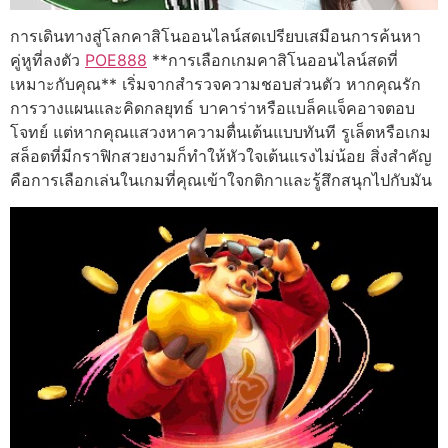
การเดินทางสู่โลกคาสิโนออนไลน์สดเปรียบเสมือนการค้นหา
คู่หูที่ลงตัว
POE888
**การเลือกเกมคาสิโนออนไลน์สดที่
เหมาะกับคุณ** เริ่มจากสำรวจความชอบส่วนตัว หากคุณรัก
การวางแผนและคิดกลยุทธ์ บาคาร่าหรือแบล็คแจ็คอาจตอบ
โจทย์ แต่หากคุณแสวงหาความตื่นเต้นแบบทันที รูเล็ตหรือเกม
สล็อตที่มีกราฟิกสวยงามก็ทำให้หัวใจเต้นแรงไม่น้อย สิ่งสำคัญ
คือการเลือกเล่นในเกมที่คุณเข้าใจกติกาและรู้สึกสนุกไปกับมัน