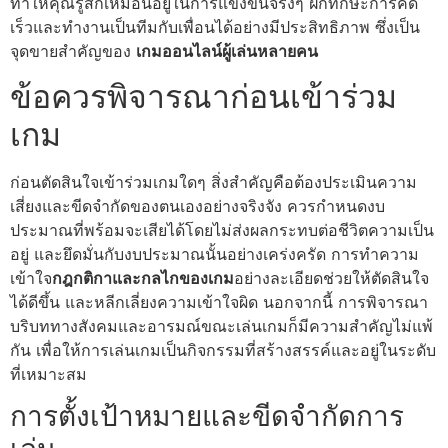
ทำให้คุณรู้สึกเหมือนอยู่ในการแข่งขันจริงๆ ฝึกทักษะการคิด
เร็วและทำงานเป็นทีมกับเพื่อนได้อย่างมีประสิทธิภาพ ซึ่งเป็น
จุดขายสำคัญของ
เกมออนไลน์ผู้เล่นหลายคน
ข้อควรพิจารณาก่อนเข้าร่วม
เกม
ก่อนตัดสินใจเข้าร่วมเกมใดๆ สิ่งสำคัญคือต้องประเมินความ
เสี่ยงและขีดจำกัดของตนเองอย่างจริงจัง ควรกำหนดงบ
ประมาณที่พร้อมจะเสียได้โดยไม่ส่งผลกระทบต่อชีวิตความเป็น
อยู่ และยึดมั่นกับงบประมาณนั้นอย่างเคร่งครัด การทำความ
เข้าใจ
กฎกติกาและกลไกของเกม
อย่างละเอียดช่วยให้ตัดสินใจ
ได้ดีขึ้น และหลีกเลี่ยงความเข้าใจผิด นอกจากนี้ การพิจารณา
บริบททางสังคมและอารมณ์ขณะเล่นเกมก็มีความสำคัญไม่แพ้
กัน เพื่อให้การเล่นเกมเป็นกิจกรรมที่สร้างสรรค์และอยู่ในระดับ
ที่เหมาะสม
การตั้งเป้าหมายและขีดจำกัดการ