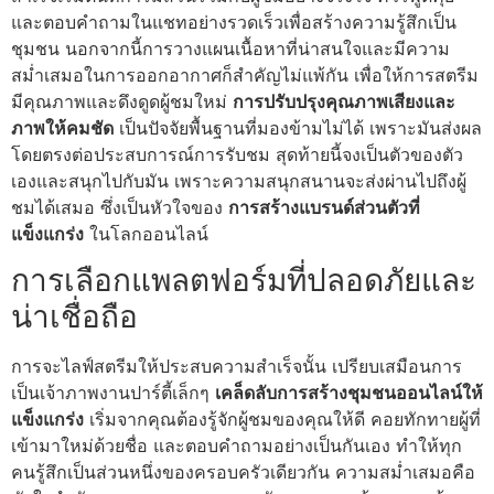
และตอบคำถามในแชทอย่างรวดเร็วเพื่อสร้างความรู้สึกเป็น
ชุมชน นอกจากนี้การวางแผนเนื้อหาที่น่าสนใจและมีความ
สม่ำเสมอในการออกอากาศก็สำคัญไม่แพ้กัน เพื่อให้การสตรีม
มีคุณภาพและดึงดูดผู้ชมใหม่
การปรับปรุงคุณภาพเสียงและ
ภาพให้คมชัด
เป็นปัจจัยพื้นฐานที่มองข้ามไม่ได้ เพราะมันส่งผล
โดยตรงต่อประสบการณ์การรับชม สุดท้ายนี้จงเป็นตัวของตัว
เองและสนุกไปกับมัน เพราะความสนุกสนานจะส่งผ่านไปถึงผู้
ชมได้เสมอ ซึ่งเป็นหัวใจของ
การสร้างแบรนด์ส่วนตัวที่
แข็งแกร่ง
ในโลกออนไลน์
การเลือกแพลตฟอร์มที่ปลอดภัยและ
น่าเชื่อถือ
การจะไลฟ์สตรีมให้ประสบความสำเร็จนั้น เปรียบเสมือนการ
เป็นเจ้าภาพงานปาร์ตี้เล็กๆ
เคล็ดลับการสร้างชุมชนออนไลน์ให้
แข็งแกร่ง
เริ่มจากคุณต้องรู้จักผู้ชมของคุณให้ดี คอยทักทายผู้ที่
เข้ามาใหม่ด้วยชื่อ และตอบคำถามอย่างเป็นกันเอง ทำให้ทุก
คนรู้สึกเป็นส่วนหนึ่งของครอบครัวเดียวกัน ความสม่ำเสมอคือ