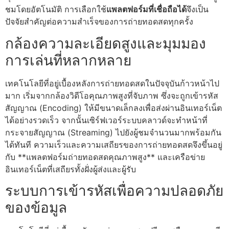
ชมโดยอัตโนมัติ การเลือกใช้
แพลตฟอร์มที่เชื่อถือได้
จึงเป็น
ปัจจัยสำคัญต่อความสำเร็จของการถ่ายทอดสดทุกครั้ง
กล้องความละเอียดสูงและมุมมอง
การเล่นที่หลากหลาย
เทคโนโลยีที่อยู่เบื้องหลังการถ่ายทอดสดในปัจจุบันก้าวหน้าไป
มาก เริ่มจากกล้องวิดีโอคุณภาพสูงที่จับภาพ ซึ่งจะถูกเข้ารหัส
สัญญาณ (Encoding) ให้มีขนาดเล็กลงเพื่อส่งผ่านอินเทอร์เน็ต
ได้อย่างรวดเร็ว จากนั้นเซิร์ฟเวอร์ระบบคลาวด์จะทำหน้าที่
กระจายสัญญาณ (Streaming) ไปยังผู้ชมจำนวนมากพร้อมกัน
ได้ทันที ความเร็วและความเสถียรของการถ่ายทอดสดจึงขึ้นอยู่
กับ **แพลตฟอร์มถ่ายทอดสดคุณภาพสูง** และเครือข่าย
อินเทอร์เน็ตที่เสถียรทั้งฝั่งผู้ส่งและผู้รับ
ระบบการเข้ารหัสเพื่อความปลอดภัย
ของข้อมูล