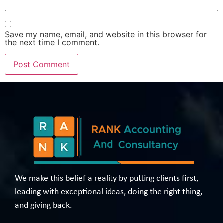
Save my name, email, and website in this browser for
the next time I comment.
We make this belief a reality by putting clients first,
leading with exceptional ideas, doing the right thing,
and giving back.