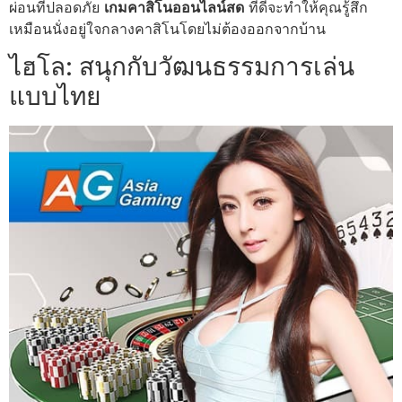
ผ่อนที่ปลอดภัย
เกมคาสิโนออนไลน์สด
ที่ดีจะทำให้คุณรู้สึก
เหมือนนั่งอยู่ใจกลางคาสิโนโดยไม่ต้องออกจากบ้าน
ไฮโล: สนุกกับวัฒนธรรมการเล่น
แบบไทย