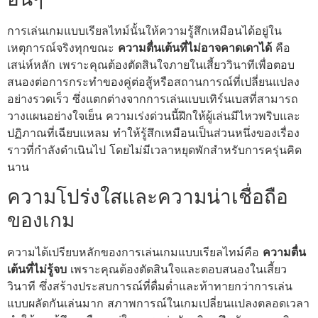
การเล่นเกมแบบเรียลไทม์นั้นให้ความรู้สึกเหมือนได้อยู่ใน
เหตุการณ์จริงทุกขณะ
ความตื่นเต้นที่ไม่อาจคาดเดาได้
คือ
เสน่ห์หลัก เพราะคุณต้องตัดสินใจภายในเสี้ยววินาทีเพื่อตอบ
สนองต่อการกระทำของคู่ต่อสู้หรือสถานการณ์ที่เปลี่ยนแปลง
อย่างรวดเร็ว ซึ่งแตกต่างจากการเล่นแบบเทิร์นเบสที่สามารถ
วางแผนอย่างใจเย็น ความเร่งด่วนนี้ฝึกให้ผู้เล่นมีไหวพริบและ
ปฏิภาณที่เฉียบแหลม ทำให้รู้สึกเหมือนเป็นส่วนหนึ่งของเรื่อง
ราวที่กำลังดำเนินไป โดยไม่มีเวลาหยุดพักสำหรับการครุ่นคิด
นาน
ความโปร่งใสและความน่าเชื่อถือ
ของเกม
ความได้เปรียบหลักของการเล่นเกมแบบเรียลไทม์คือ
ความตื่น
เต้นที่ไม่รู้จบ
เพราะคุณต้องตัดสินใจและตอบสนองในเสี้ยว
วินาที ซึ่งสร้างประสบการณ์ที่ดื่มด่ำและท้าทายกว่าการเล่น
แบบผลัดกันเล่นมาก สภาพการณ์ในเกมเปลี่ยนแปลงตลอดเวลา