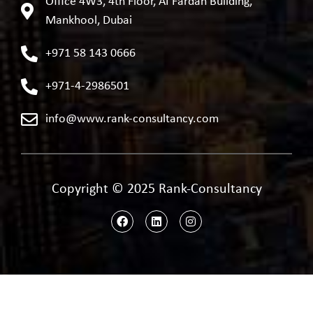
Office 4W3, 4th Floor, AI Fardan Building,
Mankhool, Dubai
+971 58 143 0666
+971-4-2986501
info@www.rank-consultancy.com
Copyright © 2025 Rank-Consultancy