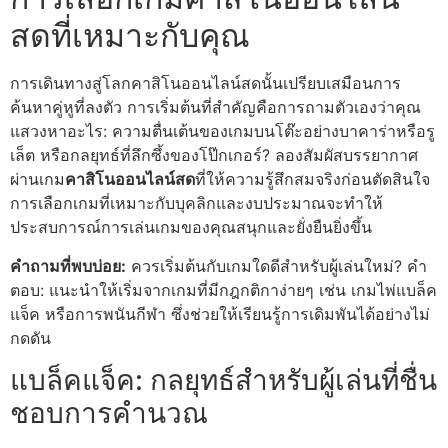
สดที่เหมาะกับคุณ
การเดินทางสู่โลกคาสิโนออนไลน์สดนั้นเปรียบเสมือนการ
ค้นหาคู่หูที่ลงตัว การเริ่มต้นที่สำคัญคือการถามตัวเองว่าคุณ
แสวงหาอะไร: ความตื่นเต้นของเกมบนโต๊ะอย่างบาคาร่าหรือรู
เล็ต หรือกลยุทธ์ที่ลึกซึ้งของโป๊กเกอร์? ลองสัมผัสบรรยากาศ
ผ่านเกม
คาสิโนออนไลน์สด
ที่ให้ความรู้สึกสมจริงก่อนตัดสินใจ
การเลือกเกมที่เหมาะกับบุคลิกและงบประมาณจะทำให้
ประสบการณ์การเล่นเกมของคุณสนุกและยั่งยืนยิ่งขึ้น
คำถามที่พบบ่อย:
ควรเริ่มต้นกับเกมใดดีสำหรับผู้เล่นใหม่? คำ
ตอบ: แนะนำให้เริ่มจากเกมที่มีกฎกติกาง่ายๆ เช่น เกมไพ่แบล็ค
แจ็ค หรือการพนันกีฬา ซึ่งช่วยให้เรียนรู้การเดิมพันได้อย่างไม่
กดดัน
แบล็คแจ็ค: กลยุทธ์สำหรับผู้เล่นที่ชื่น
ชอบการคำนวณ