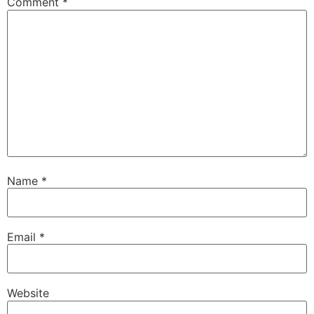
Comment
*
Name
*
Email
*
Website