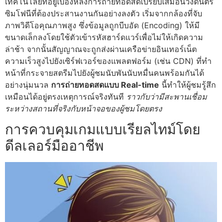
เทคโนโลยีที่อยู่เบื้องหลังการถ่ายทอดสดเปรียบเสมือนวงดนตรี
ซิมโฟนีที่ต้องประสานงานกันอย่างลงตัว เริ่มจากกล้องที่จับ
ภาพวิดีโอคุณภาพสูง ซึ่งข้อมูลถูกบีบอัด (Encoding) ให้มี
ขนาดเล็กลงโดยใช้ตัวเข้ารหัสฮาร์ดแวร์เพื่อไม่ให้เกิดความ
ล่าช้า จากนั้นสัญญาณจะถูกส่งผ่านเครือข่ายอินเทอร์เน็ต
ความเร็วสูงไปยังเซิร์ฟเวอร์ของแพลตฟอร์ม (เช่น CDN) ที่ทำ
หน้าที่กระจายสตรีมไปยังผู้ชมนับพันนับหมื่นคนพร้อมกันได้
อย่างนุ่มนวล
การถ่ายทอดสดแบบ Real-time
นี้ทำให้ผู้ชมรู้สึก
เหมือนได้อยู่ตรงเหตุการณ์จริงทันที
ราวกับว่ามีสะพานเชื่อม
ระหว่างสถานที่จริงกับหน้าจอของผู้ชมโดยตรง
การควบคุมเกมแบบเรียลไทม์โดย
ดีลเลอร์มืออาชีพ