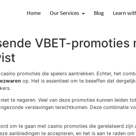
Home
Our Services
Blog
Learn wit
sende VBET-promoties 
ist
ze casino promoties die spelers aantrekken. Echter, het co
bezwaren
op. Het is essentieel om te beseffen dat dergelij
kers.
 niet te negeren. Veel van deze promoties kunnen leiden t
n ongezonde verslavingen terechtkomen. Deze combinatie v
rd om te gaan met casino promoties die gerelateerd zijn a
e aanbiedingen te accepteren, en het is aan te raden om in