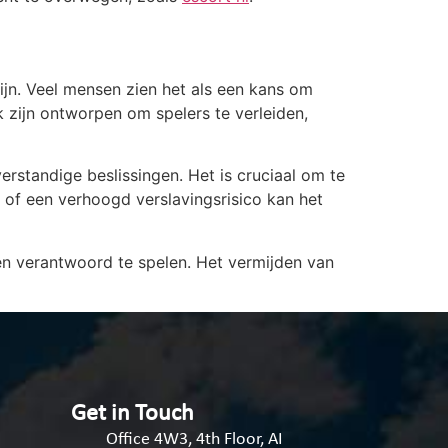
zijn. Veel mensen zien het als een kans om
k zijn ontworpen om spelers te verleiden,
erstandige beslissingen. Het is cruciaal om te
of een verhoogd verslavingsrisico kan het
 en verantwoord te spelen. Het vermijden van
Get in Touch
Office 4W3, 4th Floor, AI