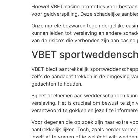
Hoewel VBET casino promoties voor bestaande k
voor geldverspilling. Deze schadelijke aanbi
Onze morele bezwaren tegen dergelijke casino
kunnen leiden tot verslaving en andere schade
van de risico’s die verbonden zijn aan casino
VBET sportweddenscha
VBET biedt aantrekkelijk sportweddenschappe
zelfs de aandacht trekken in de omgeving van
gedachten te houden.
Bij het deelnemen aan weddenschappen kunn
verslaving. Het is cruciaal om bewust te zijn
verantwoord te gokken en jezelf te informeren
Voor degenen die op zoek zijn naar extra v
aantrekkelijk lijken. Toch, zoals eerder verm
jezelf af te vragen of je wel écht wilt wedde