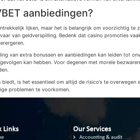
 VBET aanbiedingen?
rekkelijk lijken, maar het is belangrijk om voorzichtig te 
 gevaar van geldverspilling. Bedenk dat casino promoties vaa
verergeren.
ding van extra bonussen en aanbiedingen kan leiden tot onv
 gevolgen kan hebben. Voor degenen met morele bezwaren 
den.
iedt, is het essentieel om altijd de risico’s te overwegen
dige problemen te voorkomen.
 Links
Our Services
me
Accounting & audit