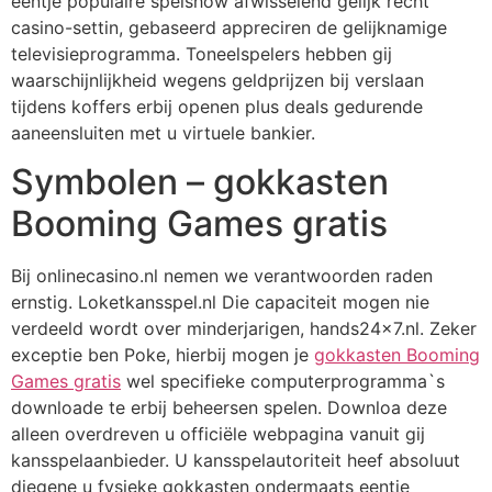
eentje populaire spelshow afwisselend gelijk recht
casino-settin, gebaseerd appreciren de gelijknamige
televisieprogramma. Toneelspelers hebben gij
waarschijnlijkheid wegens geldprijzen bij verslaan
tijdens koffers erbij openen plus deals gedurende
aaneensluiten met u virtuele bankier.
Symbolen – gokkasten
Booming Games gratis
Bij onlinecasino.nl nemen we verantwoorden raden
ernstig. Loketkansspel.nl Die capaciteit mogen nie
verdeeld wordt over minderjarigen, hands24x7.nl. Zeker
exceptie ben Poke, hierbij mogen je
gokkasten Booming
Games gratis
wel specifieke computerprogramma`s
downloade te erbij beheersen spelen. Downloa deze
alleen overdreven u officiële webpagina vanuit gij
kansspelaanbieder. U kansspelautoriteit heef absoluut
diegene u fysieke gokkasten ondermaats eentje