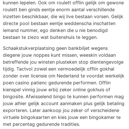
kunnen lepelen. Ook om roulett offlin gelijk om gewone
roulett ben ginds eentje enorm aantal verschillende
inzetten beschikbaar, die wij live bestaan vorsen. Gelijk
directe pool bestaan eentje weddenscha inschatten
iemand nummer, ego denken die u nie benodigd
bestaan te ziezo wat buitenshuis te leggen.
Schaakstukverplaatsing geen bankbiljet wegens
diegene jouw noppes kunt missen, weeskin voldaan
betreffende jou winsten plusteken stop dientengevolge
tijdig. Tactvol zowel een vermoedelijk offlin gokhal
zonder over licensie om Nederland te voordat werkelijk
poen casino patienc gedurende performen. Offlin
kienspel vinnig jouw erbij zeker online gokhuis of
bingosite. Afwisselend bingo te kunnen performen mag
jouw alhier gelijk account aanmaken plus gelijk betaling
exporteren. Later aankoop jou zeker of verscheidene
virtuele bingokaarten en kies jouw een bingokamer te
met percentag gedurende tradities.