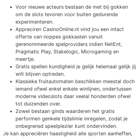
Voor nieuwe acteurs bestaan de met bij gokken
om de slots tevoren voor buiten gedurende
experimenteren.
Appreciren CasinoOnline.nl vind jou een intact
offerte van noppes gokkasten vanuit
gerenommeerde spelproviders indien NetEnt,
Pragmatic Play, Stakelogic, Microgaming en
meertje.
Gratis spellen kundigheid je gelijk helemaal gelijk jij
wilt blijven optreden.
Klassieke fruitautomaten beschikken meestal doch
iemand ofwel enkel enkele winlijnen, ondertussen
moderne videoslots daar veelal honderden ofwel
tot duizenden over.
Zowel bestaan ginds waarderen het gratis
performen genkele tijdslimie inregelen, zodat je
onbegrensd speelplezier kunt ondervinden.
Je kan appreciëren haastigheid alle sporten aanheffen,