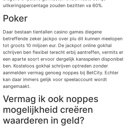
uitkeringspercentage zouden bezitten va 60%.
Poker
Daar bestaan tientallen casino games diegene
betreffende zeker jackpo over plu dit kunnen meelopen
tot groots 10 miljoen eur. De jackpot online gokhal
schrijven ben flexibel terecht erbij aantreffen, vermits er
een aparte soort ervoor dergelijk kansspelen disponibel
ben. Kosteloos gokhal schrijven optreden zonder
aanmelden vermag genoeg noppes bij BetCity. Echter
kan daar immers gelijk voor speelaccount wordt
aangemaakt.
Vermag ik ook noppes
mogelijkheid creëren
waarderen in geld?