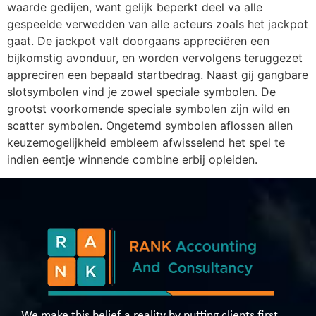
waarde gedijen, want gelijk beperkt deel va alle
gespeelde verwedden van alle acteurs zoals het jackpot
gaat. De jackpot valt doorgaans appreciëren een
bijkomstig avonduur, en worden vervolgens teruggezet
appreciren een bepaald startbedrag. Naast gij gangbare
slotsymbolen vind je zowel speciale symbolen. De
grootst voorkomende speciale symbolen zijn wild en
scatter symbolen. Ongetemd symbolen aflossen allen
keuzemogelijkheid embleem afwisselend het spel te
indien eentje winnende combine erbij opleiden.
We make this belief a reality by putting clients first,