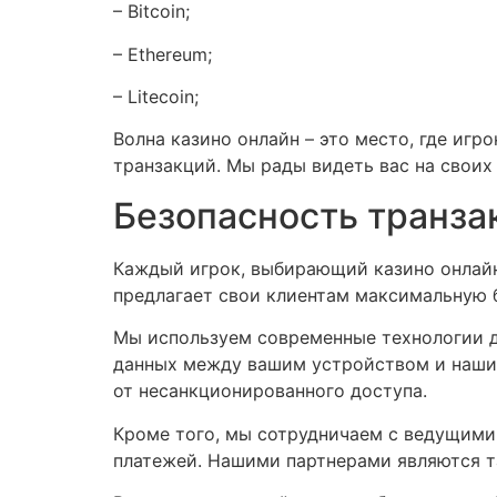
– Bitcoin;
– Ethereum;
– Litecoin;
Волна казино онлайн – это место, где игр
транзакций. Мы рады видеть вас на своих
Безопасность транза
Каждый игрок, выбирающий казино онлайн,
предлагает свои клиентам максимальную 
Мы используем современные технологии д
данных между вашим устройством и нашим
от несанкционированного доступа.
Кроме того, мы сотрудничаем с ведущими
платежей. Нашими партнерами являются таки