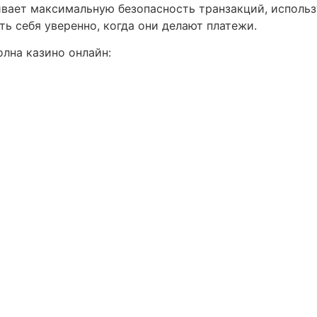
чивает максимальную безопасность транзакций, исполь
ь себя уверенно, когда они делают платежи.
лна казино онлайн: