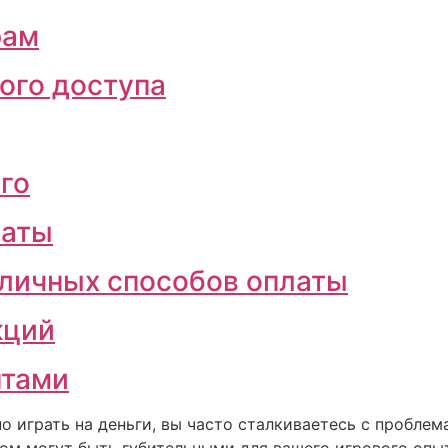
рам
ого доступа
го
латы
личных способов оплаты
кций
нтами
о играть на деньги, вы часто сталкиваетесь с проблем
ом могут быть губительными для вашего игрового опыт