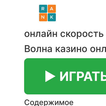
онлайн скорость
Волна казино он
▶️ ИГРАТ
Содержимое