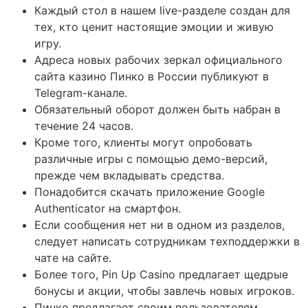
Каждый стол в нашем live-разделе создан для
тех, кто ценит настоящие эмоции и живую
игру.
Адреса новых рабочих зеркал официального
сайта казино Пинко в России публикуют в
Telegram-канале.
Обязательный оборот должен быть набран в
течение 24 часов.
Кроме того, клиенты могут опробовать
различные игры с помощью демо-версий,
прежде чем вкладывать средства.
Понадобится скачать приложение Google
Authenticator на смартфон.
Если сообщения нет ни в одном из разделов,
следует написать сотрудникам техподдержки в
чате на сайте.
Более того, Pin Up Casino предлагает щедрые
бонусы и акции, чтобы завлечь новых игроков.
Пинко предлагает своим пользователям