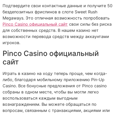
Подтвердите свои контактные данные и получите 50
бездепозитных фриспинов в слоте Sweet Rush
Megaways. Это отличная возможность попробовать
Pinco Casino официальный сайт
свои силы без риска
для собственных средств. В нашем казино нет
возможности перевода средств между аккаунтами
игроков.
Pinco Casino официальный
сайт
Играть в казино на ходу теперь проще, чем когда-
либо, благодаря мобильному приложению Pin-Up
Casino. Все бонусные предложения от Pinco casino
собраны в одном месте, чтобы вы могли легко
воспользоваться каждым выгодным
вознаграждением. Вы можете обращаться по
вопросам, связанным с транзакциями, акциями или