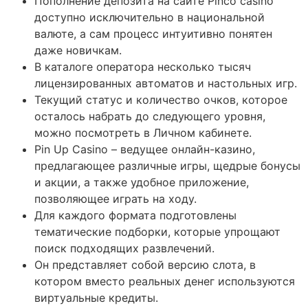
Пополнение депозита на сайте Pinco casino
доступно исключительно в национальной
валюте, а сам процесс интуитивно понятен
даже новичкам.
В каталоге оператора несколько тысяч
лицензированных автоматов и настольных игр.
Текущий статус и количество очков, которое
осталось набрать до следующего уровня,
можно посмотреть в Личном кабинете.
Pin Up Casino – ведущее онлайн-казино,
предлагающее различные игры, щедрые бонусы
и акции, а также удобное приложение,
позволяющее играть на ходу.
Для каждого формата подготовлены
тематические подборки, которые упрощают
поиск подходящих развлечений.
Он представляет собой версию слота, в
котором вместо реальных денег используются
виртуальные кредиты.