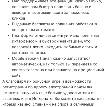
Оно поддерживает все функции казино Пинко,
позволяя вам быстро пополнять баланс и
выводить выигрыши всего за несколько
кликов.
Выданные бесплатные вращения работают в
конкретном автомате.
Платформа отличается интуитивно понятным
интерфейсом и быстрой навигацией, что
позволяет легко находить любимые слоты и
настольные игры.
Mobile версия Пинап казино запуститься
автоматически, как только вы перейдете со
своего телефона или планшета на официальный
сайт.
А благодаря их бонусной игре и возможности
регистрации по адресу электронной почты вы
сможете получить еще больше удовольствия от
азартных игр в Интернете. Вы можете наслаждаться
играми казино, ставками на спорт и отличными