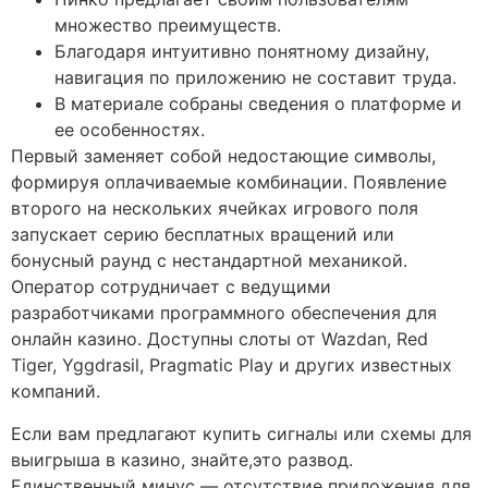
множество преимуществ.
Благодаря интуитивно понятному дизайну,
навигация по приложению не составит труда.
В материале собраны сведения о платформе и
ее особенностях.
Первый заменяет собой недостающие символы,
формируя оплачиваемые комбинации. Появление
второго на нескольких ячейках игрового поля
запускает серию бесплатных вращений или
бонусный раунд с нестандартной механикой.
Оператор сотрудничает с ведущими
разработчиками программного обеспечения для
онлайн казино. Доступны слоты от Wazdan, Red
Tiger, Yggdrasil, Pragmatic Play и других известных
компаний.
Если вам предлагают купить сигналы или схемы для
выигрыша в казино, знайте,это развод.
Единственный минус — отсутствие приложения для