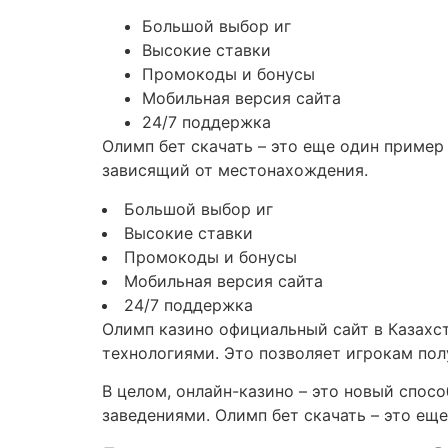
Большой выбор иг
Высокие ставки
Промокоды и бонусы
Мобильная версия сайта
24/7 поддержка
Олимп бет скачать – это еще один пример
зависящий от местонахождения.
Большой выбор иг
Высокие ставки
Промокоды и бонусы
Мобильная версия сайта
24/7 поддержка
Олимп казино официальный сайт в Казахс
технологиями. Это позволяет игрокам пол
В целом, онлайн-казино – это новый спо
заведениями. Олимп бет скачать – это ещ