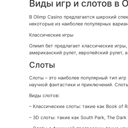
Виды игр и слотов в O
В Olimp Casino предлагается широкий спе
некоторые из наиболее популярных вариан
Классические игры
Олимп бет предлагает классические игры, 
американский рулет, европейский рулет, а
Слоты
Слоты – это наиболее популярный тип игр 
научной фантастики и приключений. Слоты
Виды слотов:
– Классические слоты: такие как Book of Ra
– 3D слоты: такие как South Park, The Dark 