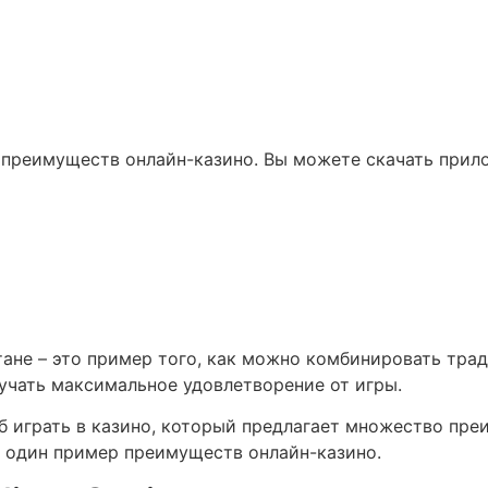
 преимуществ онлайн-казино. Вы можете скачать прило
тане – это пример того, как можно комбинировать тра
учать максимальное удовлетворение от игры.
соб играть в казино, который предлагает множество п
е один пример преимуществ онлайн-казино.