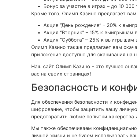
Бонус за участие в играх – до 10 000 
Кроме того, Олимп Казино предлагает вам
Акция “День рождения” – 20% к выиг
Акция “Вторник” – 15% к выигрышам в
Акция “Суббота” – 25% к выигрышам в
Олимп Казино также предлагает вам скача
приложение доступно для скачивания на 
Наш сайт Олимп Казино – это лучшее онла
вас на своих страницах!
Безопасность и конф
Для обеспечения безопасности и конфиде
шифрование, чтобы защитить вашу личную
предотвратить любые попытки хакерства 
Мы также обеспечиваем конфиденциально
личной жизни и не будем использовать ва