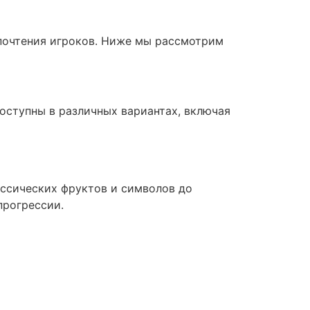
дпочтения игроков. Ниже мы рассмотрим
 доступны в различных вариантах, включая
лассических фруктов и символов до
прогрессии.