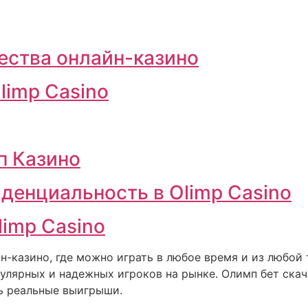
ства онлайн-казино
limp Casino
п Казино
денциальность в Olimp Casino
limp Casino
н-казино, где можно играть в любое время и из любой
пулярных и надежных игроков на рынке. Олимп бет скач
ть реальные выигрыши.