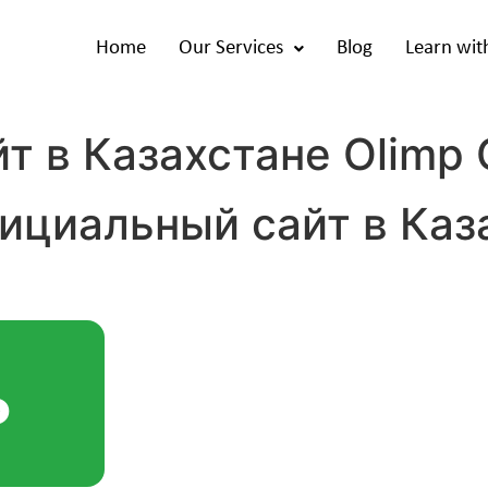
Home
Our Services
Blog
Learn wit
т в Казахстане Olimp 
ициальный сайт в Каза
Ь