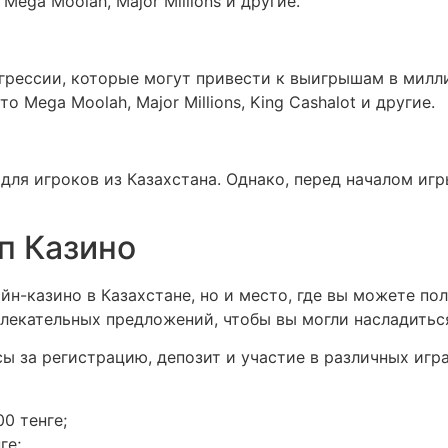
Mega Moolah, Major Millions и другие.
огрессии, которые могут привести к выигрышам в милл
 Mega Moolah, Major Millions, King Cashalot и другие.
 для игроков из Казахстана. Однако, перед началом иг
п Казино
йн-казино в Казахстане, но и место, где вы можете по
лекательных предложений, чтобы вы могли насладиться
ы за регистрацию, депозит и участие в различных иг
0 тенге;
ге;