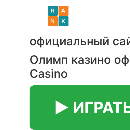
официальный сай
Олимп казино оф
Casino
▶️ ИГРАТ