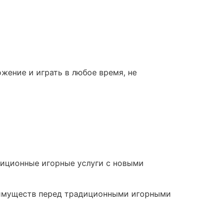
жение и играть в любое время, не
диционные игорные услуги с новыми
реимуществ перед традиционными игорными