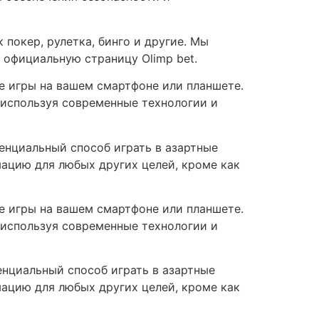
 покер, рулетка, бинго и другие. Мы
 официальную страницу Olimp bet.
е игры на вашем смартфоне или планшете.
 используя современные технологии и
енциальный способ играть в азартные
ацию для любых других целей, кроме как
е игры на вашем смартфоне или планшете.
 используя современные технологии и
енциальный способ играть в азартные
ацию для любых других целей, кроме как