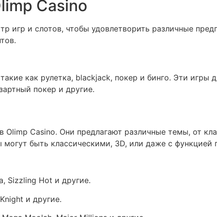
limp Casino
ктр игр и слотов, чтобы удовлетворить различные пре
тов.
такие как рулетка, blackjack, покер и бинго. Эти игры
зартный покер и другие.
в Olimp Casino. Они предлагают различные темы, от к
 могут быть классическими, 3D, или даже с функцией 
, Sizzling Hot и другие.
Knight и другие.