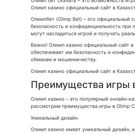
Олимп бет скачать – это возможность игр
Олимп казино официальный сайт в Казахста
Олимпбет (Olimp Bet) – это официальный 
безопасность и конфиденциальность при п
могут насладиться игрой и получать реал
Важно! Олимп казино официальный сайт в 
обеспечивает им безопасность и конфиде
обманам и мошенничеству.
Олимп казино официальный сайт в Казахст
Преимущества игры в
Олимп казино – это популярный онлайн-ка
рассмотрим преимущества игры в Olimp Ca
Уникальный дизайн
Олимп казино имеет уникальный дизайн, к