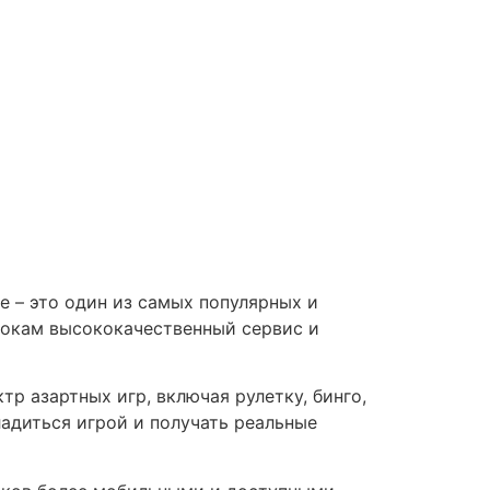
е – это один из самых популярных и
грокам высококачественный сервис и
тр азартных игр, включая рулетку, бинго,
ладиться игрой и получать реальные