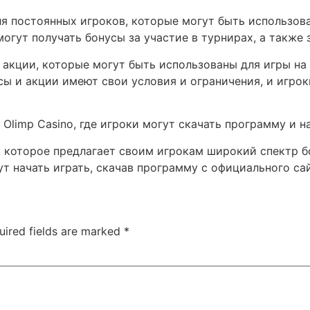
я постоянных игроков, которые могут быть использов
могут получать бонусы за участие в турнирах, а также 
 акции, которые могут быть использованы для игры на
сы и акции имеют свои условия и ограничения, и игро
Olimp Casino, где игроки могут скачать программу и на
, которое предлагает своим игрокам широкий спектр б
т начать играть, скачав программу с официального сай
uired fields are marked
*