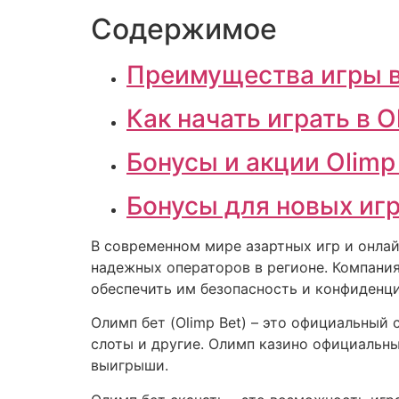
Содержимое
Преимущества игры в
Как начать играть в O
Бонусы и акции Olimp
Бонусы для новых иг
В современном мире азартных игр и онлай
надежных операторов в регионе. Компания
обеспечить им безопасность и конфиденци
Олимп бет (Olimp Bet) – это официальный 
слоты и другие. Олимп казино официальный
выигрыши.