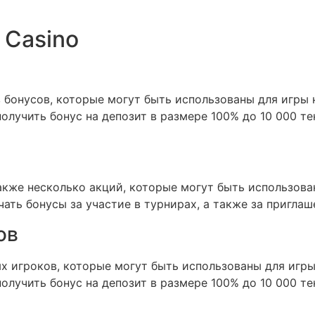
 Casino
 бонусов, которые могут быть использованы для игры 
олучить бонус на депозит в размере 100% до 10 000 тен
также несколько акций, которые могут быть использов
ать бонусы за участие в турнирах, а также за приглаш
ов
х игроков, которые могут быть использованы для игры
олучить бонус на депозит в размере 100% до 10 000 те