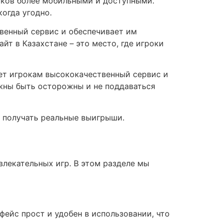
роков более мобильными и доступными.
когда угодно.
твенный сервис и обеспечивает им
т в Казахстане – это место, где игроки
ает игрокам высококачественный сервис и
жны быть осторожны и не поддаваться
и получать реальные выигрыши.
влекательных игр. В этом разделе мы
фейс прост и удобен в использовании, что