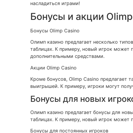
насладиться играми!
Бонусы и акции Olimp
Бонусы Olimp Casino
Олимп казино предлагает несколько типов
таблицах. К примеру, новый игрок может п
дополнительными средствами.
Акции Olimp Casino
Кроме бонусов, Olimp Casino предлагает 
выигрышей. К примеру, игроки могут получ
Бонусы для новых игрок
Олимп казино предлагает бонусы для новы
таблицах. К примеру, новый игрок может п
Бонусы для постоянных игроков