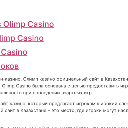
 Olimp Casino
limp Casino
 Casino
роков
н-казино, Олимп казино официальный сайт в Казахстан
 Olimp Casino была основана с целью предоставить и
альность при проведении азартных игр.
сайт казино, который предлагает игрокам широкий спек
 сайт в Казахстане – это место, где игроки могут нас