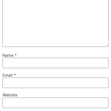
Name
*
Email
*
Website