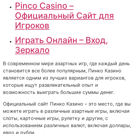
Pinco Casino –
Официальный Сайт для
Игроков
Играть Онлайн – Вход,
Зеркало
В современном мире азартных игр, где каждый день
становится все более популярным, Пинко Казино
является одним из лучших вариантов для игроков,
которые ищут развлекательный опыт и
возможность выиграть большие суммы денег.
Официальный сайт Пинко Казино – это место, где вы
можете играть в различные азартные игры, включая
слоты, карточные игры, рулетку и другие, с
использованием различных валют, включая доллары,
евро и рубли.