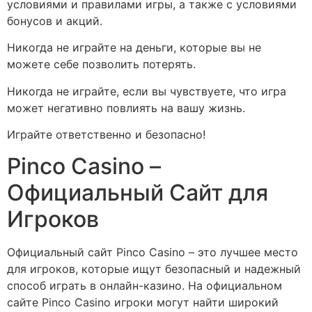
условиями и правилами игры, а также с условиями
бонусов и акций.
Никогда не играйте на деньги, которые вы не
можете себе позволить потерять.
Никогда не играйте, если вы чувствуете, что игра
может негативно повлиять на вашу жизнь.
Играйте ответственно и безопасно!
Pinco Casino –
Официальный Сайт для
Игроков
Официальный сайт Pinco Casino – это лучшее место
для игроков, которые ищут безопасный и надежный
способ играть в онлайн-казино. На официальном
сайте Pinco Casino игроки могут найти широкий