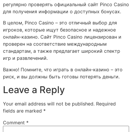
регулярно проверять официальный сайт Pinco Casino
для получения информации о доступных бонусах.
В целом, Pinco Casino – это отличный выбор для
игроков, которые ищут безопасное и надежное
онлайн-казино. Сайт Pinco Casino лицензирован и
проверен на соответствие международным
стандартам, а также предлагает широкий спектр
игр и развлечений.
Важно! Помните, что играть в онлайн-казино – это
риск, и вы должны быть готовы потерять деньги.
Leave a Reply
Your email address will not be published.
Required
fields are marked
*
Comment
*