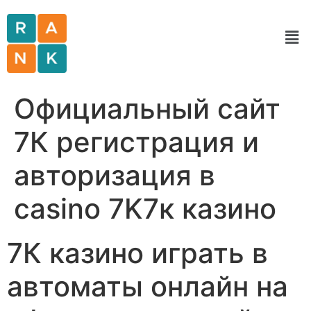
Официальный сайт
7К регистрация и
авторизация в
casino 7K7к казино
7К казино играть в
автоматы онлайн на