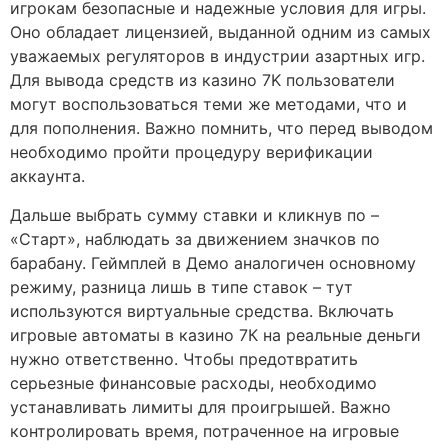
игрокам безопасные и надежные условия для игры.
Оно обладает лицензией, выданной одним из самых
уважаемых регуляторов в индустрии азартных игр.
Для вывода средств из казино 7K пользователи
могут воспользоваться теми же методами, что и
для пополнения. Важно помнить, что перед выводом
необходимо пройти процедуру верификации
аккаунта.
Дальше выбрать сумму ставки и кликнув по –
«Старт», наблюдать за движением значков по
барабану. Геймплей в Демо аналогичен основному
режиму, разница лишь в типе ставок – тут
используются виртуальные средства. Включать
игровые автоматы в казино 7К на реальные деньги
нужно ответственно. Чтобы предотвратить
серьезные финансовые расходы, необходимо
устанавливать лимиты для проигрышей. Важно
контролировать время, потраченное на игровые