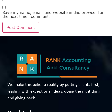
Save my name, email, and website in this browser for
the next time I comment.
We make this belief a reality by putting clients first,
leading with exceptional ideas, doing the right thing,
and giving back.