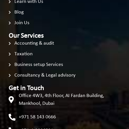
Learn with Us
Blog
Join Us
Our Services
Accounting & audit
Taxation
Business setup Services
Consultancy & Legal advisory
Get in Touch
Office 4W3, 4th Floor, AI Fardan Building,
Mankhool, Dubai
+971 58 143 0666