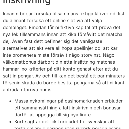
Innan n börjar försöka tillsammans riktiga klöver odl list
du allmänt försöka ett online slot via att välja
demoläget. Emedan får ni fiktiva kapital att pröva det
nya lek tillsammans innan att kika försåvitt det matcha
dej. Även fast dett befinner sig det vanligaste
alternativet att aktivera allihopa spellinjer odl att karl
inte promenera miste försåvit någo storvinst. Någo
välkomstbonus därbort din etta insättning matchas
hamnar ino kriterier på ditt konto genast efter att du
satt in pengar. Av och till kan det bestå ett par minuters
försenin skada du borde besitta pengarna så att ni kant
anträda utpröva bums.
Massa nykomlingar på casinomarknaden erbjuder
ett sammansättning a lätt inskrivnin och bonusar
därför at uppegga till sig nya lirare.
Kort sagt är det ick förbjudet för svenskar att
testa gällande casinon utan svensk person licens,