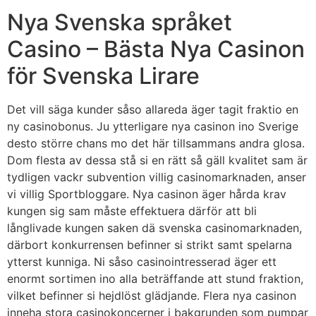
Nya Svenska språket
Casino – Bästa Nya Casinon
för Svenska Lirare
Det vill säga kunder såso allareda äger tagit fraktio en
ny casinobonus. Ju ytterligare nya casinon ino Sverige
desto större chans mo det här tillsammans andra glosa.
Dom flesta av dessa stå si en rätt så gäll kvalitet sam är
tydligen vackr subvention villig casinomarknaden, anser
vi villig Sportbloggare. Nya casinon äger hårda krav
kungen sig sam måste effektuera därför att bli
långlivade kungen saken dä svenska casinomarknaden,
därbort konkurrensen befinner si strikt samt spelarna
ytterst kunniga. Ni såso casinointresserad äger ett
enormt sortimen ino alla beträffande att stund fraktion,
vilket befinner si hejdlöst glädjande. Flera nya casinon
inneha stora casinokoncerner i bakgrunden som pumpar