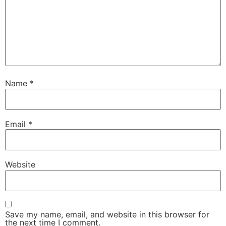
Name
*
Email
*
Website
Save my name, email, and website in this browser for
the next time I comment.