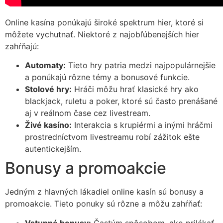
Online kasína ponúkajú široké spektrum hier, ktoré si
môžete vychutnať. Niektoré z najobľúbenejších hier
zahŕňajú:
Automaty:
Tieto hry patria medzi najpopulárnejšie
a ponúkajú rôzne témy a bonusové funkcie.
Stolové hry:
Hráči môžu hrať klasické hry ako
blackjack, ruletu a poker, ktoré sú často prenášané
aj v reálnom čase cez livestream.
Živé kasíno:
Interakcia s krupiérmi a inými hráčmi
prostredníctvom livestreamu robí zážitok ešte
autentickejším.
Bonusy a promoakcie
Jedným z hlavných lákadiel online kasín sú bonusy a
promoakcie. Tieto ponuky sú rôzne a môžu zahŕňať:
Vstupné bonusy:
Častým spôsobom, ako prilákať