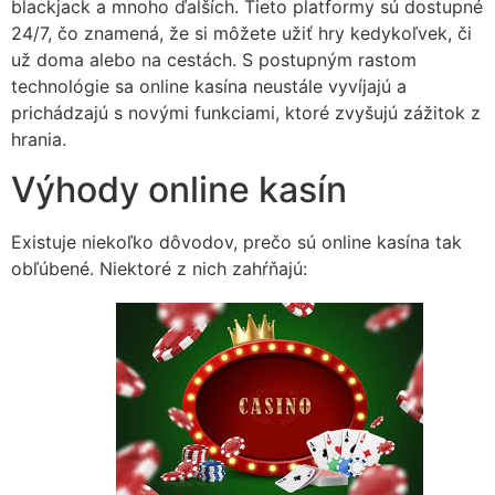
blackjack a mnoho ďalších. Tieto platformy sú dostupné
24/7, čo znamená, že si môžete užiť hry kedykoľvek, či
už doma alebo na cestách. S postupným rastom
technológie sa online kasína neustále vyvíjajú a
prichádzajú s novými funkciami, ktoré zvyšujú zážitok z
hrania.
Výhody online kasín
Existuje niekoľko dôvodov, prečo sú online kasína tak
obľúbené. Niektoré z nich zahŕňajú: