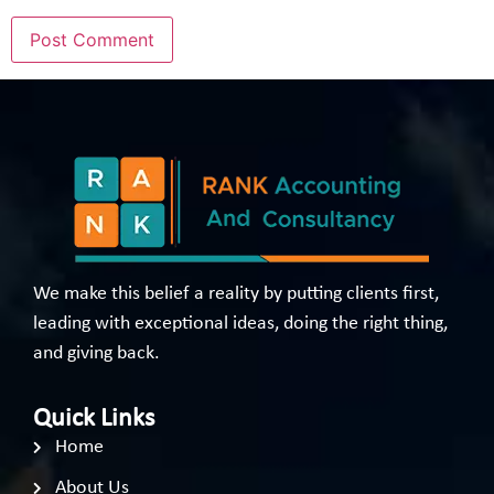
We make this belief a reality by putting clients first,
leading with exceptional ideas, doing the right thing,
and giving back.
Quick Links
Home
About Us