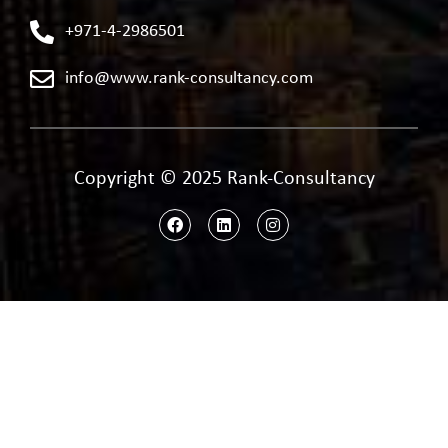
+971-4-2986501
info@www.rank-consultancy.com
Copyright © 2025 Rank-Consultancy