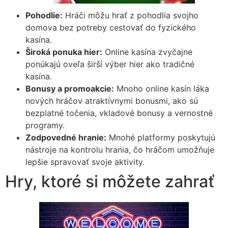
Pohodlie:
Hráči môžu hrať z pohodlia svojho
domova bez potreby cestovať do fyzického
kasína.
Široká ponuka hier:
Online kasína zvyčajne
ponúkajú oveľa širší výber hier ako tradičné
kasína.
Bonusy a promoakcie:
Mnoho online kasín láka
nových hráčov atraktívnymi bonusmi, ako sú
bezplatné točenia, vkladové bonusy a vernostné
programy.
Zodpovedné hranie:
Mnohé platformy poskytujú
nástroje na kontrolu hrania, čo hráčom umožňuje
lepšie spravovať svoje aktivity.
Hry, ktoré si môžete zahrať