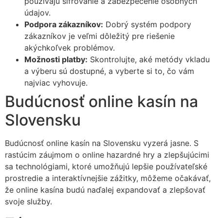
používajú šifrovanie a zabezpečenie osobných
údajov.
Podpora zákazníkov:
Dobrý systém podpory
zákazníkov je veľmi dôležitý pre riešenie
akýchkoľvek problémov.
Možnosti platby:
Skontrolujte, aké metódy vkladu
a výberu sú dostupné, a vyberte si to, čo vám
najviac vyhovuje.
Budúcnosť online kasín na
Slovensku
Budúcnosť online kasín na Slovensku vyzerá jasne. S
rastúcim záujmom o online hazardné hry a zlepšujúcimi
sa technológiami, ktoré umožňujú lepšie používateľské
prostredie a interaktívnejšie zážitky, môžeme očakávať,
že online kasína budú naďalej expandovať a zlepšovať
svoje služby.