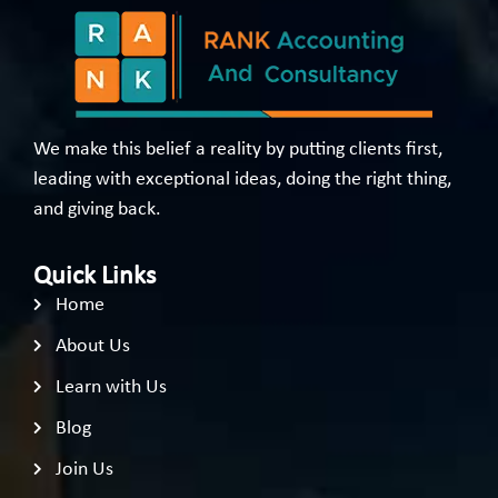
We make this belief a reality by putting clients first,
leading with exceptional ideas, doing the right thing,
and giving back.
Quick Links
Home
About Us
Learn with Us
Blog
Join Us