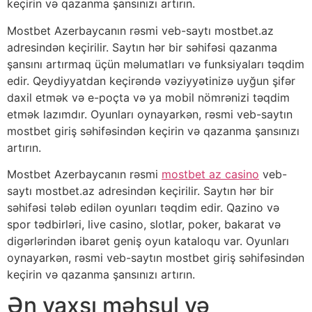
keçirin və qazanma şansınızı artırın.
Mostbet Azerbaycanın rəsmi veb-saytı mostbet.az
adresindən keçirilir. Saytın hər bir səhifəsi qazanma
şansını artırmaq üçün məlumatları və funksiyaları təqdim
edir. Qeydiyyatdan keçirəndə vəziyyətinizə uyğun şifər
daxil etmək və e-poçta və ya mobil nömrənizi təqdim
etmək lazımdır. Oyunları oynayarkən, rəsmi veb-saytın
mostbet giriş səhifəsindən keçirin və qazanma şansınızı
artırın.
Mostbet Azerbaycanın rəsmi
mostbet az casino
veb-
saytı mostbet.az adresindən keçirilir. Saytın hər bir
səhifəsi tələb edilən oyunları təqdim edir. Qazino və
spor tədbirləri, live casino, slotlar, poker, bakarat və
digərlərindən ibarət geniş oyun kataloqu var. Oyunları
oynayarkən, rəsmi veb-saytın mostbet giriş səhifəsindən
keçirin və qazanma şansınızı artırın.
Ən yaxşı məhsul və