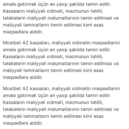
əmələ gətirmək üçün ən yaxşı şəkildə təmin edilir.
Kassaların maliyyəli xidməti, məzmunun təhlili,
tələbələrin maliyyəli məlumatlarının təmin edilməsi və
maliyyəli təminatların təmin edilməsi kimi əsas
məqsədlərə aiddir.
Mostbet AZ kassaları, maliyyəli xidmətin məqsədlərini
əmələ gətirmək üçün ən yaxşı şəkildə təmin edilir.
Kassaların maliyyəli xidməti, məzmunun təhlili,
tələbələrin maliyyəli məlumatlarının təmin edilməsi və
maliyyəli təminatların təmin edilməsi kimi əsas
məqsədlərə aiddir.
Mostbet AZ kassaları, maliyyəli xidmətin məqsədlərini
əmələ gətirmək üçün ən yaxşı şəkildə təmin edilir.
Kassaların maliyyəli xidməti, məzmunun təhlili,
tələbələrin maliyyəli məlumatlarının təmin edilməsi və
maliyyəli təminatların təmin edilməsi kimi əsas
məqsədlərə aiddir.