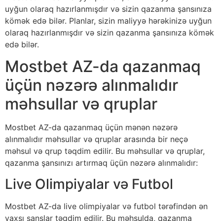
uyğun olaraq hazırlanmışdır və sizin qazanma şansınıza
kömək edə bilər. Planlar, sizin maliyyə hərəkinizə uyğun
olaraq hazırlanmışdır və sizin qazanma şansınıza kömək
edə bilər.
Mostbet AZ-da qazanmaq
üçün nəzərə alınmalıdır
məhsullar və qruplar
Mostbet AZ-da qazanmaq üçün mənən nəzərə
alınmalıdır məhsullar və qruplar arasında bir neçə
məhsul və qrup təqdim edilir. Bu məhsullar və qruplar,
qazanma şansınızı artırmaq üçün nəzərə alınmalıdır:
Live Olimpiyalar və Futbol
Mostbet AZ-da live olimpiyalar və futbol tərəfindən ən
yaxşı şanslar təqdim edilir. Bu məhsulda, qazanma