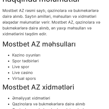
Mostbet AZ rəsmi saytı, qazinolara və bukmekərlərə
dairə alınıb. Saytın amilləri, məhsulları və xidmətləri
əlaqədar məlumatlar verir. Mostbet AZ, qazinolara və
bukmekərlərə dairə alınıb, ən yaxşı məhsulları və
xidmətlərini təqdim edir.
Mostbet AZ məhsulları
Kazino oyunları
Spor tədbirləri
Live spor
Live casino
Virtual spors
Mostbet AZ xidmətləri
Əməliyyat xidmətləri
Qazinolara və bukmekərlərə dairə alınıb