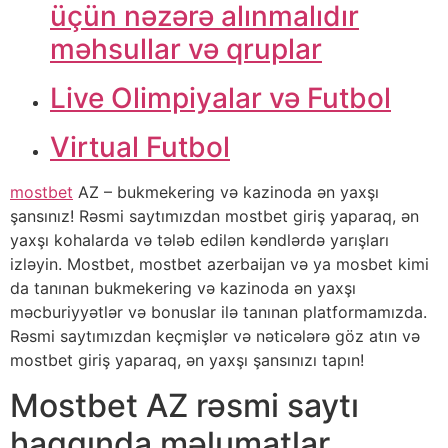
üçün nəzərə alınmalıdır
məhsullar və qruplar
Live Olimpiyalar və Futbol
Virtual Futbol
mostbet
AZ – bukmekering və kazinoda ən yaxşı
şansınız! Rəsmi saytımızdan mostbet giriş yaparaq, ən
yaxşı kohalarda və tələb edilən kəndlərdə yarışları
izləyin. Mostbet, mostbet azerbaijan və ya mosbet kimi
da tanınan bukmekering və kazinoda ən yaxşı
məcburiyyətlər və bonuslar ilə tanınan platformamızda.
Rəsmi saytımızdan keçmişlər və nəticələrə göz atın və
mostbet giriş yaparaq, ən yaxşı şansınızı tapın!
Mostbet AZ rəsmi saytı
haqqında məlumatlar