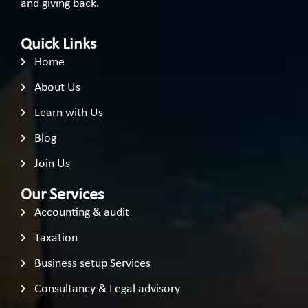
and giving back.
Quick Links
Home
About Us
Learn with Us
Blog
Join Us
Our Services
Accounting & audit
Taxation
Business setup Services
Consultancy & Legal advisory