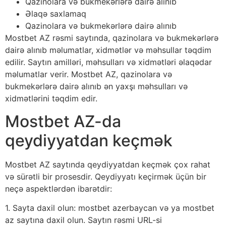
Qazinolara və bukmekərlərə dairə alınıb
Əlaqə saxlamaq
Qazinolara və bukmekərlərə dairə alınıb
Mostbet AZ rəsmi saytında, qazinolara və bukmekərlərə
dairə alınıb məlumatlar, xidmətlər və məhsullar təqdim
edilir. Saytın amilləri, məhsulları və xidmətləri əlaqədar
məlumatlar verir. Mostbet AZ, qazinolara və
bukmekərlərə dairə alınıb ən yaxşı məhsulları və
xidmətlərini təqdim edir.
Mostbet AZ-da
qeydiyyatdan keçmək
Mostbet AZ saytında qeydiyyatdan keçmək çox rahat
və sürətli bir prosesdir. Qeydiyyatı keçirmək üçün bir
neçə aspektlərdən ibarətdir:
1. Sayta daxil olun: mostbet azerbaycan və ya mostbet
az saytına daxil olun. Saytın rəsmi URL-si