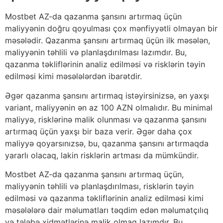
Mostbet AZ-da qazanma şansını artırmaq üçün
maliyyənin doğru qoyulması çox mənfiyyətli olmayan bir
məsələdir. Qazanma şansını artırmaq üçün ilk məsələn,
maliyyənin təhlili və planlaşdırılması lazımdır. Bu,
qazanma təkliflərinin analiz edilməsi və risklərin təyin
edilməsi kimi məsələlərdən ibarətdir.
Əgər qazanma şansını artırmaq istəyirsinizsə, ən yaxşı
variant, maliyyənin ən az 100 AZN olmalıdır. Bu minimal
maliyyə, risklərinə malik olunması və qazanma şansını
artırmaq üçün yaxşı bir baza verir. Əgər daha çox
maliyyə qoyarsınızsə, bu, qazanma şansını artırmaqda
yararlı olacaq, lakin risklərin artması da mümkündir.
Mostbet AZ-da qazanma şansını artırmaq üçün,
maliyyənin təhlili və planlaşdırılması, risklərin təyin
edilməsi və qazanma təkliflərinin analiz edilməsi kimi
məsələlərə dair məlumatları təqdim edən məlumatçılıq
və tələbə xidmətlərinə malik olmaq lazımdır. Bu,