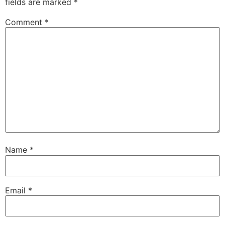
fields are marked
*
Comment
*
Name
*
Email
*