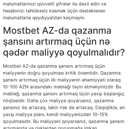
məlumatlarınızı qüvvətli şifrələr ilə daxil edin və
hesabınızı təhlükəsiz kəsmək üçün dəstəklənən
məlumatlarla qeydiyyatdan keçməyin.
Mostbet AZ-da qazanma
şansını artırmaq üçün nə
qədər maliyyə qoyulmalıdır?
Mostbet AZ-da qazanma şansını artırmaq üçün
maliyyənin doğru qoyulması kritik önəmlidir. Qazanma
şansını artırmaq üçün ilk maliyyənin əhəmiyyəti olaraq
10-100 AZN arasındakı məbləği təyin etməliyinizdir. Bu
məbləğ, qazanma şansını artırmaq üçün yaxşı başlangıç
nöqtəsidir. Daha çox maliyyə qoyarsanız, qazanma
şansınız da artacaq, lakin risk də artacaq. Dəqiqliklə, ən
yaxşı maliyyə planı, kendi maliyyənizdən 10-15%
qoyulmasıdır. Bu maliyyəni qoyarsanız, qazanma şansını
artırmaqda və risklərdən qorunmağa imkan