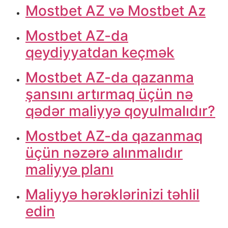
Mostbet AZ və Mostbet Az
Mostbet AZ-da
qeydiyyatdan keçmək
Mostbet AZ-da qazanma
şansını artırmaq üçün nə
qədər maliyyə qoyulmalıdır?
Mostbet AZ-da qazanmaq
üçün nəzərə alınmalıdır
maliyyə planı
Maliyyə hərəklərinizi təhlil
edin