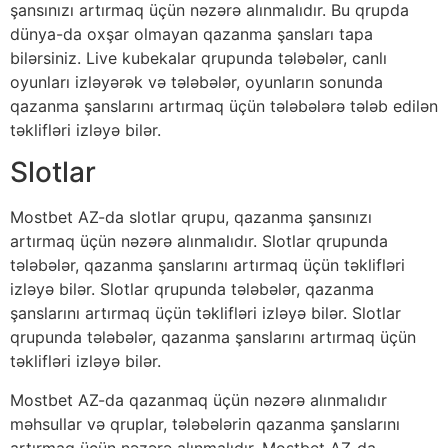
şansınızı artırmaq üçün nəzərə alınmalıdır. Bu qrupda
dünya-da oxşar olmayan qazanma şansları tapa
bilərsiniz. Live kubekalar qrupunda tələbələr, canlı
oyunları izləyərək və tələbələr, oyunların sonunda
qazanma şanslarını artırmaq üçün tələbələrə tələb edilən
təklifləri izləyə bilər.
Slotlar
Mostbet AZ-da slotlar qrupu, qazanma şansınızı
artırmaq üçün nəzərə alınmalıdır. Slotlar qrupunda
tələbələr, qazanma şanslarını artırmaq üçün təklifləri
izləyə bilər. Slotlar qrupunda tələbələr, qazanma
şanslarını artırmaq üçün təklifləri izləyə bilər. Slotlar
qrupunda tələbələr, qazanma şanslarını artırmaq üçün
təklifləri izləyə bilər.
Mostbet AZ-da qazanmaq üçün nəzərə alınmalıdır
məhsullar və qruplar, tələbələrin qazanma şanslarını
artırmaq üçün nəzərə alınmalıdır. Mostbet AZ-da