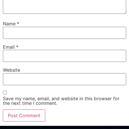
Name
*
Email
*
Website
Save my name, email, and website in this browser for
the next time I comment.