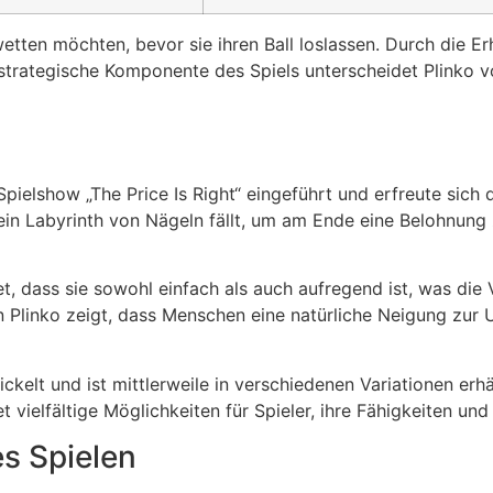
wetten möchten, bevor sie ihren Ball loslassen. Durch die E
strategische Komponente des Spiels unterscheidet Plinko 
pielshow „The Price Is Right“ eingeführt und erfreute sich d
 ein Labyrinth von Nägeln fällt, um am Ende eine Belohnung
, dass sie sowohl einfach als auch aufregend ist, was die 
 Plinko zeigt, dass Menschen eine natürliche Neigung zur U
ckelt und ist mittlerweile in verschiedenen Variationen erhä
vielfältige Möglichkeiten für Spieler, ihre Fähigkeiten und
es Spielen