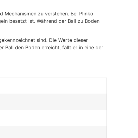
und Mechanismen zu verstehen. Bei Plinko
geln besetzt ist. Während der Ball zu Boden
 gekennzeichnet sind. Die Werte dieser
Ball den Boden erreicht, fällt er in eine der