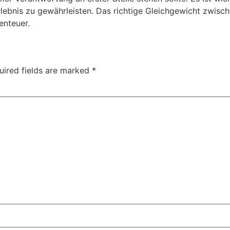
erlebnis zu gewährleisten. Das richtige Gleichgewicht zwisch
enteuer.
uired fields are marked
*