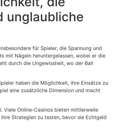
ichkeit, die
d unglaubliche
, insbesondere für Spieler, die Spannung und
tts mit Nägeln heruntergelassen, wobei er die
eht durch die Ungewissheit, wo der Ball
pieler haben die Möglichkeit, ihre Einsätze zu
piel eine zusätzliche Dimension und macht
. Viele Online-Casinos bieten mittlerweile
ihre Strategien zu testen, bevor sie Echtgeld