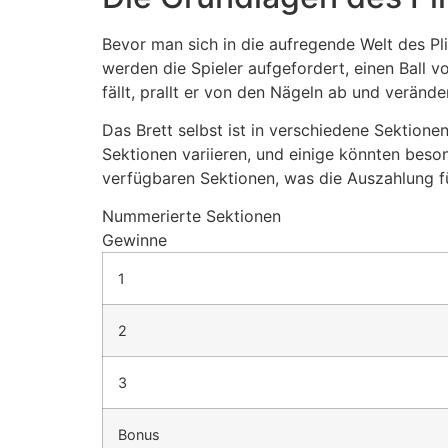
Bevor man sich in die aufregende Welt des Pli
werden die Spieler aufgefordert, einen Ball v
fällt, prallt er von den Nägeln ab und verände
Das Brett selbst ist in verschiedene Sektione
Sektionen variieren, und einige könnten beson
verfügbaren Sektionen, was die Auszahlung f
Nummerierte Sektionen
Gewinne
1
2
3
Bonus