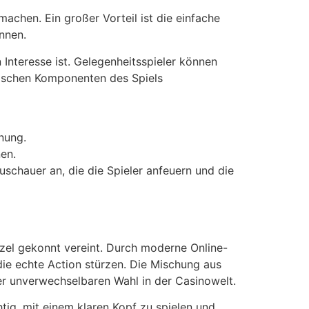
machen. Ein großer Vorteil ist die einfache
önnen.
n Interesse ist. Gelegenheitsspieler können
egischen Komponenten des Spiels
nung.
en.
Zuschauer an, die die Spieler anfeuern und die
kitzel gekonnt vereint. Durch moderne Online-
 die echte Action stürzen. Die Mischung aus
er unverwechselbaren Wahl in der Casinowelt.
tig, mit einem klaren Kopf zu spielen und