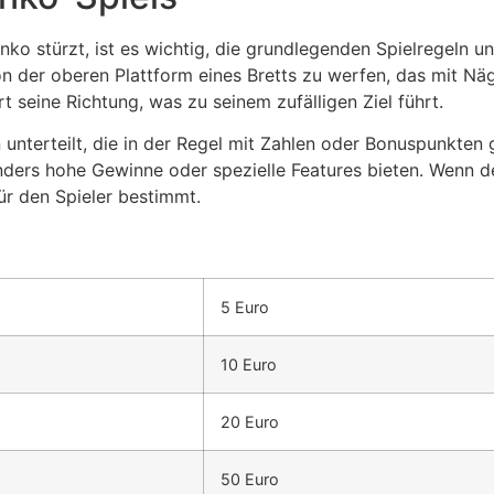
nko stürzt, ist es wichtig, die grundlegenden Spielregeln 
on der oberen Plattform eines Bretts zu werfen, das mit Nä
rt seine Richtung, was zu seinem zufälligen Ziel führt.
n unterteilt, die in der Regel mit Zahlen oder Bonuspunkten
ders hohe Gewinne oder spezielle Features bieten. Wenn der 
ür den Spieler bestimmt.
5 Euro
10 Euro
20 Euro
50 Euro