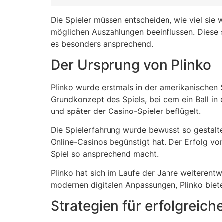
Die Spieler müssen entscheiden, wie viel sie 
möglichen Auszahlungen beeinflussen. Diese 
es besonders ansprechend.
Der Ursprung von Plinko
Plinko wurde erstmals in der amerikanischen S
Grundkonzept des Spiels, bei dem ein Ball in
und später der Casino-Spieler beflügelt.
Die Spielerfahrung wurde bewusst so gestaltet
Online-Casinos begünstigt hat. Der Erfolg von
Spiel so ansprechend macht.
Plinko hat sich im Laufe der Jahre weiterentwi
modernen digitalen Anpassungen, Plinko bietet 
Strategien für erfolgreich